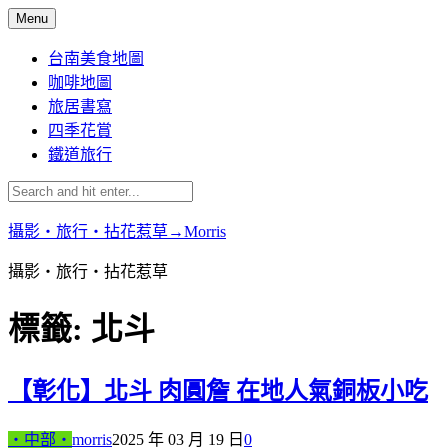
Skip
Menu
to
content
台南美食地圖
咖啡地圖
旅居書寫
四季花賞
鐵道旅行
攝影‧旅行‧拈花惹草→Morris
攝影‧旅行‧拈花惹草
標籤:
北斗
【彰化】北斗 肉圓詹 在地人氣銅板小吃
‧中部‧
morris
2025 年 03 月 19 日
0