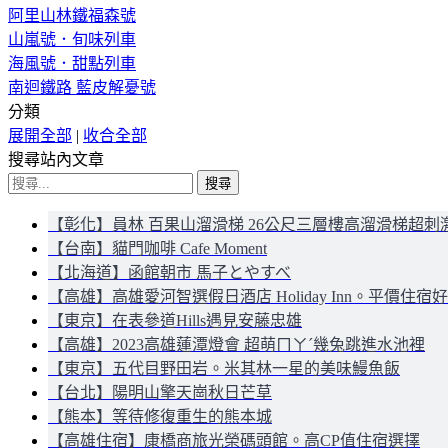
阿里山林鐵福森號
山嵐號．旬味列車
海風號．甜點列車
南迴鐵路 藍皮解憂號
分類
展開全部
|
收合全部
搜尋站內文章
搜
尋
【彰化】員林 百果山溜滑梯 26公尺三層樓高溜滑梯超刺
關
【台南】貓門咖啡 Cafe Moment
鍵
【北海道】函館朝市 馬子とやすべ
字:
【高雄】高雄愛河智選假日酒店 Holiday Inn。平價住宿
【東京】在表參道Hills遇見安藤忠雄
【高雄】2023高雄蓮潭燈會 超萌ㄇㄚˊ幾兔跳進水池裡
【東京】五代目野田岩。米其林一星的美味鰻魚飯
【台北】陽明山擎天崗秋日芒草
【熊本】等待修復重生的熊本城
【高雄住宿】康橋商旅光榮碼頭館。高CP值住宿選擇