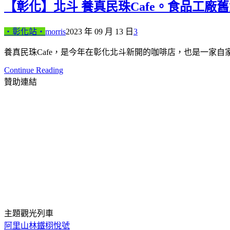
【彰化】北斗 養真民珠Cafe。食品工廠
‧彰化站‧
morris
2023 年 09 月 13 日
3
養真民珠Cafe，是今年在彰化北斗新開的咖啡店，也是一家
Continue Reading
贊助連結
主題觀光列車
阿里山林鐵栩悅號