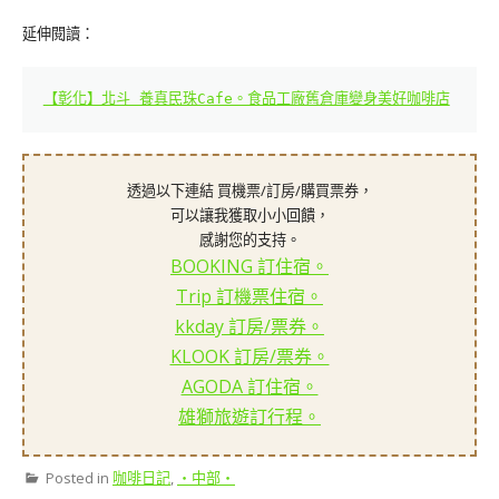
延伸閱讀：
【彰化】北斗 養真民珠Cafe。食品工廠舊倉庫變身美好咖啡店
透過以下連結 買機票/訂房/購買票券，
可以讓我獲取小小回饋，
感謝您的支持。
BOOKING 訂住宿。
Trip 訂機票住宿。
kkday 訂房/票券。
KLOOK 訂房/票券。
AGODA 訂住宿。
雄獅旅遊訂行程。
Posted in
咖啡日記
,
‧中部‧