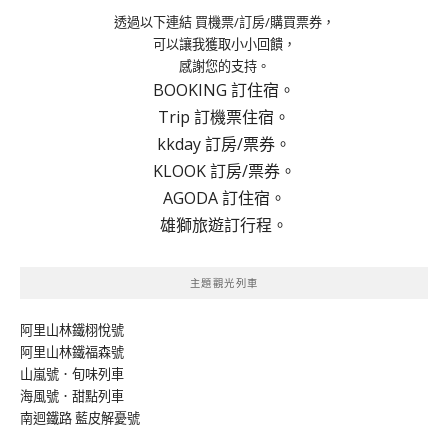
透過以下連結 買機票/訂房/購買票券，
可以讓我獲取小小回饋，
感謝您的支持。
BOOKING 訂住宿。
Trip 訂機票住宿。
kkday 訂房/票券。
KLOOK 訂房/票券。
AGODA 訂住宿。
雄獅旅遊訂行程。
主題觀光列車
阿里山林鐵栩悅號
阿里山林鐵福森號
山嵐號．旬味列車
海風號．甜點列車
南迴鐵路 藍皮解憂號