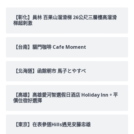
關
鍵
字:
【彰化】員林 百果山溜滑梯 26公尺三層樓高溜滑
梯超刺激
【台南】貓門咖啡 Cafe Moment
【北海道】函館朝市 馬子とやすべ
【高雄】高雄愛河智選假日酒店 Holiday Inn。平
價住宿好選擇
【東京】在表參道Hills遇見安藤忠雄