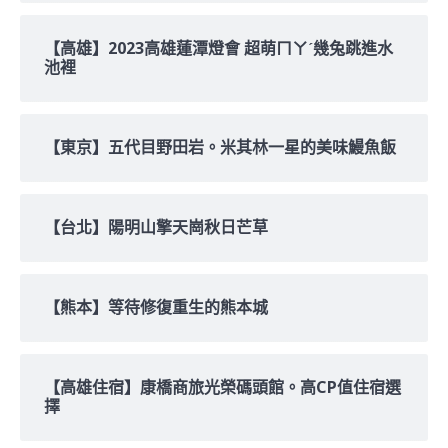
【高雄】2023高雄蓮潭燈會 超萌ㄇㄚˊ幾兔跳進水
池裡
【東京】五代目野田岩。米其林一星的美味鰻魚飯
【台北】陽明山擎天崗秋日芒草
【熊本】等待修復重生的熊本城
【高雄住宿】康橋商旅光榮碼頭館。高CP值住宿選
擇