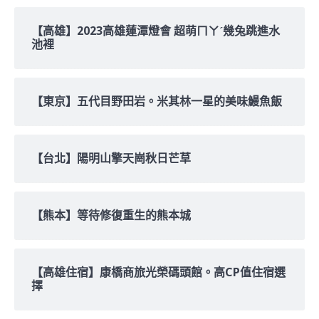
【高雄】2023高雄蓮潭燈會 超萌ㄇㄚˊ幾兔跳進水
池裡
【東京】五代目野田岩。米其林一星的美味鰻魚飯
【台北】陽明山擎天崗秋日芒草
【熊本】等待修復重生的熊本城
【高雄住宿】康橋商旅光榮碼頭館。高CP值住宿選
擇