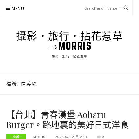
Skip
MENU
to
content
攝影‧旅行‧拈花惹草
→MORRIS
攝影‧旅行‧拈花惹草
標籤:
信義區
【台北】青春漢堡 Aoharu
Burger。路地裏的美好日式洋食
‧北部‧
MORRIS
2024 年 12 月 27 日
0