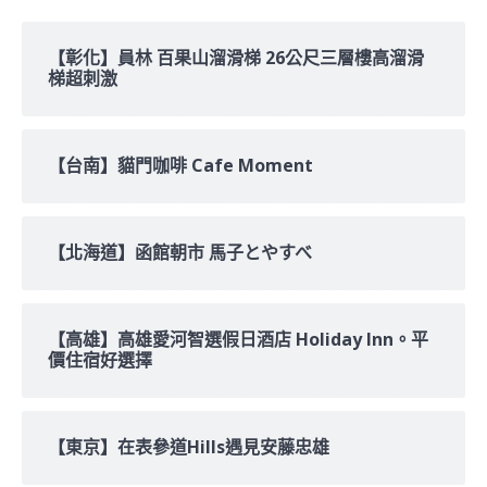
鍵
字:
【彰化】員林 百果山溜滑梯 26公尺三層樓高溜滑
梯超刺激
【台南】貓門咖啡 Cafe Moment
【北海道】函館朝市 馬子とやすべ
【高雄】高雄愛河智選假日酒店 Holiday Inn。平
價住宿好選擇
【東京】在表參道Hills遇見安藤忠雄