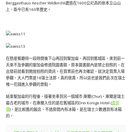
Berggasthaus Aescher Wildkirchli建造在1600公尺高的依本立山山
上，距今已有160年歷史。
在懸崖餐廳待一段時間後下山再回到聖加侖，再回到舊城區，來到前一
天來不及參觀的聖加侖修道院圖書館，原本圖書館內是禁止拍照的，在
出發前就看到開放拍照的資訊，在買票前也再次確認，就決定買票入場
參觀，大人門票是18瑞士法郎，真的很貴，所以這也是我們此次在瑞士
唯一花錢進入參觀的景點。
結束聖加侖的行程後，接著坐車到另一個城市 庫爾(Chur)，庫爾是瑞士
最古老的城市，在庫爾入住的是在舊城區的Drei Konige Hotel (
查房
價
)，是比較舊的飯店，不過房間內有冰箱，是在瑞士少數遇到有冰箱
的。