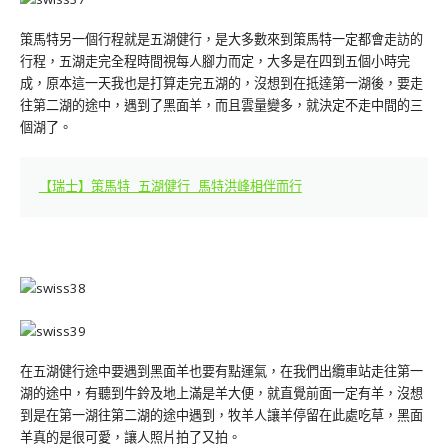
策馬特另一個行程就是五湖健行，是大多數來到策馬特一定都會走訪的
行程，五湖走完全程時間視每人腳力而定，大多是在四到五個小時完
成，原本這一天我也是打算走完五湖的，沒想到在抵達第一湖後，要走
往第二湖的途中，遇到了黑面羊，而且雲量變多，就決定不走中間的三
個湖了。
【瑞士】策馬特 五湖健行 馬特洪峰相伴而行
在五湖健行途中要遇到黑面羊也要有點運氣，在我們出纜車站走往第一
湖的途中，有聽到牛鈴及地上滿是羊大便，就直覺前面一定有羊，沒想
到是在第一湖往第二湖的途中遇到，牧羊人讓羊停留在此處吃草，黑面
羊真的是很可愛，讓人照片拍了又拍。