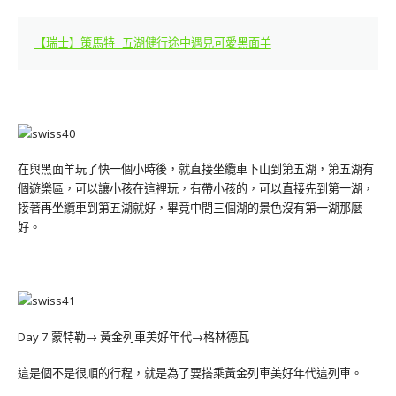
【瑞士】策馬特 五湖健行途中遇見可愛黑面羊
在與黑面羊玩了快一個小時後，就直接坐纜車下山到第五湖，第五湖有
個遊樂區，可以讓小孩在這裡玩，有帶小孩的，可以直接先到第一湖，
接著再坐纜車到第五湖就好，畢竟中間三個湖的景色沒有第一湖那麼
好。
Day 7 蒙特勒→ 黃金列車美好年代→格林德瓦
這是個不是很順的行程，就是為了要搭乘黃金列車美好年代這列車。