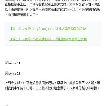
直接搭纜車上山，再轉搭齒軌電車上到少女峰，大大的節省時間，也因
為上山速度快，所以我自己稍微有高山症的症狀出現，不過慢慢的適應
上山的環境後就消失了。
【瑞士】少女峰Jungfraujoch 歐洲之顛攻頂景點介紹
【瑞士】少女峰 小夏戴克健行 一覽壯闊阿爾卑斯山景色
上到少女峰，山頂有規畫多個參觀點，早早上山就感受到不少人潮，等
到我們中午要下山時，山上根本就已經塞爆了，少女峰的魅力不可擋。