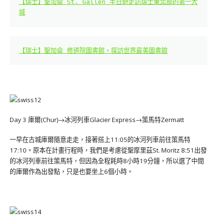
【瑞士】聖加侖 St. Gallen 半日遊走訪瑞士東北部的第一大
城
【瑞士】聖加侖 修道院圖書館。探訪世界最美圖書館
Day 3 庫爾(Chur)→冰河列車Glacier Express→策馬特Zermatt
一早在古城庫爾隨意走走，接著搭上11:05的冰河列車前往策馬特
17:10。原本在計畫行程時，我們是考慮從聖摩里茲St. Moritz 8:51出發
的冰河列車前往策馬特，但因為全程耗時8小時19分鐘，所以選了中間
的庫爾作為出發點，只是也要坐上6個小時。