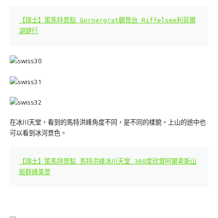
【瑞士】策馬特景點 Gornergrat觀景台 Riffelsee利菲爾
湖健行
在冰川天堂，看到的馬特洪峰角度不同，是不同的樣貌，上山的途中也
可以看到冰河景色。
【瑞士】策馬特景點 馬特洪峰冰川天堂 360度欣賞阿爾卑斯山
脈群峰美景