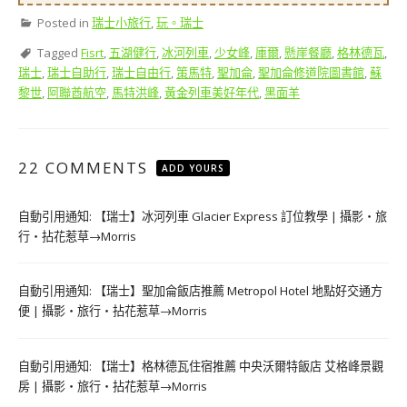
Posted in
瑞士小旅行
,
玩。瑞士
Tagged
Fisrt
,
五湖健行
,
冰河列車
,
少女峰
,
庫爾
,
懸崖餐廳
,
格林德瓦
,
瑞士
,
瑞士自助行
,
瑞士自由行
,
策馬特
,
聖加侖
,
聖加侖修道院圖書館
,
蘇
黎世
,
阿聯酋航空
,
馬特洪峰
,
黃金列車美好年代
,
黑面羊
22 COMMENTS
ADD YOURS
自動引用通知:
【瑞士】冰河列車 Glacier Express 訂位教學 | 攝影‧旅
行‧拈花惹草→Morris
自動引用通知:
【瑞士】聖加侖飯店推薦 Metropol Hotel 地點好交通方
便 | 攝影‧旅行‧拈花惹草→Morris
自動引用通知:
【瑞士】格林德瓦住宿推薦 中央沃爾特飯店 艾格峰景觀
房 | 攝影‧旅行‧拈花惹草→Morris