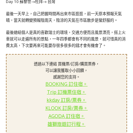
Day 10 蘇黎世→杜拜→ 台灣
最後一天早上，自己把握時間再出來市區逛逛，前一天原本預報天氣
晴，當天就轉變預報陰雨天，陰涼的天氣在市區散步是蠻舒服的。
最後總結個人是真的喜歡瑞士的環境，交通方便而且風景漂亮，搭上火
車就可以走遍所有的景點，一年四季都會有不同的風景，就可惜真的消
費太高，下次要再來可能要存很多很多的錢才會有機會了。
透過以下連結 買機票/訂房/購買票券，
可以讓我獲取小小回饋，
感謝您的支持。
BOOKING 訂住宿。
Trip 訂機票住宿。
kkday 訂房/票券。
KLOOK 訂房/票券。
AGODA 訂住宿。
雄獅旅遊訂行程。