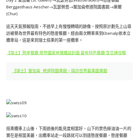
Day 2 聖加侖 (St. Gallen) →瓦瑟勞恩(Wasserauen)→懸崖餐廳
Berggasthaus Aescher→瓦瑟勞恩→聖加侖修道院圖書館→庫爾
(Chur)
這天天氣預報陰雨，不過早上有慢慢轉晴的跡像，按照原計劃先上山尋
訪被譽為世界最有特色的懸崖餐廳，經由兩次轉車來到Ebenalp依本立
纜車站，這是來到瑞士搭乘的第一座纜車。
【瑞士】懸崖餐廳 榮登國家地理雜誌封面 最有特色餐廳 含交通攻略
【瑞士】聖加侖 修道院圖書館。探訪世界最美圖書館
搭乘纜車上山後，下雨過後的能見度相當好，山下的景色綠油油一片的
實在是相當美麗，出纜車站走一段路就可以到達懸崖餐廳，懸崖餐廳