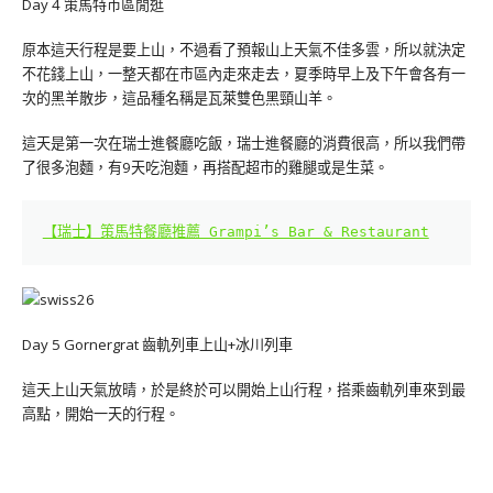
Day 4 策馬特市區閒逛
原本這天行程是要上山，不過看了預報山上天氣不佳多雲，所以就決定
不花錢上山，一整天都在市區內走來走去，夏季時早上及下午會各有一
次的黑羊散步，這品種名稱是瓦萊雙色黑頸山羊。
這天是第一次在瑞士進餐廳吃飯，瑞士進餐廳的消費很高，所以我們帶
了很多泡麵，有9天吃泡麵，再搭配超市的雞腿或是生菜。
【瑞士】策馬特餐廳推薦 Grampi’s Bar & Restaurant
Day 5 Gornergrat 齒軌列車上山+冰川列車
這天上山天氣放晴，於是終於可以開始上山行程，搭乘齒軌列車來到最
高點，開始一天的行程。