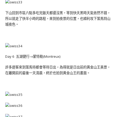
下山回到市區六點多吃完飯天都還沒黑，等到快天黑時天氣依然不錯，
所以就走了快半小時的路程，來到拍夜景的位置，也順利攻下策馬特山
城夜色。
Day 6 五湖健行→蒙特勒(Montreux)
許多遊客來到策馬特都會等待日出，為得就是日出前的黃金山王美景，
在離開前的最後一天清晨，終於也拍到黃金山王的畫面。