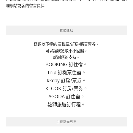
理網站訪客的留言資料
。
贊助連結
透過以下連結 買機票/訂房/購買票券，
可以讓我獲取小小回饋，
感謝您的支持。
BOOKING 訂住宿。
Trip 訂機票住宿。
kkday 訂房/票券。
KLOOK 訂房/票券。
AGODA 訂住宿。
雄獅旅遊訂行程。
主題觀光列車