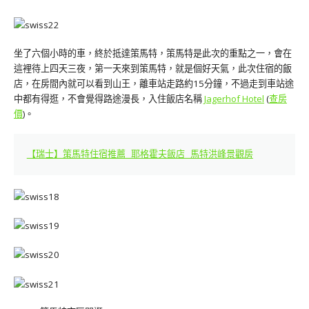
坐了六個小時的車，終於抵達策馬特，策馬特是此次的重點之一，會在
這裡待上四天三夜，第一天來到策馬特，就是個好天氣，此次住宿的飯
店，在房間內就可以看到山王，離車站走路約15分鐘，不過走到車站途
中都有得逛，不會覺得路途漫長，入住飯店名稱
Jagerhof Hotel
(
查房
價
)。
【瑞士】策馬特住宿推薦 耶格霍夫飯店 馬特洪峰景觀房