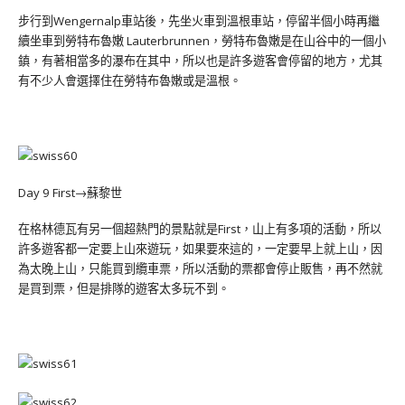
步行到
Wengernalp車站後，先坐火車到溫根車站，停留半個小時再繼
續坐車到勞特布魯嫩 Lauterbrunnen，勞特布魯嫩是在山谷中的一個小
鎮，有著相當多的瀑布在其中，所以也是許多遊客會停留的地方，尤其
有不少人會選擇住在勞特布魯嫩或是溫根。
Day 9 First→蘇黎世
在格林德瓦有另一個超熱門的景點就是First，山上有多項的活動，所以
許多遊客都一定要上山來遊玩，如果要來這的，一定要早上就上山，因
為太晚上山，只能買到纜車票，所以活動的票都會停止販售，再不然就
是買到票，但是排隊的遊客太多玩不到。