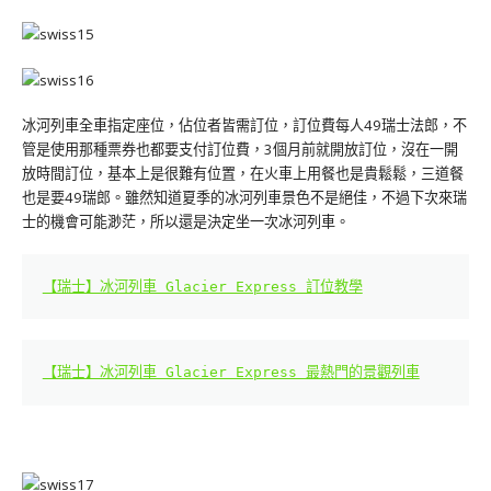
冰河列車全車指定座位，佔位者皆需訂位，訂位費每人49瑞士法郎，不
管是使用那種票券也都要支付訂位費，3個月前就開放訂位，沒在一開
放時間訂位，基本上是很難有位置，在火車上用餐也是貴鬆鬆，三道餐
也是要49瑞郎。雖然知道夏季的冰河列車景色不是絕佳，不過下次來瑞
士的機會可能渺茫，所以還是決定坐一次冰河列車。
【瑞士】冰河列車 Glacier Express 訂位教學
【瑞士】冰河列車 Glacier Express 最熱門的景觀列車