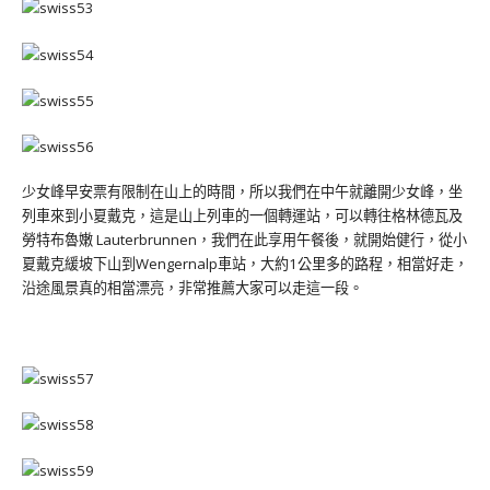
少女峰早安票有限制在山上的時間，所以我們在中午就離開少女峰，坐
列車來到小夏戴克，這是山上列車的一個轉運站，可以轉往格林德瓦及
勞特布魯嫩
Lauterbrunnen，我們在此享用午餐後，就開始健行，從小
夏戴克緩坡下山到Wengernalp車站，大約1公里多的路程，相當好走，
沿途風景真的相當漂亮，非常推薦大家可以走這一段。