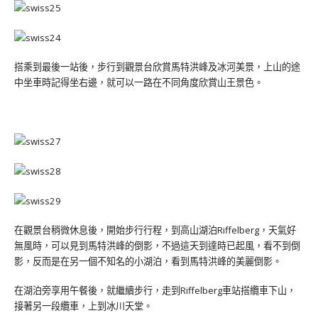
搭乘到最後一站後，步行到觀景台欣賞馬特洪峰及冰河美景，上山的途
中坐車時記得坐右邊，就可以一路在不同角度欣賞山王景色。
在觀景台稍微休息後，開始步行行程，到
高山湖泊Riffelberg，天氣好
無風時，可以見到馬特洪峰的倒影，不過這天到達時已起風，看不到倒
影，反而是在另一個不知名的小湖泊，看到馬特洪峰的美麗倒影。
在湖泊旁享用午餐後，就繼續步行，走到
Riffelberg車站搭纜車下山，
接著另一段纜車，上到冰川天堂。