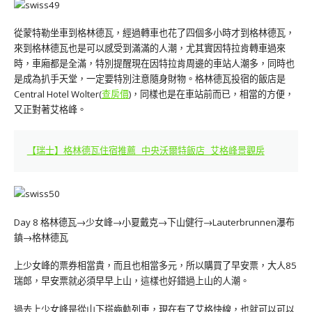
從蒙特勒坐車到格林德瓦，經過轉車也花了四個多小時才到格林德瓦，
來到格林德瓦也是可以感受到滿滿的人潮，尤其實因特拉肯轉車過來
時，車廂都是全滿，特別提醒現在因特拉肯周邊的車站人潮多，同時也
是成為扒手天堂，一定要特別注意隨身財物。格林德瓦投宿的飯店是
Central Hotel Wolter(
查房價
)，同樣也是在車站前而已，相當的方便，
又正對著艾格峰。
【瑞士】格林德瓦住宿推薦 中央沃爾特飯店 艾格峰景觀房
Day 8 格林德瓦→少女峰→小夏戴克→下山健行→
Lauterbrunnen瀑布
鎮→格林德瓦
上少女峰的票券相當貴，而且也相當多元，所以購買了早安票，大人85
瑞郎，早安票就必須早早上山，這樣也好錯過上山的人潮。
過去上少女峰是從山下搭齒軌列車，現在有了艾格快線，也就可以可以