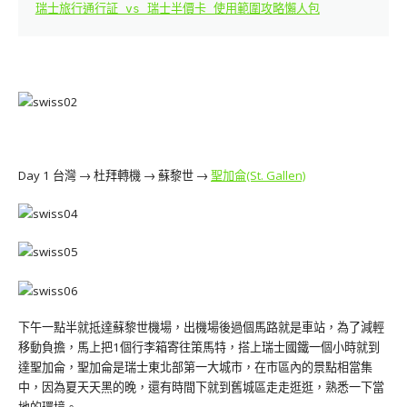
瑞士旅行通行証 vs 瑞士半價卡 使用範圍攻略懶人包
Day 1 台灣 → 杜拜轉機 → 蘇黎世 →
聖加侖(St. Gallen)
下午一點半就抵達蘇黎世機場，出機場後過個馬路就是車站，為了減輕
移動負擔，馬上把1個行李箱寄往策馬特，搭上瑞士國鐵一個小時就到
達聖加侖，聖加侖是瑞士東北部第一大城市，在市區內的景點相當集
中，因為夏天天黑的晚，還有時間下就到舊城區走走逛逛，熟悉一下當