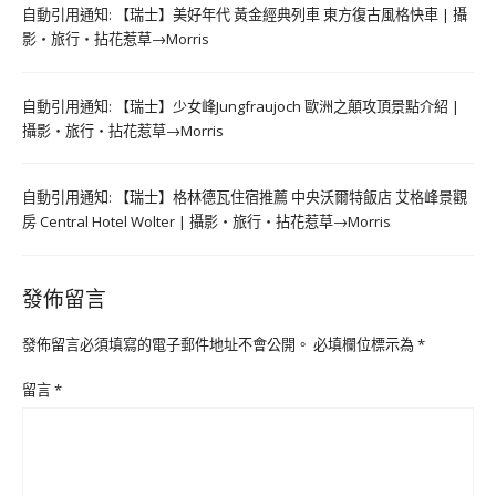
自動引用通知:
【瑞士】美好年代 黃金經典列車 東方復古風格快車 | 攝
影‧旅行‧拈花惹草→Morris
自動引用通知:
【瑞士】少女峰Jungfraujoch 歐洲之顛攻頂景點介紹 |
攝影‧旅行‧拈花惹草→Morris
自動引用通知:
【瑞士】格林德瓦住宿推薦 中央沃爾特飯店 艾格峰景觀
房 Central Hotel Wolter | 攝影‧旅行‧拈花惹草→Morris
發佈留言
發佈留言必須填寫的電子郵件地址不會公開。
必填欄位標示為
*
留言
*