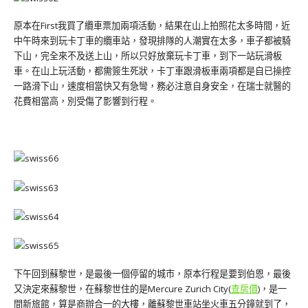
原本在First我買了纜車票加兩項活動，結果在山上拍照花太多時間，近
中午時來到玩卡丁車的纜車站，發現排隊的人潮實在太多，車子都被騎
下山，完全來不及送上山，所以只好放棄玩卡丁車，到下一站玩滑板
車。在山上玩活動，都需簽生死狀，卡丁車跟滑板車兩項都是自已操控
一路滑下山，速度相當快又有急彎，務必注意自身安全，在瑞士就醫的
花費相當高，別受傷了影響到行程。
下午回到蘇黎世，是最後一個停留的城市，原本行程是要到伯恩，最後
又決定來蘇黎世，在蘇黎世住的是Mercure Zurich City(
查房價
)，是一
間新旅館，算是商辦合一的大樓，離蘇黎世車站坐火車五分鐘就到了，