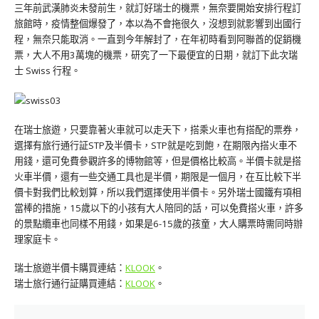
三年前武漢肺炎未發前生，就訂好瑞士的機票，無奈要開始安排行程訂
旅館時，疫情整個爆發了，本以為不會拖很久，沒想到就影響到出國行
程，無奈只能取消。一直到今年解封了，在年初時看到阿聯酋的促銷機
票，大人不用3萬塊的機票，研究了一下最便宜的日期，就訂下此次瑞
士 Swiss 行程。
在瑞士旅遊，只要靠著火車就可以走天下，搭乘火車也有搭配的票券，
選擇有旅行通行証STP及半價卡，STP就是吃到飽，在期限內搭火車不
用錢，還可免費參觀許多的博物館等，但是價格比較高。半價卡就是搭
火車半價，還有一些交通工具也是半價，期限是一個月，在互比較下半
價卡對我們比較划算，所以我們選擇使用半價卡。另外瑞士國鐵有項相
當棒的措施，15歲以下的小孩有大人陪同的話，可以免費搭火車，許多
的景點纜車也同樣不用錢，如果是6-15歲的孩童，大人購票時需同時辦
理家庭卡。
瑞士旅遊半價卡購買連結：
KLOOK
。
瑞士旅行通行証購買連結：
KLOOK
。