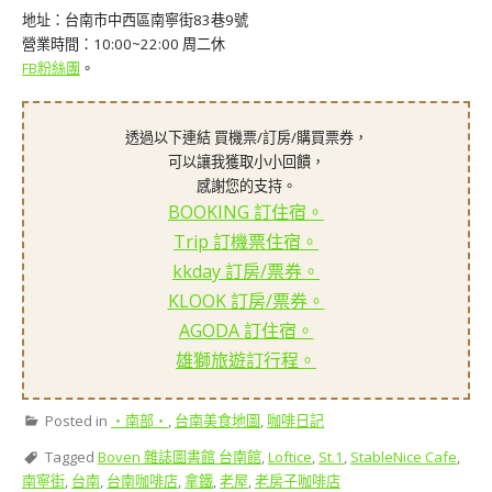
地址：台南市中西區南寧街83巷9號
營業時間：10:00~22:00 周二休
FB粉絲團
。
透過以下連結 買機票/訂房/購買票券，
可以讓我獲取小小回饋，
感謝您的支持。
BOOKING 訂住宿。
Trip 訂機票住宿。
kkday 訂房/票券。
KLOOK 訂房/票券。
AGODA 訂住宿。
雄獅旅遊訂行程。
Posted in
‧南部‧
,
台南美食地圖
,
咖啡日記
Tagged
Boven 雜誌圖書館 台南館
,
Loftice
,
St.1
,
StableNice Cafe
,
南寧街
,
台南
,
台南咖啡店
,
拿鐵
,
老屋
,
老房子咖啡店