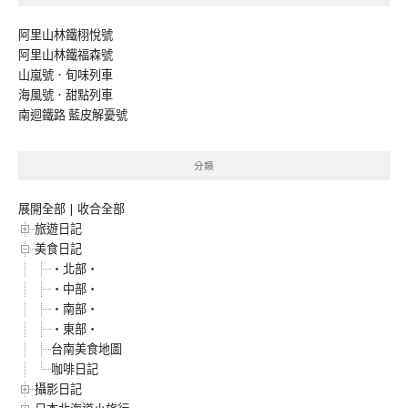
阿里山林鐵栩悅號
阿里山林鐵福森號
山嵐號．旬味列車
海風號．甜點列車
南迴鐵路 藍皮解憂號
分類
展開全部
|
收合全部
旅遊日記
美食日記
‧北部‧
‧中部‧
‧南部‧
‧東部‧
台南美食地圖
咖啡日記
攝影日記