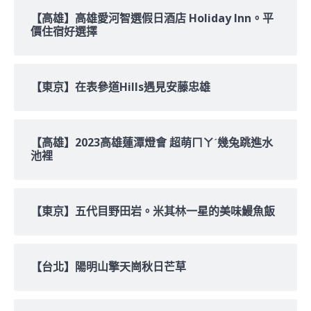
【高雄】高雄愛河智選假日酒店 Holiday Inn。平
價住宿好選擇
【東京】在表參道Hills遇見安藤忠雄
【高雄】2023高雄蓮潭燈會 超萌ㄇㄚˊ幾兔跳進水
池裡
【東京】五代目野田岩。米其林一星的美味鰻魚飯
【台北】陽明山擎天崗秋日芒草