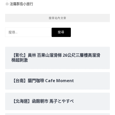
法羅群島小旅行
搜尋站內文章
搜
尋
關
鍵
字:
【彰化】員林 百果山溜滑梯 26公尺三層樓高溜滑
梯超刺激
【台南】貓門咖啡 Cafe Moment
【北海道】函館朝市 馬子とやすべ