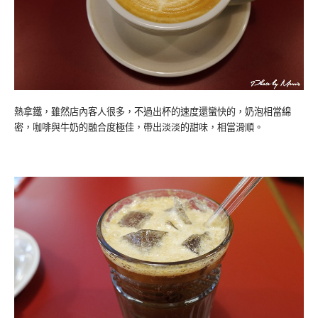
熱拿鐵，雖然店內客人很多，不過出杯的速度還蠻快的，奶泡相當綿
密，咖啡與牛奶的融合度極佳，帶出淡淡的甜味，相當滑順。