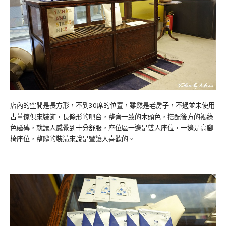
店內的空間是長方形，不到30席的位置，雖然是老房子，不過並未使用
古董傢俱來裝飾，長條形的吧台，整齊一致的木頭色，搭配後方的褐綠
色磁磚，就讓人感覺到十分舒服，座位區一邊是雙人座位，一邊是高腳
椅座位，整體的裝潢來說是蠻讓人喜歡的。