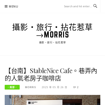
Skip
MENU
to
content
攝影‧旅行‧拈花惹草
→MORRIS
攝影‧旅行‧拈花惹草
【台南】StableNice Cafe。巷弄內
的人氣老房子咖啡店
‧南部‧
MORRIS
2025 年 05 月 26 日
2