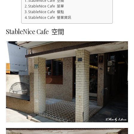
StableNice Cafe 空間
StableNice Cafe 菜單
StableNice Cafe 餐點
StableNice Cafe 營業資訊
StableNice Cafe 空間