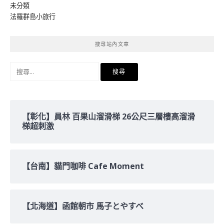
未分類
法羅群島小旅行
搜尋站內文章
搜
尋
關
鍵
字:
【彰化】員林 百果山溜滑梯 26公尺三層樓高溜滑
梯超刺激
【台南】貓門咖啡 Cafe Moment
【北海道】函館朝市 馬子とやすべ