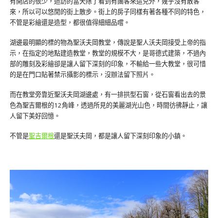
有開店的很少，造訪的當天除了看到有團客來這兒外，幾乎沒有散客
來，所以可以悠閒的街上散步。街上的房子同樣有著各種不同的特色，
不管是彩繪還是造型，都很值得細細品嚐。
湖邊最明顯的標的物為聖沃夫岡教堂，傳說是聖人沃夫岡接受上帝的指
示，在指定的地點建造教堂，教堂的規模不大，是哥德式建築，不過內
部的雕刻及彩繪卻是讓人留下深刻的印象，不輸給一些大教堂，很可惜
的是在門口貼著禁示攝影的標示，沒辦法留下照片。
而在教堂旁靠近聖沃夫岡湖邊處，有一排拱型石窗，從石窗看出去的景
色為聖吉爾根的12角峰，透過所見的美麗湖光山色，時間彷彿靜止，讓
人留下美好回憶。
不管是
聖吉爾根
還是聖沃夫岡，都是讓人留下深刻印象的小鎮。