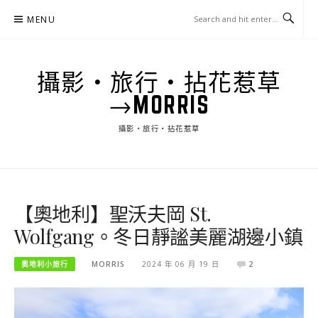
Skip
MENU
to
content
攝影‧旅行‧拈花惹草
→MORRIS
攝影‧旅行‧拈花惹草
【奧地利】聖沃夫岡 St.
Wolfgang。冬日靜謐美麗湖邊小鎮
奧地利小旅行
MORRIS
2024 年 06 月 19 日
2