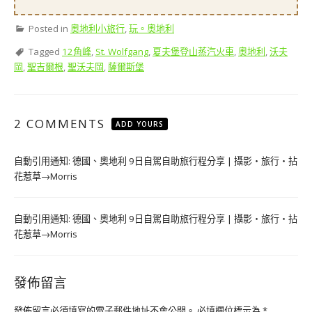
Posted in
奧地利小旅行
,
玩。奧地利
Tagged
12角峰
,
St. Wolfgang
,
夏夫堡登山蒸汽火車
,
奧地利
,
沃夫
岡
,
聖吉爾根
,
聖沃夫岡
,
薩爾斯堡
2 COMMENTS
ADD YOURS
自動引用通知:
德國、奧地利 9日自駕自助旅行程分享 | 攝影‧旅行‧拈
花惹草→Morris
自動引用通知:
德國、奧地利 9日自駕自助旅行程分享 | 攝影‧旅行‧拈
花惹草→Morris
發佈留言
發佈留言必須填寫的電子郵件地址不會公開。
必填欄位標示為
*