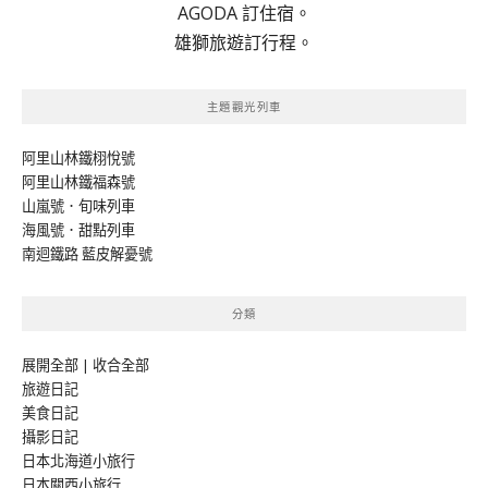
AGODA 訂住宿。
雄獅旅遊訂行程。
主題觀光列車
阿里山林鐵栩悅號
阿里山林鐵福森號
山嵐號．旬味列車
海風號．甜點列車
南迴鐵路 藍皮解憂號
分類
展開全部
|
收合全部
旅遊日記
美食日記
攝影日記
日本北海道小旅行
日本關西小旅行