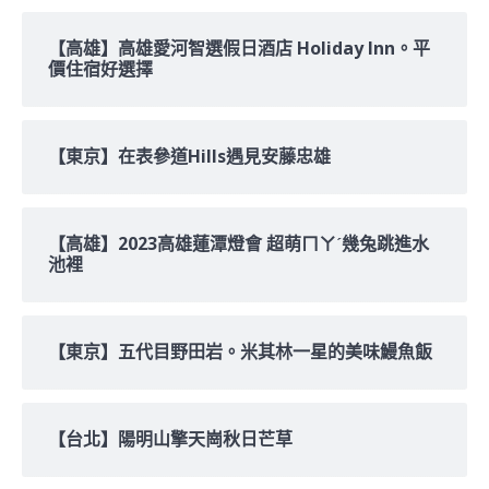
【高雄】高雄愛河智選假日酒店 Holiday Inn。平
價住宿好選擇
【東京】在表參道Hills遇見安藤忠雄
【高雄】2023高雄蓮潭燈會 超萌ㄇㄚˊ幾兔跳進水
池裡
【東京】五代目野田岩。米其林一星的美味鰻魚飯
【台北】陽明山擎天崗秋日芒草