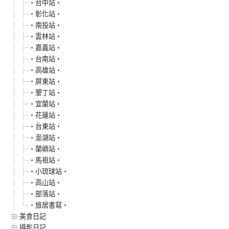
‧台中站‧
‧彰化站‧
‧南投站‧
‧雲林站‧
‧嘉義站‧
‧台南站‧
‧高雄站‧
‧屏東站‧
‧墾丁站‧
‧宜蘭站‧
‧花蓮站‧
‧台東站‧
‧澎湖站‧
‧蘭嶼站‧
‧馬祖站‧
‧小琉球站‧
‧高山站‧
‧部落站‧
‧旅居書寫‧
美食日記
攝影日記