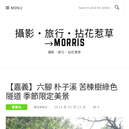
Skip
MENU
to
content
攝影‧旅行‧拈花惹草
→MORRIS
攝影‧旅行‧拈花惹草
【嘉義】六腳 朴子溪 苦楝樹綠色
隧道 季節限定美景
‧嘉義站‧
MORRIS
2024 年 03 月 22 日
1