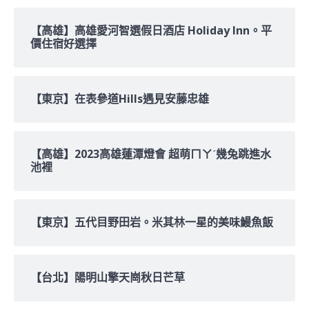
【高雄】高雄愛河智選假日酒店 Holiday Inn。平
價住宿好選擇
【東京】在表參道Hills遇見安藤忠雄
【高雄】2023高雄蓮潭燈會 超萌ㄇㄚˊ幾兔跳進水
池裡
【東京】五代目野田岩。米其林一星的美味鰻魚飯
【台北】陽明山擎天崗秋日芒草