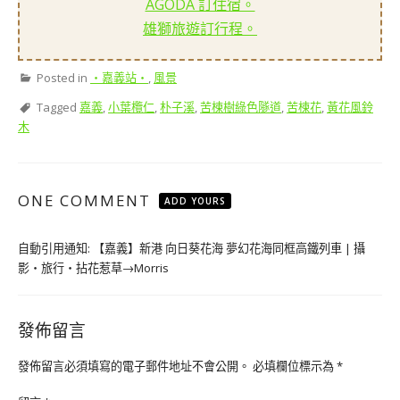
AGODA 訂住宿。
雄獅旅遊訂行程。
Posted in
‧嘉義站‧
,
風景
Tagged
嘉義
,
小葉欖仁
,
朴子溪
,
苦楝樹綠色隧道
,
苦楝花
,
黃花風鈴
木
ONE COMMENT
ADD YOURS
自動引用通知:
【嘉義】新港 向日葵花海 夢幻花海同框高鐵列車 | 攝
影‧旅行‧拈花惹草→Morris
發佈留言
發佈留言必須填寫的電子郵件地址不會公開。
必填欄位標示為
*