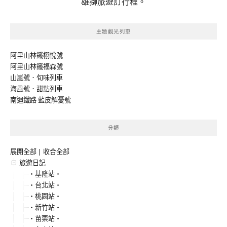
雄獅旅遊訂行程。
主題觀光列車
阿里山林鐵栩悅號
阿里山林鐵福森號
山嵐號．旬味列車
海風號．甜點列車
南迴鐵路 藍皮解憂號
分類
展開全部
|
收合全部
旅遊日記
‧基隆站‧
‧台北站‧
‧桃園站‧
‧新竹站‧
‧苗栗站‧