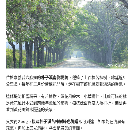
位於嘉義縣六腳鄉的
朴子溪南側堤防
，種植了上百棵苦楝樹，綿延近3
公里長，每年在三月份苦楝花開時，走在樹下都能感受到淡淡的香氣。
這條堤防相當精采，有苦楝樹、黃花風鈴木、小葉欖仁，比較可惜的就
是黃花風鈴木受到前幾年颱風的影響，樹枝茂密程度大為打折，無法再
看到黃花風鈴木隧道的美景。
只要再Google 搜尋
朴子溪苦楝樹綠色隧道
即可到達，如果能在清晨有
霧氣，再加上晨光斜射，將會是最美的畫面。