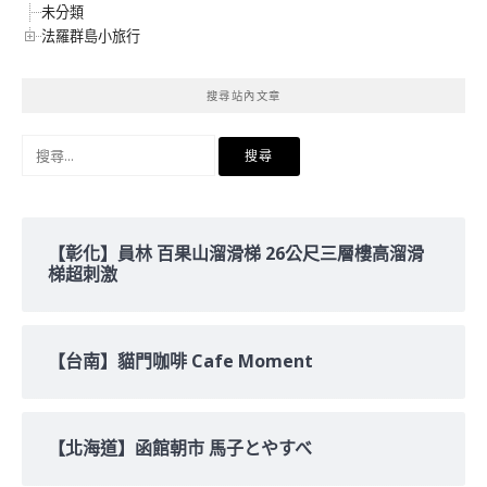
未分類
法羅群島小旅行
搜尋站內文章
搜
尋
關
鍵
字:
【彰化】員林 百果山溜滑梯 26公尺三層樓高溜滑
梯超刺激
【台南】貓門咖啡 Cafe Moment
【北海道】函館朝市 馬子とやすべ