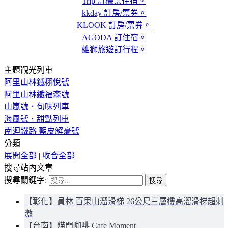
Trip 訂機票住宿。
kkday 訂房/票券。
KLOOK 訂房/票券。
AGODA 訂住宿。
雄獅旅遊訂行程。
主題觀光列車
阿里山林鐵栩悅號
阿里山林鐵福森號
山嵐號．旬味列車
海風號．甜點列車
南迴鐵路 藍皮解憂號
分類
展開全部
|
收合全部
搜尋站內文章
搜尋關鍵字:
【彰化】員林 百果山溜滑梯 26公尺三層樓高溜滑梯超刺
激
【台南】貓門咖啡 Cafe Moment