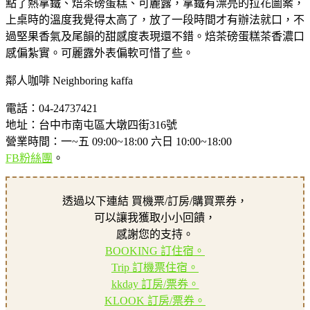
點了熱拿鐵、焙茶磅蛋糕、可麗露，拿鐵有漂亮的拉花圖案，
上桌時的溫度我覺得太高了，放了一段時間才有辦法就口，不
過堅果香氣及尾韻的甜感度表現還不錯。焙茶磅蛋糕茶香濃口
感偏紮實。可麗露外表偏軟可惜了些。
鄰人咖啡 Neighboring kaffa
電話：04-24737421
地址：台中市南屯區大墩四街316號
營業時間：一~五 09:00~18:00 六日 10:00~18:00
FB粉絲團
。
透過以下連結 買機票/訂房/購買票券，
可以讓我獲取小小回饋，
感謝您的支持。
BOOKING 訂住宿。
Trip 訂機票住宿。
kkday 訂房/票券。
KLOOK 訂房/票券。