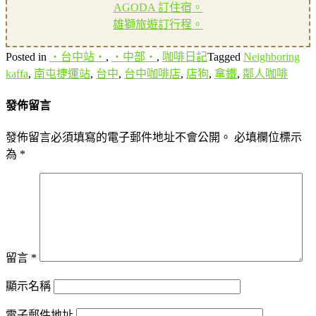
AGODA 訂住宿。
雄獅旅遊訂行程。
Posted in
‧台中站‧
,
‧中部‧
,
咖啡日記
Tagged
Neighboring
kaffa
,
南屯捷運站
,
台中
,
台中咖啡店
,
店狗
,
拿鐵
,
鄰人咖啡
發佈留言
發佈留言必須填寫的電子郵件地址不會公開。
必填欄位標示
為
*
留言
*
顯示名稱
電子郵件地址