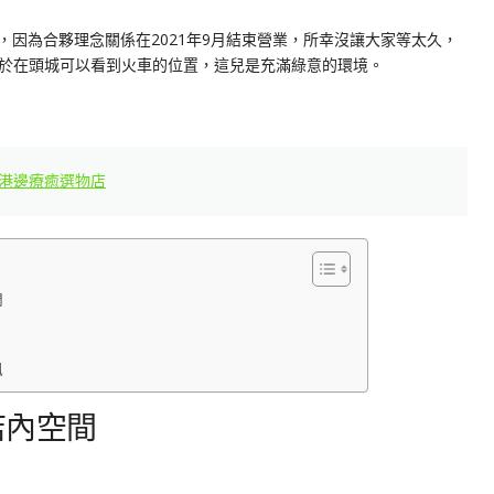
ffee，因為合夥理念關係在2021年9月結束營業，所幸沒讓大家等太久，
於在頭城可以看到火車的位置，這兒是充滿綠意的環境。
南方澳港邊療癒選物店
間
訊
e 店內空間