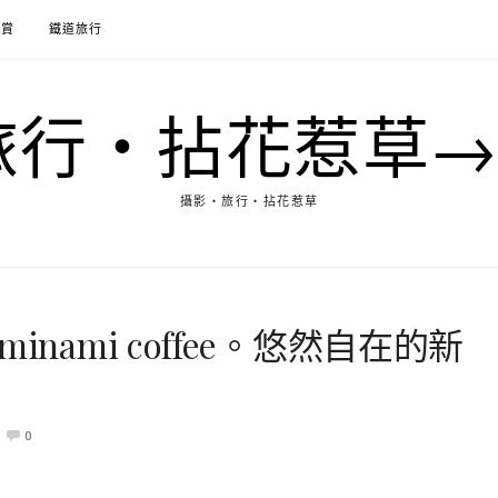
花賞
鐵道旅行
行‧拈花惹草→M
攝影‧旅行‧拈花惹草
nami coffee。悠然自在的新
0