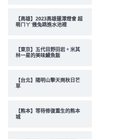
【高雄】2023高雄蓮潭燈會 超
萌ㄇㄚˊ幾兔跳進水池裡
【東京】五代目野田岩。米其
林一星的美味鰻魚飯
【台北】陽明山擎天崗秋日芒
草
【熊本】等待修復重生的熊本
城