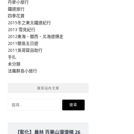
丹麥小旅行
鐵道旅行
四季花賞
2015冬之東北鐵道紀行
2013 雪見紀行
2012東海、關西、北海道爆走
2011關島五日遊
2011吳哥窟自助行
手扎
未分類
法羅群島小旅行
搜尋站內文章
搜
尋
關
鍵
字:
【彰化】員林 百果山溜滑梯 26