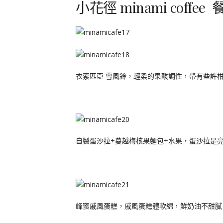
小花徑 minami coffee 
衣索匹亞 雪風鈴，輕柔的果酸調性，帶有些許
自製蛋沙拉+蔓越梅核果麵包+水果，蛋沙拉是
峰蜜戚風蛋糕，戚風蛋糕體軟綿，鮮奶油不甜膩