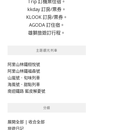
Trip 訂機票住宿。
kkday 訂房/票券。
KLOOK 訂房/票券。
AGODA 訂住宿。
雄獅旅遊訂行程。
主題觀光列車
阿里山林鐵栩悅號
阿里山林鐵福森號
山嵐號．旬味列車
海風號．甜點列車
南迴鐵路 藍皮解憂號
分類
展開全部
|
收合全部
旅遊日記