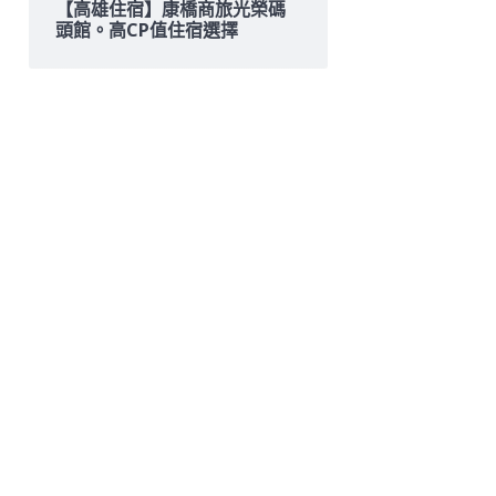
【高雄住宿】康橋商旅光榮碼
頭館。高CP值住宿選擇