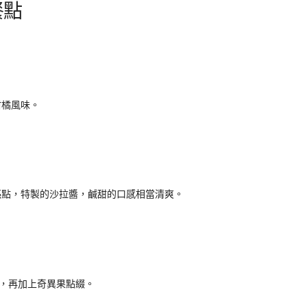
餐點
柑橘風味。
亮點，特製的沙拉醬，鹹甜的口感相當清爽。
，再加上奇異果點綴。