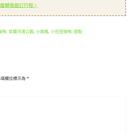
雄獅旅遊訂行程。
咖啡
,
宜蘭河濱公園
,
小南風
,
小花徑咖啡
,
甜點
必填欄位標示為
*