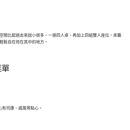
空間比起過去來說小很多，一張四人桌、再加上四組雙人座位，承襲
輕鬆自在待在其中的地方。
菜單
心有司康、戚風等點心。