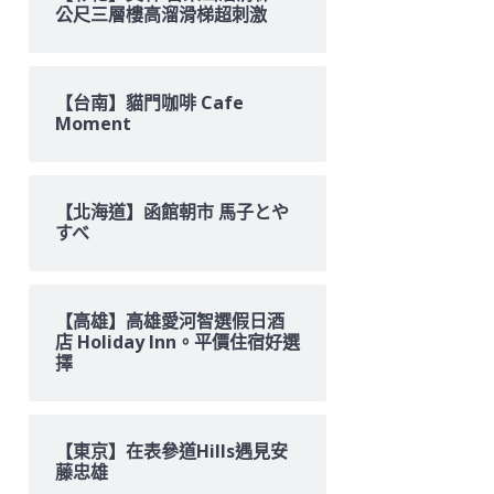
公尺三層樓高溜滑梯超刺激
【台南】貓門咖啡 Cafe
Moment
【北海道】函館朝市 馬子とや
すべ
【高雄】高雄愛河智選假日酒
店 Holiday Inn。平價住宿好選
擇
【東京】在表參道Hills遇見安
藤忠雄