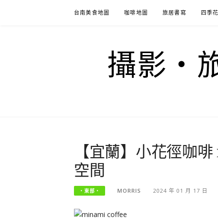
Skip
台南美食地圖
咖啡地圖
旅居書寫
四季
to
content
攝影‧旅
【宜蘭】小花徑咖啡 mi
空間
MORRIS
2024 年 01 月 17 日
‧東部‧