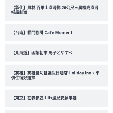
字:
【彰化】員林 百果山溜滑梯 26公尺三層樓高溜滑
梯超刺激
【台南】貓門咖啡 Cafe Moment
【北海道】函館朝市 馬子とやすべ
【高雄】高雄愛河智選假日酒店 Holiday Inn。平
價住宿好選擇
【東京】在表參道Hills遇見安藤忠雄