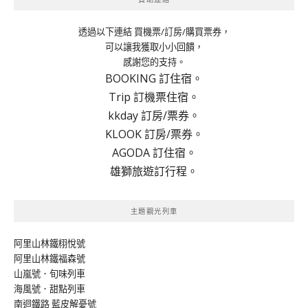
透過以下連結 買機票/訂房/購買票券，
可以讓我獲取小小回饋，
感謝您的支持。
BOOKING 訂住宿。
Trip 訂機票住宿。
kkday 訂房/票券。
KLOOK 訂房/票券。
AGODA 訂住宿。
雄獅旅遊訂行程。
主題觀光列車
阿里山林鐵栩悅號
阿里山林鐵福森號
山嵐號．旬味列車
海風號．甜點列車
南迴鐵路 藍皮解憂號