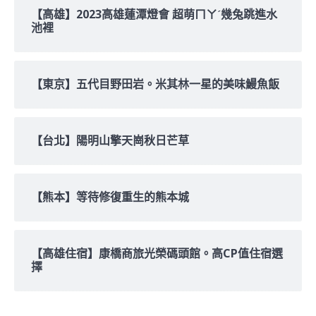
【高雄】2023高雄蓮潭燈會 超萌ㄇㄚˊ幾兔跳進水
池裡
【東京】五代目野田岩。米其林一星的美味鰻魚飯
【台北】陽明山擎天崗秋日芒草
【熊本】等待修復重生的熊本城
【高雄住宿】康橋商旅光榮碼頭館。高CP值住宿選
擇