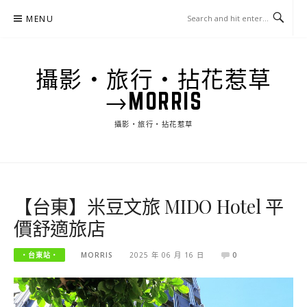
Skip
MENU
to
content
攝影‧旅行‧拈花惹草
→MORRIS
攝影‧旅行‧拈花惹草
【台東】米豆文旅 MIDO Hotel 平
價舒適旅店
‧台東站‧
MORRIS
2025 年 06 月 16 日
0