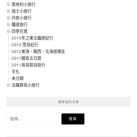
奧地利小旅行
瑞士小旅行
丹麥小旅行
鐵道旅行
四季花賞
2015冬之東北鐵道紀行
2013 雪見紀行
2012東海、關西、北海道爆走
2011關島五日遊
2011吳哥窟自助行
手扎
未分類
法羅群島小旅行
搜尋站內文章
搜
尋
關
鍵