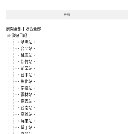
分類
展開全部
|
收合全部
旅遊日記
‧基隆站‧
‧台北站‧
‧桃園站‧
‧新竹站‧
‧苗栗站‧
‧台中站‧
‧彰化站‧
‧南投站‧
‧雲林站‧
‧嘉義站‧
‧台南站‧
‧高雄站‧
‧屏東站‧
‧墾丁站‧
‧宜蘭站‧