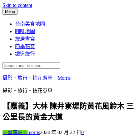
Skip to content
Menu
台南美食地圖
咖啡地圖
旅居書寫
四季花賞
鐵道旅行
攝影‧旅行‧拈花惹草→Morris
攝影‧旅行‧拈花惹草
【嘉義】大林 陳井寮堤防黃花風鈴木 三
公里長的黃金大道
‧嘉義站‧
morris
2024 年 02 月 22 日
0