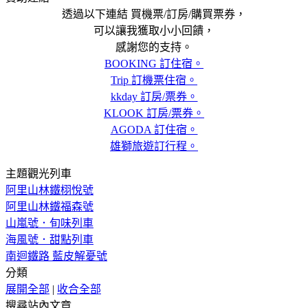
透過以下連結 買機票/訂房/購買票券，
可以讓我獲取小小回饋，
感謝您的支持。
BOOKING 訂住宿。
Trip 訂機票住宿。
kkday 訂房/票券。
KLOOK 訂房/票券。
AGODA 訂住宿。
雄獅旅遊訂行程。
主題觀光列車
阿里山林鐵栩悅號
阿里山林鐵福森號
山嵐號．旬味列車
海風號．甜點列車
南迴鐵路 藍皮解憂號
分類
展開全部
|
收合全部
搜尋站內文章