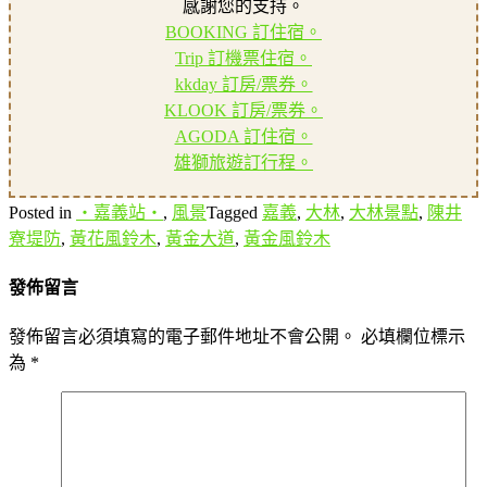
感謝您的支持。
BOOKING 訂住宿。
Trip 訂機票住宿。
kkday 訂房/票券。
KLOOK 訂房/票券。
AGODA 訂住宿。
雄獅旅遊訂行程。
Posted in
‧嘉義站‧
,
風景
Tagged
嘉義
,
大林
,
大林景點
,
陳井
寮堤防
,
黃花風鈴木
,
黃金大道
,
黃金風鈴木
發佈留言
發佈留言必須填寫的電子郵件地址不會公開。
必填欄位標示
為
*