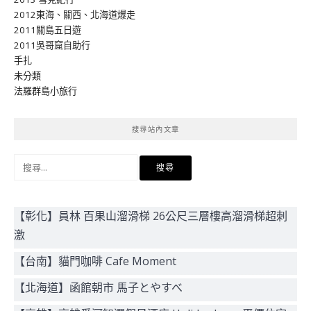
2012東海、關西、北海道爆走
2011關島五日遊
2011吳哥窟自助行
手扎
未分類
法羅群島小旅行
搜尋站內文章
搜
尋
關
鍵
【彰化】員林 百果山溜滑梯 26公尺三層樓高溜滑梯超刺
字:
激
【台南】貓門咖啡 Cafe Moment
【北海道】函館朝市 馬子とやすべ