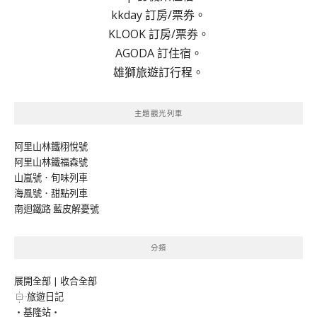
kkday 訂房/票券。
KLOOK 訂房/票券。
AGODA 訂住宿。
雄獅旅遊訂行程。
主題觀光列車
阿里山林鐵栩悅號
阿里山林鐵福森號
山嵐號．旬味列車
海風號．甜點列車
南迴鐵路 藍皮解憂號
分類
展開全部
|
收合全部
旅遊日記
‧基隆站‧