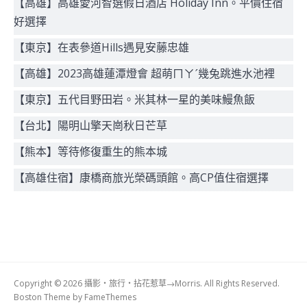
【高雄】高雄愛河智選假日酒店 Holiday Inn。平價住宿
好選擇
【東京】在表參道Hills遇見安藤忠雄
【高雄】2023高雄蓮潭燈會 超萌ㄇㄚˊ幾兔跳進水池裡
【東京】五代目野田岩。米其林一星的美味鰻魚飯
【台北】陽明山擎天崗秋日芒草
【熊本】等待修復重生的熊本城
【高雄住宿】康橋商旅光榮碼頭館。高CP值住宿選擇
Copyright © 2026 攝影‧旅行‧拈花惹草→Morris. All Rights Reserved.
Boston Theme by
FameThemes