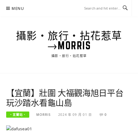
Skip
MENU
to
content
攝影‧旅行‧拈花惹草
→MORRIS
攝影‧旅行‧拈花惹草
【宜蘭】壯圍 大福觀海旭日平台
玩沙踏水看龜山島
‧宜蘭站‧
MORRIS
2024 年 09 月 01 日
0