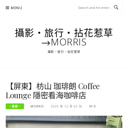
Skip
MENU
to
content
攝影‧旅行‧拈花惹草
→MORRIS
攝影‧旅行‧拈花惹草
【屏東】枋山 珈琲朗 Coffee
Lounge 隱密看海咖啡店
‧南部‧
MORRIS
2025 年 12 月 02 日
0