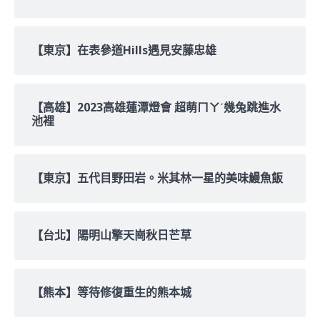
【東京】在表參道Hills遇見安藤忠雄
【高雄】2023高雄蓮潭燈會 超萌ㄇㄚˊ幾兔跳進水
池裡
【東京】五代目野田岩。米其林一星的美味鰻魚飯
【台北】陽明山擎天崗秋日芒草
【熊本】等待修復重生的熊本城