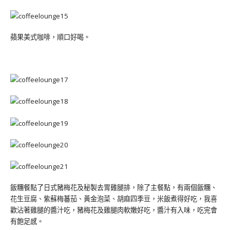
蘋果美式咖啡，順口好喝。
飯糰餐點了日式豬梅花及秘製去胃雞腿排，除了主餐點，有兩個飯糰、
花生豆腐、紫蘇梅蕃茄、黃金泡菜、胡麻四季豆，米飯煮得好吃，我喜
歡沾著雞腿的醬汁吃，豬梅花及雞腿肉軟嫩好吃，醬汁有入味，吃完會
有飽足感。