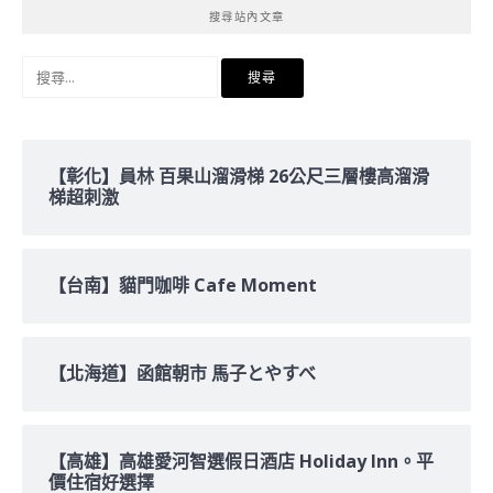
搜尋站內文章
搜
尋
關
鍵
字:
【彰化】員林 百果山溜滑梯 26公尺三層樓高溜滑
梯超刺激
【台南】貓門咖啡 Cafe Moment
【北海道】函館朝市 馬子とやすべ
【高雄】高雄愛河智選假日酒店 Holiday Inn。平
價住宿好選擇