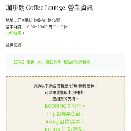
珈琲朗 Coffee Lounge 營業資訊
地址：屏東縣枋山鄉枋山路15號
營業時間：10:00~19:00 周二、三休
FB粉絲團
。
延伸閱讀：
【屏東】恆春 B&S 陳氏咖啡 甜點好吃有特色
透過以下連結 買機票/訂房/購買票券，
可以讓我獲取小小回饋，
感謝您的支持。
BOOKING 訂住宿。
Trip 訂機票住宿。
kkday 訂房/票券。
KLOOK 訂房/票券。