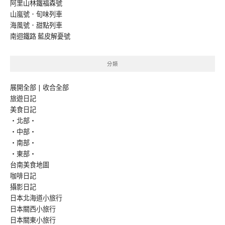
阿里山林鐵福森號
山嵐號．旬味列車
海風號．甜點列車
南迴鐵路 藍皮解憂號
分類
展開全部
|
收合全部
旅遊日記
美食日記
‧北部‧
‧中部‧
‧南部‧
‧東部‧
台南美食地圖
咖啡日記
攝影日記
日本北海道小旅行
日本關西小旅行
日本關東小旅行