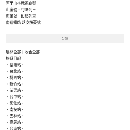
阿里山林鐵福森號
山嵐號．旬味列車
海風號．甜點列車
南迴鐵路 藍皮解憂號
分類
展開全部
|
收合全部
旅遊日記
‧基隆站‧
‧台北站‧
‧桃園站‧
‧新竹站‧
‧苗栗站‧
‧台中站‧
‧彰化站‧
‧南投站‧
‧雲林站‧
‧嘉義站‧
‧台南站‧