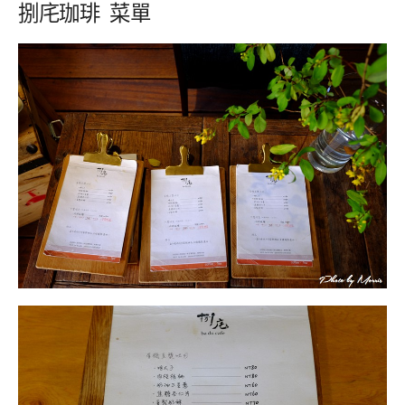
捌㡯珈琲 菜單