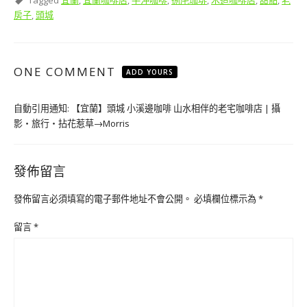
Tagged
宜蘭
,
宜蘭咖啡店
,
手沖咖啡
,
捌㡯珈琲
,
木造咖啡店
,
甜點
,
老
房子
,
頭城
ONE COMMENT
ADD YOURS
自動引用通知:
【宜蘭】頭城 小溪邊咖啡 山水相伴的老宅咖啡店 | 攝
影‧旅行‧拈花惹草→Morris
發佈留言
發佈留言必須填寫的電子郵件地址不會公開。
必填欄位標示為
*
留言
*