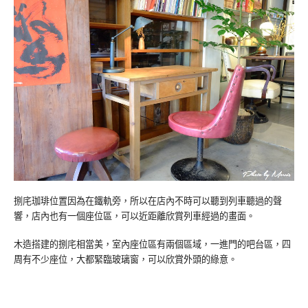
捌㡯珈琲位置因為在鐵軌旁，所以在店內不時可以聽到列車聽過的聲
響，店內也有一個座位區，可以近距離欣賞列車經過的畫面。
木造搭建的捌㡯相當美，室內座位區有兩個區域，一進門的吧台區，四
周有不少座位，大都緊臨玻璃窗，可以欣賞外頭的綠意。