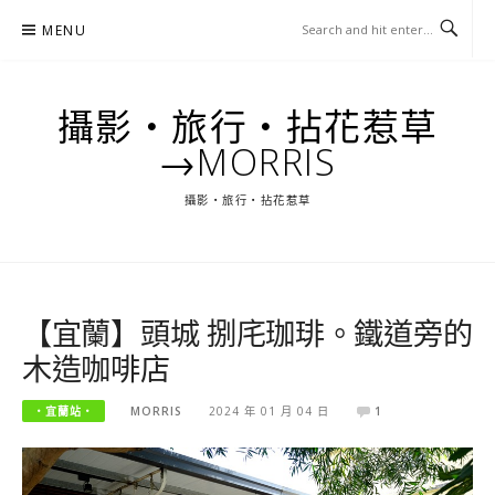
Skip
MENU
to
content
攝影‧旅行‧拈花惹草
→MORRIS
攝影‧旅行‧拈花惹草
【宜蘭】頭城 捌㡯珈琲。鐵道旁的
木造咖啡店
‧宜蘭站‧
MORRIS
2024 年 01 月 04 日
1