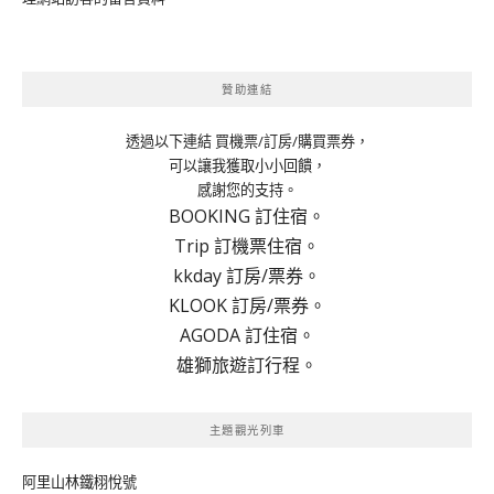
贊助連結
透過以下連結 買機票/訂房/購買票券，
可以讓我獲取小小回饋，
感謝您的支持。
BOOKING 訂住宿。
Trip 訂機票住宿。
kkday 訂房/票券。
KLOOK 訂房/票券。
AGODA 訂住宿。
雄獅旅遊訂行程。
主題觀光列車
阿里山林鐵栩悅號