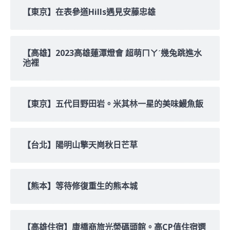
【東京】在表參道Hills遇見安藤忠雄
【高雄】2023高雄蓮潭燈會 超萌ㄇㄚˊ幾兔跳進水
池裡
【東京】五代目野田岩。米其林一星的美味鰻魚飯
【台北】陽明山擎天崗秋日芒草
【熊本】等待修復重生的熊本城
【高雄住宿】康橋商旅光榮碼頭館。高CP值住宿選