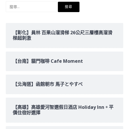
搜
尋
關
鍵
字:
【彰化】員林 百果山溜滑梯 26公尺三層樓高溜滑
梯超刺激
【台南】貓門咖啡 Cafe Moment
【北海道】函館朝市 馬子とやすべ
【高雄】高雄愛河智選假日酒店 Holiday Inn。平
價住宿好選擇