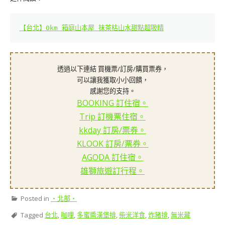
【台北】0km 箱庭山本屋 抹茶枯山水甜點超吸睛
透過以下連結 買機票/訂房/購買票券，
可以讓我獲取小小回饋，
感謝您的支持。
BOOKING 訂住宿。
Trip 訂機票住宿。
kkday 訂房/票券。
KLOOK 訂房/票券。
AGODA 訂住宿。
雄獅旅遊訂行程。
Posted in
‧北部‧
Tagged
台北
,
咖哩
,
多蜜醬漢堡排
,
柴米洋食
,
炸豬排
,
無米藏