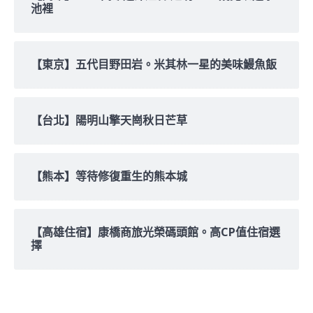
池裡
【東京】五代目野田岩。米其林一星的美味鰻魚飯
【台北】陽明山擎天崗秋日芒草
【熊本】等待修復重生的熊本城
【高雄住宿】康橋商旅光榮碼頭館。高CP值住宿選
擇