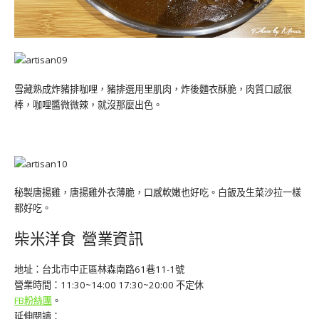
雪藏熟成炸豬排咖哩，豬排選用里肌肉，炸後麵衣酥脆，肉質口感很
棒，咖哩醬微微辣，就沒那麼出色。
秘製唐揚雞，唐揚雞外衣薄脆，口感軟嫩也好吃。白飯及生菜沙拉一樣
都好吃。
柴米洋食 營業資訊
地址：台北市中正區林森南路61巷11-1號
營業時間：11:30~14:00 17:30~20:00 不定休
FB粉絲團
。
延伸閱讀：