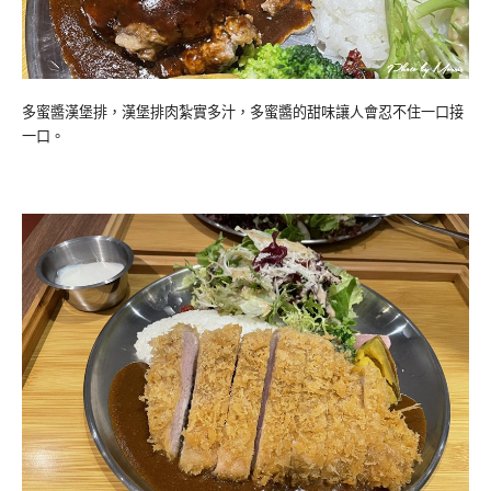
多蜜醬漢堡排，漢堡排肉紮實多汁，多蜜醬的甜味讓人會忍不住一口接
一口。