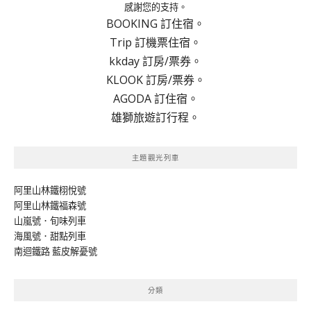
感謝您的支持。
BOOKING 訂住宿。
Trip 訂機票住宿。
kkday 訂房/票券。
KLOOK 訂房/票券。
AGODA 訂住宿。
雄獅旅遊訂行程。
主題觀光列車
阿里山林鐵栩悅號
阿里山林鐵福森號
山嵐號．旬味列車
海風號．甜點列車
南迴鐵路 藍皮解憂號
分類