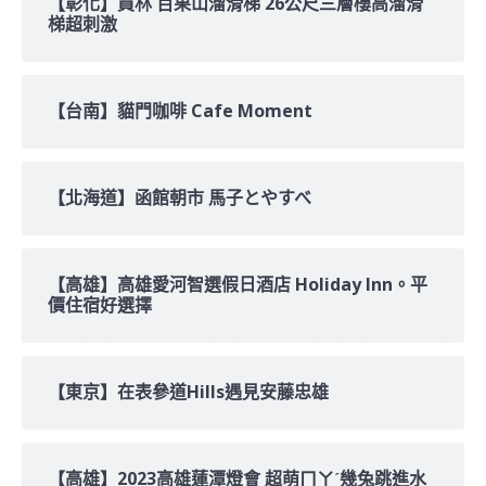
【彰化】員林 百果山溜滑梯 26公尺三層樓高溜滑
梯超刺激
【台南】貓門咖啡 Cafe Moment
【北海道】函館朝市 馬子とやすべ
【高雄】高雄愛河智選假日酒店 Holiday Inn。平
價住宿好選擇
【東京】在表參道Hills遇見安藤忠雄
【高雄】2023高雄蓮潭燈會 超萌ㄇㄚˊ幾兔跳進水