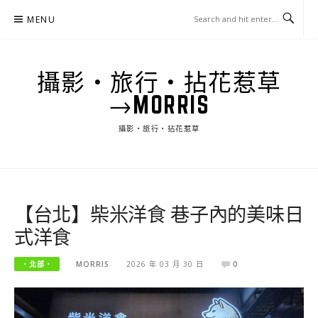
Skip
MENU
to
content
攝影‧旅行‧拈花惹草
→MORRIS
攝影‧旅行‧拈花惹草
【台北】柴米洋食 巷子內的美味日
式洋食
‧北部‧
MORRIS
2026 年 03 月 30 日
0