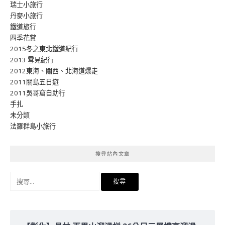
瑞士小旅行
丹麥小旅行
鐵道旅行
四季花賞
2015冬之東北鐵道紀行
2013 雪見紀行
2012東海、關西、北海道爆走
2011關島五日遊
2011吳哥窟自助行
手扎
未分類
法羅群島小旅行
搜尋站內文章
搜
尋
關
鍵
字: