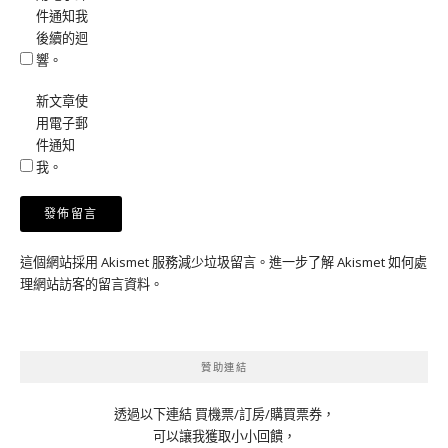
件通知我
後續的迴
響。
新文章使
用電子郵
件通知
我。
這個網站採用 Akismet 服務減少垃圾留言。
進一步了解 Akismet 如何處
理網站訪客的留言資料
。
贊助連結
透過以下連結 買機票/訂房/購買票券，
可以讓我獲取小小回饋，