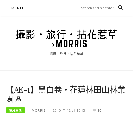
Skip
MENU
to
content
攝影‧旅行‧拈花惹草
→MORRIS
攝影‧旅行‧拈花惹草
【AE-1】黑白卷‧花蓮林田山林業
園區
底片生活
MORRIS
2010 年 12 月 13 日
10