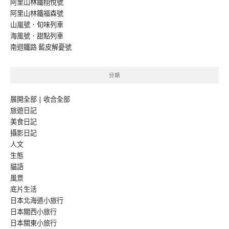
阿里山林鐵栩悅號
阿里山林鐵福森號
山嵐號．旬味列車
海風號．甜點列車
南迴鐵路 藍皮解憂號
分類
展開全部
|
收合全部
旅遊日記
美食日記
攝影日記
人文
生態
貓語
風景
底片生活
日本北海道小旅行
日本關西小旅行
日本關東小旅行