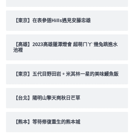
【東京】在表參道Hills遇見安藤忠雄
【高雄】2023高雄蓮潭燈會 超萌ㄇㄚˊ幾兔跳進水
池裡
【東京】五代目野田岩。米其林一星的美味鰻魚飯
【台北】陽明山擎天崗秋日芒草
【熊本】等待修復重生的熊本城