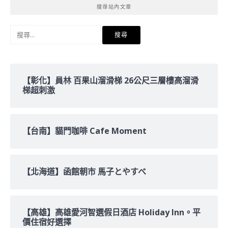
搜尋站內文章
搜
尋
關
鍵
字:
【彰化】員林 百果山溜滑梯 26公尺三層樓高溜滑
梯超刺激
【台南】貓門咖啡 Cafe Moment
【北海道】函館朝市 馬子とやすべ
【高雄】高雄愛河智選假日酒店 Holiday Inn。平
價住宿好選擇