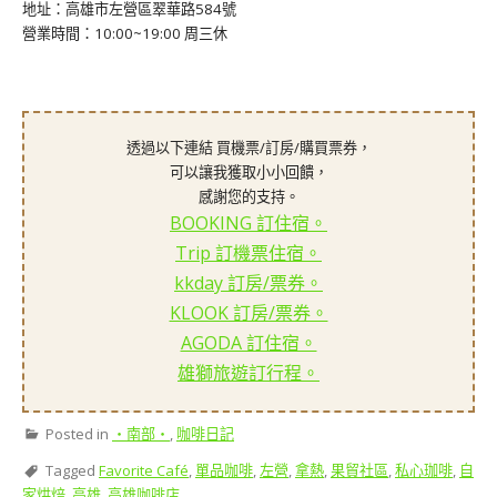
地址：高雄市左營區翠華路584號
營業時間：10:00~19:00 周三休
透過以下連結 買機票/訂房/購買票券，
可以讓我獲取小小回饋，
感謝您的支持。
BOOKING 訂住宿。
Trip 訂機票住宿。
kkday 訂房/票券。
KLOOK 訂房/票券。
AGODA 訂住宿。
雄獅旅遊訂行程。
Posted in
‧南部‧
,
咖啡日記
Tagged
Favorite Café
,
單品咖啡
,
左營
,
拿熱
,
果貿社區
,
私心珈啡
,
自
家烘焙
,
高雄
,
高雄咖啡店