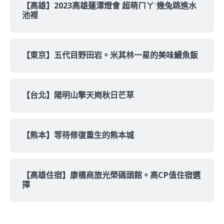
【高雄】2023高雄蓮潭燈會 超萌ㄇㄚˊ幾兔跳進水
池裡
【東京】五代目野田岩。米其林一星的美味鰻魚飯
【台北】陽明山擎天崗秋日芒草
【熊本】等待修復重生的熊本城
【高雄住宿】康橋商旅光榮碼頭館。高CP值住宿選
擇