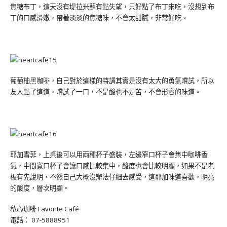
焦糖布丁，這天沒有堤拉米蘇有點失望，只好點了布丁來吃，沒想到布
丁的口感滑嫩，帶著淡淡的焦糖味，不會太甜膩，非常好吃。
葡萄柚黑咖啡，自己對於這樣的特調其實是沒有太大的勇氣嚐試，所以
友人點了這道，嚐試了一口，不是酸也不是苦，不會形容的味道。
耶加雪菲，上桌後可以用兩種杯子盛裝，左邊窄口杯子會集中咖啡香
氣，中間寬口杯子會讓口感比較集中，酸度也會比較明顯，如果不是老
板有先說明，不然自己大概沒辦法仔細去感受，這耶加味道喜歡，明亮
的酸度，層次明顯。
私心珈啡 Favorite Café
電話： 07-5888951