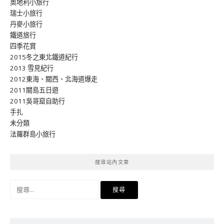
奧地利小旅行
瑞士小旅行
丹麥小旅行
鐵道旅行
四季花賞
2015冬之東北鐵道紀行
2013 雪見紀行
2012東海、關西、北海道爆走
2011關島五日遊
2011吳哥窟自助行
手扎
未分類
法羅群島小旅行
搜尋站內文章
搜
尋
關
鍵