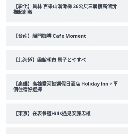
字:
【彰化】員林 百果山溜滑梯 26公尺三層樓高溜滑
梯超刺激
【台南】貓門咖啡 Cafe Moment
【北海道】函館朝市 馬子とやすべ
【高雄】高雄愛河智選假日酒店 Holiday Inn。平
價住宿好選擇
【東京】在表參道Hills遇見安藤忠雄