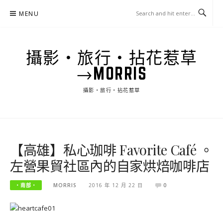
Skip
MENU
to
content
攝影‧旅行‧拈花惹草
→MORRIS
攝影‧旅行‧拈花惹草
【高雄】私心珈啡 Favorite Café 。
左營果貿社區內的自家烘焙咖啡店
‧南部‧
MORRIS
2016 年 12 月 22 日
0