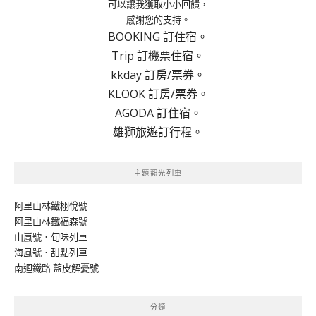
可以讓我獲取小小回饋，
感謝您的支持。
BOOKING 訂住宿。
Trip 訂機票住宿。
kkday 訂房/票券。
KLOOK 訂房/票券。
AGODA 訂住宿。
雄獅旅遊訂行程。
主題觀光列車
阿里山林鐵栩悅號
阿里山林鐵福森號
山嵐號．旬味列車
海風號．甜點列車
南迴鐵路 藍皮解憂號
分類