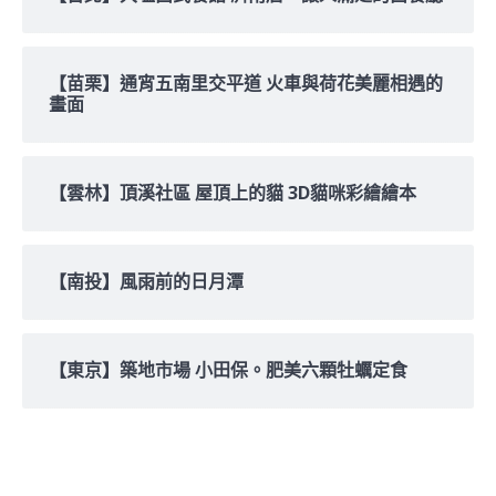
【苗栗】通宵五南里交平道 火車與荷花美麗相遇的
畫面
【雲林】頂溪社區 屋頂上的貓 3D貓咪彩繪繪本
【南投】風雨前的日月潭
【東京】築地市場 小田保。肥美六顆牡蠣定食