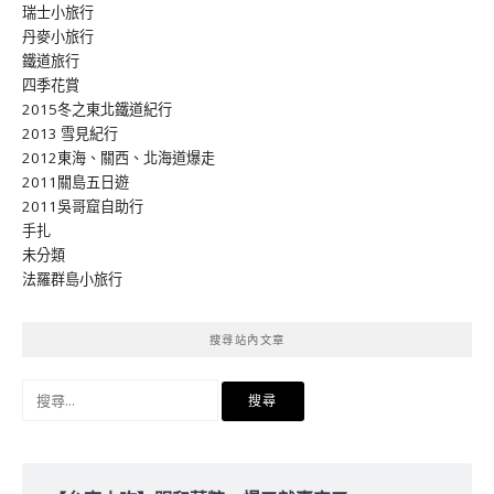
瑞士小旅行
丹麥小旅行
鐵道旅行
四季花賞
2015冬之東北鐵道紀行
2013 雪見紀行
2012東海、關西、北海道爆走
2011關島五日遊
2011吳哥窟自助行
手扎
未分類
法羅群島小旅行
搜尋站內文章
搜
尋
關
鍵
字: