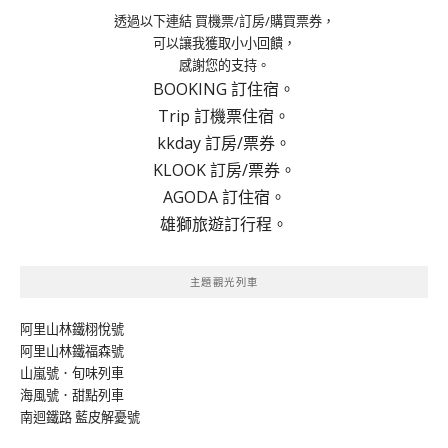
透過以下連結 買機票/訂房/購買票券，
可以讓我獲取小小回饋，
感謝您的支持。
BOOKING 訂住宿。
Trip 訂機票住宿。
kkday 訂房/票券。
KLOOK 訂房/票券。
AGODA 訂住宿。
雄獅旅遊訂行程。
主題觀光列車
阿里山林鐵栩悅號
阿里山林鐵福森號
山嵐號．旬味列車
海風號．甜點列車
南迴鐵路 藍皮解憂號