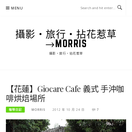
Skip
MENU
to
content
攝影‧旅行‧拈花惹草
→MORRIS
攝影‧旅行‧拈花惹草
【花蓮】Giocare Cafe 義式 手沖咖
啡烘焙場所
咖啡日記
MORRIS
2012 年 10 月 24 日
7