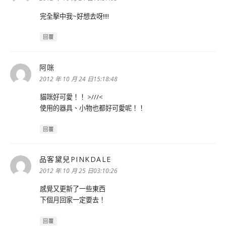
完全擊中我~好想去呀!!!!
回覆
阿咪
表
示:
2012 年 10 月 24 日15:18:48
貓咪好可愛！！ >///<
使用的器具、小物也都好可愛呢！！
回覆
品客黛兒PINKDALE
表
示:
2012 年 10 月 25 日03:10:26
感覺又更新了一些東西
下個月回家一定要去！
回覆