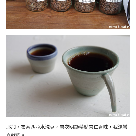
耶加，衣索匹亞水洗豆，層次明顯帶點杏仁香味，我還蠻
喜歡的。