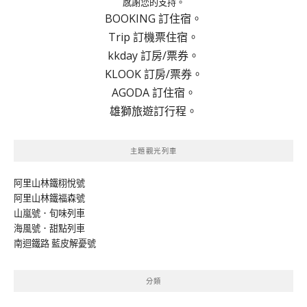
感謝您的支持。
BOOKING 訂住宿。
Trip 訂機票住宿。
kkday 訂房/票券。
KLOOK 訂房/票券。
AGODA 訂住宿。
雄獅旅遊訂行程。
主題觀光列車
阿里山林鐵栩悅號
阿里山林鐵福森號
山嵐號．旬味列車
海風號．甜點列車
南迴鐵路 藍皮解憂號
分類