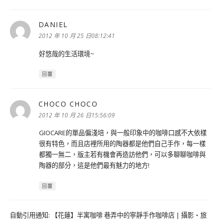
DANIEL
表
示:
2012 年 10 月 25 日08:12:41
好悠哉的生活環境~
回覆
CHOCO CHOCO
表
示:
2012 年 10 月 26 日15:56:09
GIOCARE的單品偏淺培，與一般印象中的咖啡口感不大依樣
很有特色，而且店裡所用的陶器都是他們自己手作，每一樣
都獨一無二，版主若有機會再造訪他們，可以多聊聊咖啡與
陶器的部分，這是他們最有魅力的地方!
回覆
自動引用通知:
【花蓮】半寓咖啡 巷弄中的寧靜手作咖啡店 | 攝影‧旅