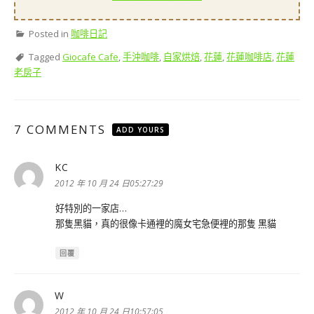
Posted in
咖啡日記
Tagged
Giocafe Cafe
,
手沖咖啡
,
自家烘焙
,
花蓮
,
花蓮咖啡店
,
花蓮
老房子
7 COMMENTS
ADD YOURS
KC
表
示:
2012 年 10 月 24 日05:27:29
好特別的一家店…
那隻黑貓，真的很像卡通裡的魔女宅急便裡的那隻 黑貓
回覆
W
表
示:
2012 年 10 月 24 日10:57:05