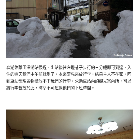
森湖休離田澤湖站很近，出站後往左邊巷子步行約三分鐘即可到達，入
住的這天我們中午前就到了，本來要先來放行李，結果主人不在家，回
到車站發現置物櫃放不下我們的行李，求助車站內的觀光案內所，可以
將行李暫放於此，時間不可超過他們的下班時間。