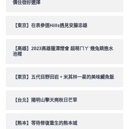
價住宿好選擇
【東京】在表參道Hills遇見安藤忠雄
【高雄】2023高雄蓮潭燈會 超萌ㄇㄚˊ幾兔跳進水
池裡
【東京】五代目野田岩。米其林一星的美味鰻魚飯
【台北】陽明山擎天崗秋日芒草
【熊本】等待修復重生的熊本城