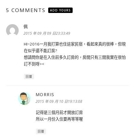
5 COMMENTS
ADD YOURS
佩
表
示:
2015 年 09 月 09 日23:33:49
HI~2016一月我打算也住這家民宿，看起來真的很棒，但現
在似乎還不能訂房?
想請問你是在入住前多久訂房的，房間只有三間我實在很怕
訂不到呀><
回覆
MORRIS
表
示:
2015 年 09 月 10 日19:13:08
記得是三個月前才開放訂房
所以一月份入住要再等等喔
回覆