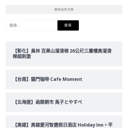
搜尋站內文章
搜
尋
關
鍵
字:
【彰化】員林 百果山溜滑梯 26公尺三層樓高溜滑
梯超刺激
【台南】貓門咖啡 Cafe Moment
【北海道】函館朝市 馬子とやすべ
【高雄】高雄愛河智選假日酒店 Holiday Inn。平