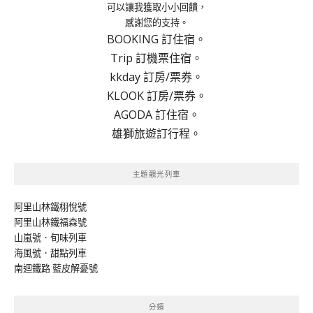
可以讓我獲取小小回饋，
感謝您的支持。
BOOKING 訂住宿。
Trip 訂機票住宿。
kkday 訂房/票券。
KLOOK 訂房/票券。
AGODA 訂住宿。
雄獅旅遊訂行程。
主題觀光列車
阿里山林鐵栩悅號
阿里山林鐵福森號
山嵐號．旬味列車
海風號．甜點列車
南迴鐵路 藍皮解憂號
分類