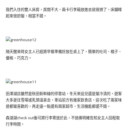
我們入住的雙人床房，房間不大，兩卡行李箱放進去就很擠了，床舖睡
起來很舒服，相當不錯。
隔天醒來時女主人已經將早餐準備好放在桌上了，簡單的吐司、橘子、
優格、巧克力。
田澤湖店雖然是秋田新幹線的停靠站，冬天來這兒還是蠻冷清的，遊客
大多是往雪場或乳頭溫泉去，車站前方有幾家飲食店，這次吃了兩家味
道都蠻喜歡的，再走遠一點還有兩家超市，生活機能都還不錯。
森湖湖check out後可將行李寄放於此，不過需明確告知女主人回程取
行李時間。