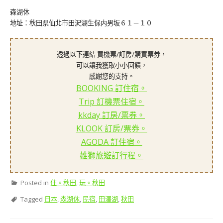
森湖休
地址：秋田県仙北市田沢湖生保内男坂６１－１０
透過以下連結 買機票/訂房/購買票券，
可以讓我獲取小小回饋，
感謝您的支持。
BOOKING 訂住宿。
Trip 訂機票住宿。
kkday 訂房/票券。
KLOOK 訂房/票券。
AGODA 訂住宿。
雄獅旅遊訂行程。
Posted in
住。秋田
,
玩。秋田
Tagged
日本
,
森湖休
,
民宿
,
田澤湖
,
秋田