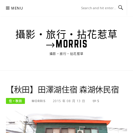
Skip
MENU
to
content
攝影‧旅行‧拈花惹草
→MORRIS
攝影‧旅行‧拈花惹草
【秋田】田澤湖住宿 森湖休民宿
住。秋田
MORRIS
2015 年 08 月 13 日
5