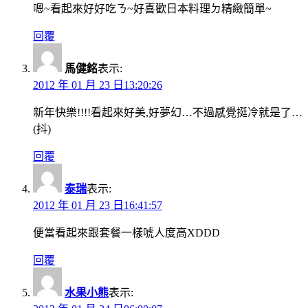
嗯~看起來好好吃ㄋ~好喜歡日本料理ㄉ精緻簡單~
回覆
馬健銘
表示:
2012 年 01 月 23 日13:20:26
新年快樂!!!!看起來好美,好夢幻…不過感覺挺冷就是了…
(抖)
回覆
泰瑞
表示:
2012 年 01 月 23 日16:41:57
便當看起來跟套餐一樣唬人度高XDDD
回覆
水果小熊
表示: