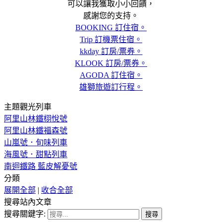
可以讓我獲取小小回饋，
感謝您的支持。
BOOKING 訂住宿。
Trip 訂機票住宿。
kkday 訂房/票券。
KLOOK 訂房/票券。
AGODA 訂住宿。
雄獅旅遊訂行程。
主題觀光列車
阿里山林鐵栩悅號
阿里山林鐵福森號
山嵐號．旬味列車
海風號．甜點列車
南迴鐵路 藍皮解憂號
分類
展開全部
|
收合全部
搜尋站內文章
搜尋關鍵字: