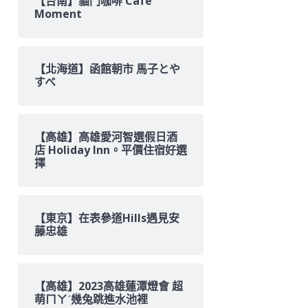
【台南】貓門咖啡 Cafe
Moment
【北海道】函館朝市 馬子とや
すべ
【高雄】高雄愛河智選假日酒
店 Holiday Inn。平價住宿好選
擇
【東京】在表參道Hills遇見安
藤忠雄
【高雄】2023高雄蓮潭燈會 超
萌ㄇㄚˊ幾兔跳進水池裡