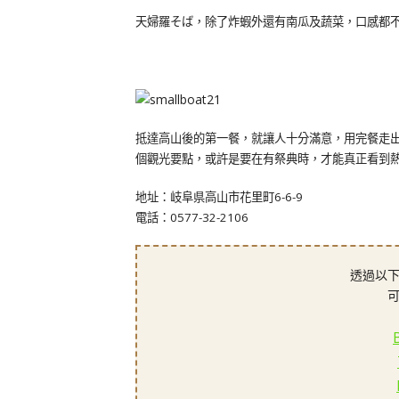
天婦羅そば，除了炸蝦外還有南瓜及蔬菜，口感都
抵達高山後的第一餐，就讓人十分滿意，用完餐走
個觀光要點，或許是要在有祭典時，才能真正看到
地址：岐阜県高山市花里町6-6-9
電話：0577-32-2106
透過以下