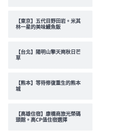
【東京】五代目野田岩。米其
林一星的美味鰻魚飯
【台北】陽明山擎天崗秋日芒
草
【熊本】等待修復重生的熊本
城
【高雄住宿】康橋商旅光榮碼
頭館。高CP值住宿選擇