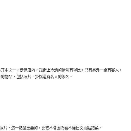
是其中之一，走進店內，跟街上冷清的情況有得比，只有另外一桌有客人，
多的物品，包括照片、掛旗還有名人的簽名。
附照片，這一點蠻重要的，比較不會因為看不懂日文而點錯菜。