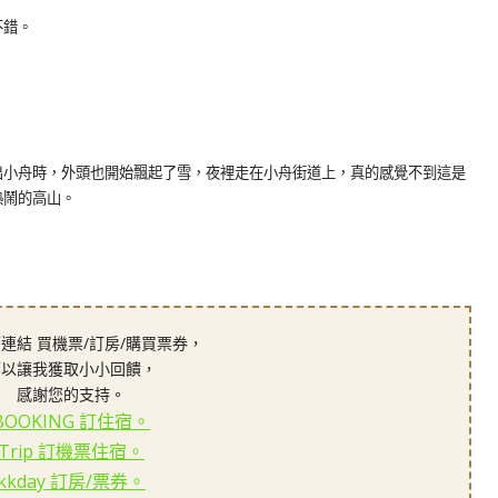
不錯。
出小舟時，外頭也開始飄起了雪，夜裡走在小舟街道上，真的感覺不到這是
熱鬧的高山。
連結 買機票/訂房/購買票券，
可以讓我獲取小小回饋，
感謝您的支持。
BOOKING 訂住宿。
Trip 訂機票住宿。
kkday 訂房/票券。