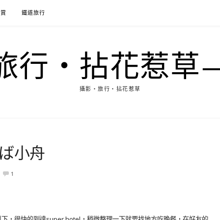
花賞
鐵道旅行
行‧拈花惹草→M
攝影‧旅行‧拈花惹草
そば小舟
1
很快的到達super hotel，稍微整理一下就要找地方吃晚餐，在好友的