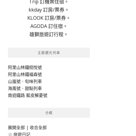
Trip 訂機票住宿。
kkday 訂房/票券。
KLOOK 訂房/票券。
AGODA 訂住宿。
雄獅旅遊訂行程。
主題觀光列車
阿里山林鐵栩悅號
阿里山林鐵福森號
山嵐號．旬味列車
海風號．甜點列車
南迴鐵路 藍皮解憂號
分類
展開全部
|
收合全部
旅遊日記