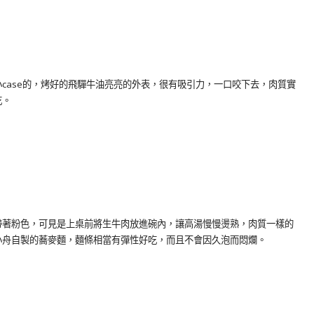
case的，烤好的飛驒牛油亮亮的外表，很有吸引力，一口咬下去，肉質實
吃。
帶著粉色，可見是上桌前將生牛肉放進碗內，讓高湯慢慢燙熟，肉質一樣的
小舟自製的蕎麥麵，麵條相當有彈性好吃，而且不會因久泡而悶爛。