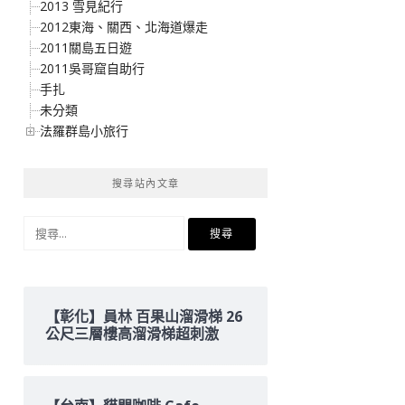
2013 雪見紀行
2012東海、關西、北海道爆走
2011關島五日遊
2011吳哥窟自助行
手扎
未分類
法羅群島小旅行
搜尋站內文章
搜
尋
關
鍵
字:
【彰化】員林 百果山溜滑梯 26
公尺三層樓高溜滑梯超刺激