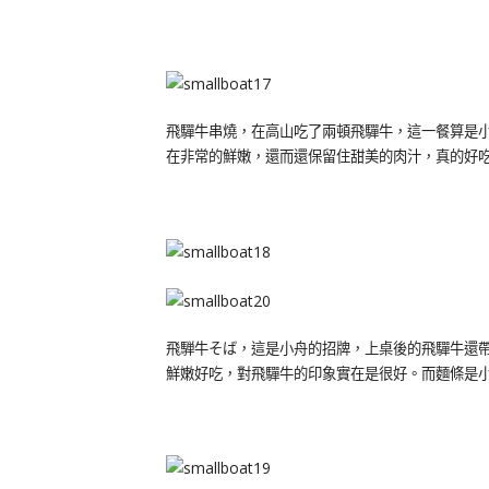
飛驒牛串燒，在高山吃了兩頓飛驒牛，這一餐算是小
在非常的鮮嫩，還而還保留住甜美的肉汁，真的好
飛騨牛そば，這是小舟的招牌，上桌後的飛驒牛還
鮮嫩好吃，對飛驒牛的印象實在是很好。而麵條是