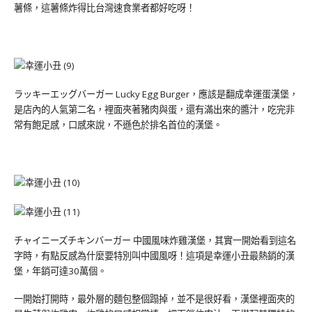
薯條，這薯條炸得比台灣速食業者都好吃呀！
ラッキーエッグバーガー Lucky Egg Burger，應該是翻成幸運蛋漢堡，
是店內的人氣第二名，裡面夾著豬肉與蛋，還有滿出來的醬汁，吃完非
常有飽足感，口感來說，不遜色於排名首位的漢堡。
チャイニーズチキンバーガー 中國風味炸雞漢堡，其實一開始看到這名
字時，有點反感為什麼要特別叫中國風呀！這項是幸運小丑最熱銷的漢
堡，年銷可達30萬個。
一開始打開時，最外層的麵包整個蹋掉，並不是很好看，漢堡裡面夾的