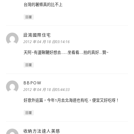
台灣的薯條真的比不上
回覆
詮鴻國際住宅
表
示:
2012 年 04 月 18 日03:14:16
天阿~有盪鞦韆好想去……坐看看….拍的真好…贊~
回覆
BBPOW
表
示:
2012 年 04 月 18 日05:44:33
好意外這篇，今年1月去北海道也有吃，便宜又好吃呀！
回覆
收納方法達人美慈
表