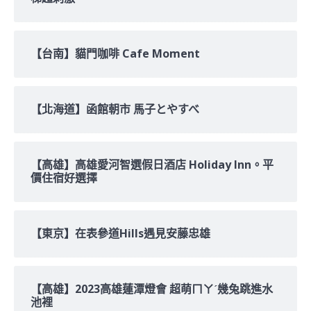
【台南】貓門咖啡 Cafe Moment
【北海道】函館朝市 馬子とやすべ
【高雄】高雄愛河智選假日酒店 Holiday Inn。平
價住宿好選擇
【東京】在表參道Hills遇見安藤忠雄
【高雄】2023高雄蓮潭燈會 超萌ㄇㄚˊ幾兔跳進水
池裡