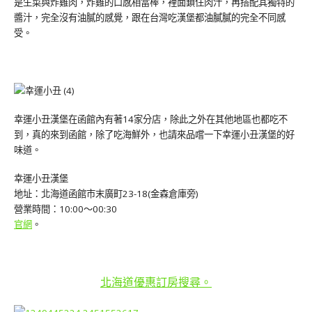
是生菜與炸雞肉，炸雞的口感相當棒，裡面鎖住肉汁，再搭配其獨特的
醬汁，完全沒有油膩的感覺，跟在台灣吃漢堡都油膩膩的完全不同感
受。
幸運小丑漢堡在函館內有著14家分店，除此之外在其他地區也都吃不
到，真的來到函館，除了吃海鮮外，也請來品嚐一下幸運小丑漢堡的好
味道。
幸運小丑漢堡
地址：北海道函館市末廣町23-18(金森倉庫旁)
營業時間：10:00～00:30
官網
。
北海道優惠訂房搜尋。