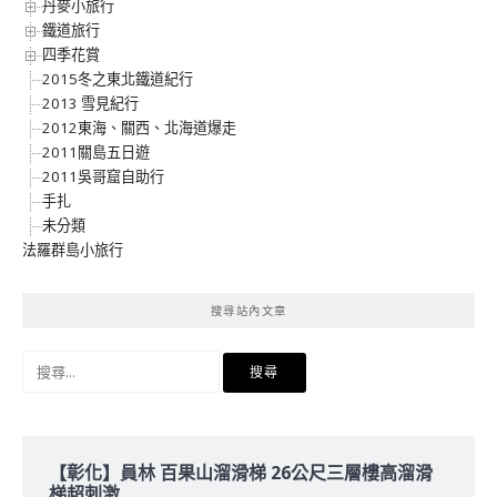
丹麥小旅行
鐵道旅行
四季花賞
2015冬之東北鐵道紀行
2013 雪見紀行
2012東海、關西、北海道爆走
2011關島五日遊
2011吳哥窟自助行
手扎
未分類
法羅群島小旅行
搜尋站內文章
搜
尋
關
鍵
字:
【彰化】員林 百果山溜滑梯 26公尺三層樓高溜滑
梯超刺激