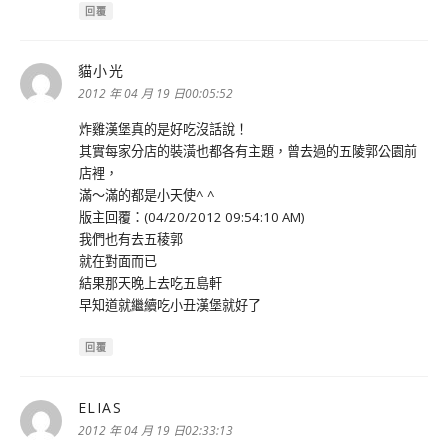
回覆
貓小光
表
示:
2012 年 04 月 19 日00:05:52
炸雞漢堡真的是好吃沒話說！
其實每家分店的裝潢也都各有主題，曾去過的五陵郭公園前
店裡，
滿～滿的都是小天使^ ^
版主回覆：(04/20/2012 09:54:10 AM)
我們也有去五稜郭
就在對面而已
結果那天晚上去吃五島軒
早知道就繼續吃小丑漢堡就好了
回覆
ELIAS
表
示:
2012 年 04 月 19 日02:33:13