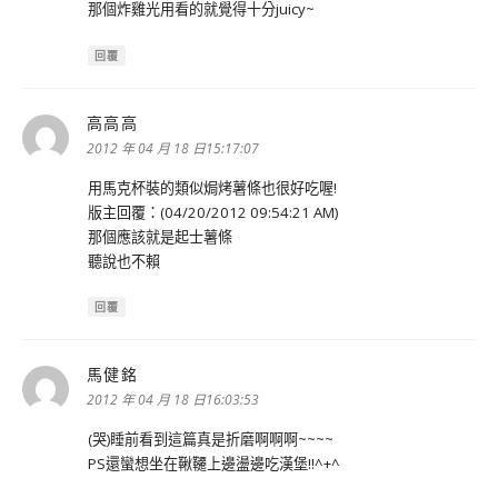
那個炸雞光用看的就覺得十分juicy~
回覆
高高高
表
示:
2012 年 04 月 18 日15:17:07
用馬克杯裝的類似焗烤薯條也很好吃喔!
版主回覆：(04/20/2012 09:54:21 AM)
那個應該就是起士薯條
聽說也不賴
回覆
馬健銘
表
示:
2012 年 04 月 18 日16:03:53
(哭)睡前看到這篇真是折磨啊啊啊~~~~
PS還蠻想坐在鞦韆上邊盪邊吃漢堡!!^+^