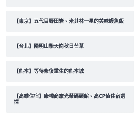
【東京】五代目野田岩。米其林一星的美味鰻魚飯
【台北】陽明山擎天崗秋日芒草
【熊本】等待修復重生的熊本城
【高雄住宿】康橋商旅光榮碼頭館。高CP值住宿選
擇