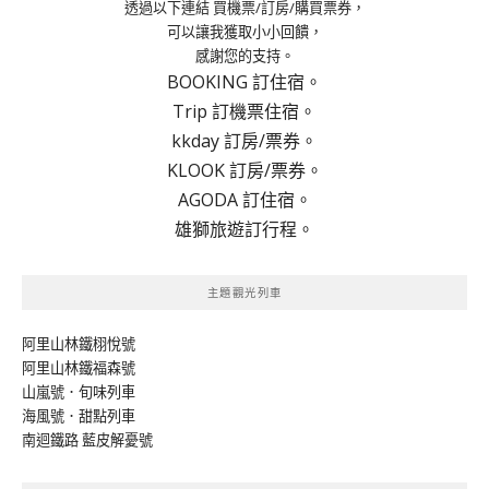
透過以下連結 買機票/訂房/購買票券，
可以讓我獲取小小回饋，
感謝您的支持。
BOOKING 訂住宿。
Trip 訂機票住宿。
kkday 訂房/票券。
KLOOK 訂房/票券。
AGODA 訂住宿。
雄獅旅遊訂行程。
主題觀光列車
阿里山林鐵栩悅號
阿里山林鐵福森號
山嵐號．旬味列車
海風號．甜點列車
南迴鐵路 藍皮解憂號