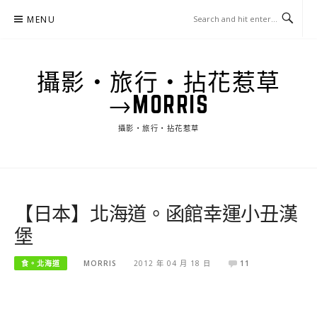
Skip
MENU
to
content
攝影‧旅行‧拈花惹草
→MORRIS
攝影‧旅行‧拈花惹草
【日本】北海道。函館幸運小丑漢
堡
食。北海道
MORRIS
2012 年 04 月 18 日
11