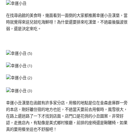
在找尋函館的美食時，幾面看到一面倒的大家都推薦幸運小丑漢堡，當
時就覺得來這兒就吃海鮮呀！為什麼還要排來吃漢堡，不過最後腦波很
弱，還是決定來吃。
幸運小丑漢堡在函館有許多家分店，用餐的地點是位在金森倉庫群一旁
的本店，剛好離住宿的地方也近，不過當天要前去用餐時，風雪很大，
在路上還迷路了一下才找到店面。店門口是花俏的小丑圖案，非常好
認，走進店內，有點像是美式鄉村餐廳，前排的座椅還是鞦韆椅，如果
真的要用餐坐這也不舒服吧！