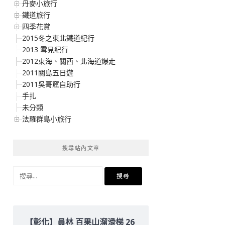
丹麥小旅行
鐵道旅行
四季花賞
2015冬之東北鐵道紀行
2013 雪見紀行
2012東海、關西、北海道爆走
2011關島五日遊
2011吳哥窟自助行
手扎
未分類
法羅群島小旅行
搜尋站內文章
搜
尋
關
鍵
字:
【彰化】員林 百果山溜滑梯 26