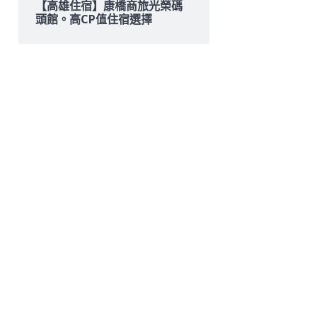
【高雄住宿】康橋商旅光榮碼
頭館。高CP值住宿選擇