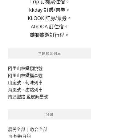
Trip 訂機票住宿。
kkday 訂房/票券。
KLOOK 訂房/票券。
AGODA 訂住宿。
雄獅旅遊訂行程。
主題觀光列車
阿里山林鐵栩悅號
阿里山林鐵福森號
山嵐號．旬味列車
海風號．甜點列車
南迴鐵路 藍皮解憂號
分類
展開全部
|
收合全部
旅遊日記