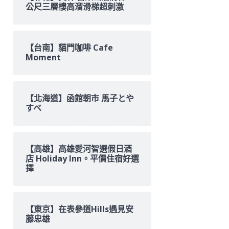
公尺三層樓高溜滑梯超刺激
【台南】貓門咖啡 Cafe
Moment
【北海道】函館朝市 馬子とや
すべ
【高雄】高雄愛河智選假日酒
店 Holiday Inn。平價住宿好選
擇
【東京】在表參道Hills遇見安
藤忠雄