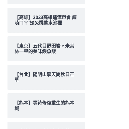
【高雄】2023高雄蓮潭燈會 超
萌ㄇㄚˊ幾兔跳進水池裡
【東京】五代目野田岩。米其
林一星的美味鰻魚飯
【台北】陽明山擎天崗秋日芒
草
【熊本】等待修復重生的熊本
城