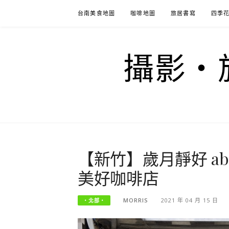
Skip
台南美食地圖
咖啡地圖
旅居書寫
四季
to
content
攝影‧旅
【新竹】歲月靜好 abra
美好咖啡店
MORRIS
2021 年 04 月 15 日
‧北部‧