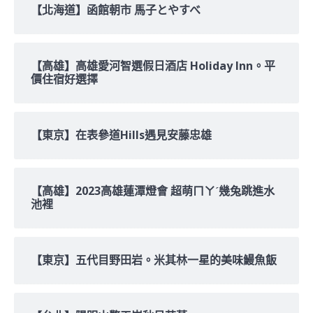
【北海道】函館朝市 馬子とやすべ
【高雄】高雄愛河智選假日酒店 Holiday Inn。平
價住宿好選擇
【東京】在表參道Hills遇見安藤忠雄
【高雄】2023高雄蓮潭燈會 超萌ㄇㄚˊ幾兔跳進水
池裡
【東京】五代目野田岩。米其林一星的美味鰻魚飯