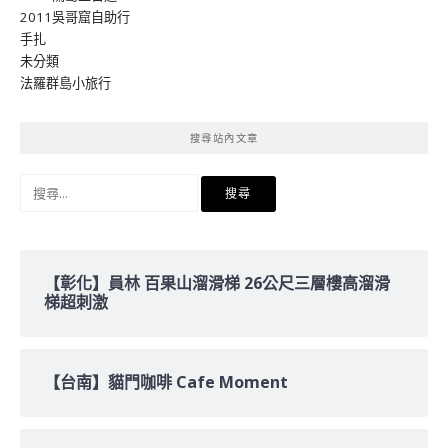
2011吳哥窟自助行
手扎
未分類
法羅群島小旅行
搜尋站內文章
搜
尋
關
鍵
字:
【彰化】員林 百果山溜滑梯 26公尺三層樓高溜滑
梯超刺激
【台南】貓門咖啡 Cafe Moment