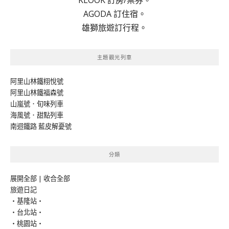
AGODA 訂住宿。
雄獅旅遊訂行程。
主題觀光列車
阿里山林鐵栩悅號
阿里山林鐵福森號
山嵐號．旬味列車
海風號．甜點列車
南迴鐵路 藍皮解憂號
分類
展開全部
|
收合全部
旅遊日記
‧基隆站‧
‧台北站‧
‧桃園站‧