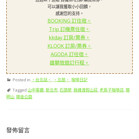
可以讓我獲取小小回饋，
感謝您的支持。
BOOKING 訂住宿。
Trip 訂機票住宿。
kkday 訂房/票券。
KLOOK 訂房/票券。
AGODA 訂住宿。
雄獅旅遊訂行程。
Posted in
‧台北站‧
,
‧北部‧
,
咖啡日記
Tagged
山中客廳
,
新北市
,
石頭屋
,
綠峰渡假山莊
,
老房子咖啡店
,
陽
明山
,
陽金公路
發佈留言