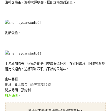
洛神話梅茶，洛神味道明顯，搭配話梅酸甜清爽。
乳酪蛋糕。
手沖耶加雪夫，很意外的是用雙層保溫杯裝，在這個環境用個陶杯應該
是比較適合。這杯耶加表現出不錯的果酸味。
山中客廳
地址：新北市金山區三重橋17號
開放時間：預約制
FB粉絲團
。
透過以下連結 買機票/訂房/購買票券，