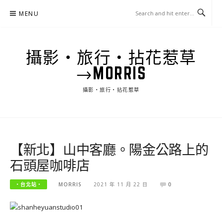
Skip
MENU
to
content
攝影‧旅行‧拈花惹草
→MORRIS
攝影‧旅行‧拈花惹草
【新北】山中客廳。陽金公路上的
石頭屋咖啡店
‧台北站‧
MORRIS
2021 年 11 月 22 日
0