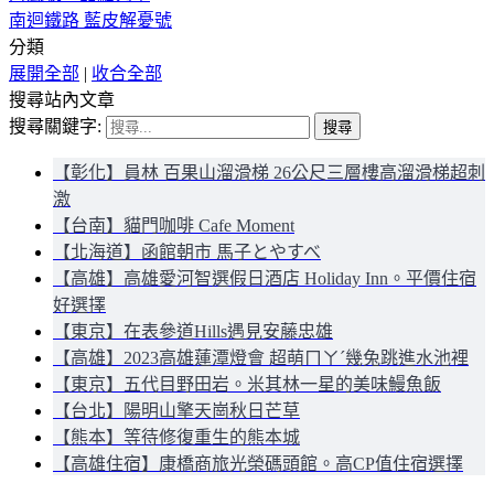
南迴鐵路 藍皮解憂號
分類
展開全部
|
收合全部
搜尋站內文章
搜尋關鍵字:
【彰化】員林 百果山溜滑梯 26公尺三層樓高溜滑梯超刺
激
【台南】貓門咖啡 Cafe Moment
【北海道】函館朝市 馬子とやすべ
【高雄】高雄愛河智選假日酒店 Holiday Inn。平價住宿
好選擇
【東京】在表參道Hills遇見安藤忠雄
【高雄】2023高雄蓮潭燈會 超萌ㄇㄚˊ幾兔跳進水池裡
【東京】五代目野田岩。米其林一星的美味鰻魚飯
【台北】陽明山擎天崗秋日芒草
【熊本】等待修復重生的熊本城
【高雄住宿】康橋商旅光榮碼頭館。高CP值住宿選擇