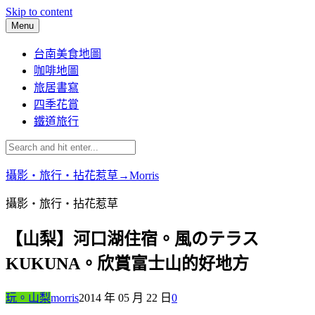
Skip to content
Menu
台南美食地圖
咖啡地圖
旅居書寫
四季花賞
鐵道旅行
攝影‧旅行‧拈花惹草→Morris
攝影‧旅行‧拈花惹草
【山梨】河口湖住宿。風のテラス
KUKUNA。欣賞富士山的好地方
玩。山梨
morris
2014 年 05 月 22 日
0