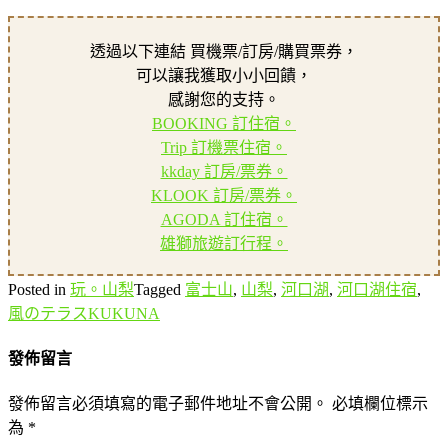
透過以下連結 買機票/訂房/購買票券，
可以讓我獲取小小回饋，
感謝您的支持。
BOOKING 訂住宿。
Trip 訂機票住宿。
kkday 訂房/票券。
KLOOK 訂房/票券。
AGODA 訂住宿。
雄獅旅遊訂行程。
Posted in
玩。山梨
Tagged
富士山
,
山梨
,
河口湖
,
河口湖住宿
,
風のテラスKUKUNA
發佈留言
發佈留言必須填寫的電子郵件地址不會公開。
必填欄位標示
為
*