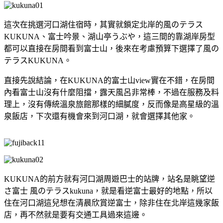
這次在挑選河口湖住宿時，其實就鎖定北岸的風のテラス
KUKUNA、富士吟景、湖山亭うぶや，這三間的靠湖岸房型
都可以直接在房間看到富士山，後來在考慮預算下選擇了風の
テラスKUKUNA。
直接先說結論，在KUKUNA的富士山view實在不錯，在房間
內看富士山沒有什麼阻擋，露天風呂非常棒，不過在服務及料
理上，沒有傳統溫泉旅館那樣的細膩度，反而像是高星級的溫
泉飯店，下次還有機會來到河口湖，就會選擇其他家。
KUKUNA的前方就有河口湖周遊巴士的站牌，站名是眺望逆
さ富士 風のテラスkukuna，就是看逆富士最好的地點，所以
住在河口湖這兒想在清晨欣賞逆富士，除非住在北岸這幾家飯
店，再不然就是要有交通工具過來這邊。