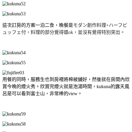
這次訂房的方案一泊二食，晚餐是
モダン創作料理+
ハーフビ
ュッフェ付，料理的部分覺得還ok，並沒有覺得特別突出。
用餐的同時，服務生也到房裡將棉被舖好，然後就在房間內欣
賞今晚的煙火秀。欣賞完煙火就是泡湯時間，kukuna的露天風
呂是可以看到富士山，非常棒的view。