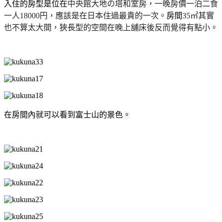
入住的房型是位在
中央館大地の塔和室房，一晚房價一泊二食
一人18000円，應該是在日本住過最貴的一次。
房間
35㎡其實
也不算太大間，狹長型的空間在晚上舖床後反而覺得有點小。
在房間內就可以看到富士山的景色。