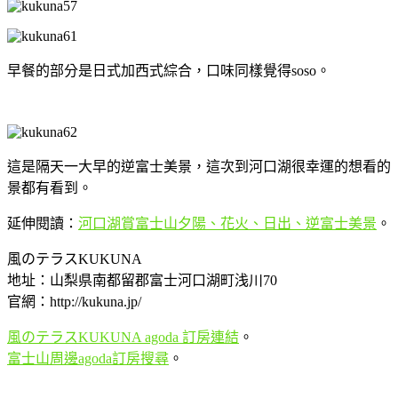
早餐的部分是日式加西式綜合，口味同樣覺得soso。
這是隔天一大早的逆富士美景，這次到河口湖很幸運的想看的
景都有看到。
延伸閱讀：
河口湖賞富士山夕陽、花火、日出、逆富士美景
。
風のテラスKUKUNA
地址：山梨県南都留郡富士河口湖町浅川70
官網：http://kukuna.jp/
風のテラスKUKUNA agoda 訂房連結
。
富士山周邊agoda訂房搜尋
。