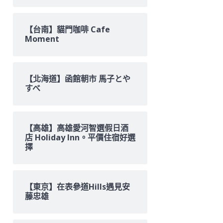
【台南】貓門咖啡 Cafe
Moment
【北海道】函館朝市 馬子とや
すべ
【高雄】高雄愛河智選假日酒
店 Holiday Inn。平價住宿好選
擇
【東京】在表參道Hills遇見安
藤忠雄