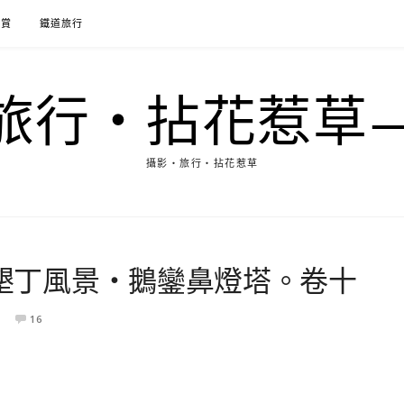
花賞
鐵道旅行
行‧拈花惹草→M
攝影‧旅行‧拈花惹草
‧墾丁風景‧鵝鑾鼻燈塔。卷十
16