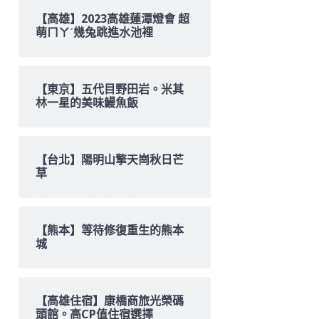
【高雄】2023高雄蓮潭燈會 超
萌ㄇㄚˊ幾兔跳進水池裡
【東京】五代目野田岩。米其
林一星的美味鰻魚飯
【台北】陽明山擎天崗秋日芒
草
【熊本】等待修復重生的熊本
城
【高雄住宿】康橋商旅光榮碼
頭館。高CP值住宿選擇