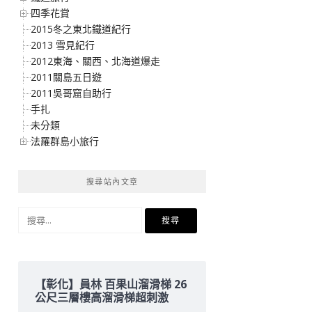
四季花賞
2015冬之東北鐵道紀行
2013 雪見紀行
2012東海、關西、北海道爆走
2011關島五日遊
2011吳哥窟自助行
手扎
未分類
法羅群島小旅行
搜尋站內文章
搜
尋
關
鍵
字:
【彰化】員林 百果山溜滑梯 26
公尺三層樓高溜滑梯超刺激