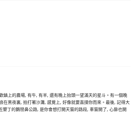
喜歡鎮上的農場, 有牛, 有羊, 還有晚上抬頭一望滿天的星斗。有一個晚
海浪在黑夜裏, 拍打著沙灘, 感覺上, 好像就要直撲你而來。最後, 記得大
墾丁的鵝巒鼻公路, 是你會想打開天窗的路段, 車窗開了, 心扉也開