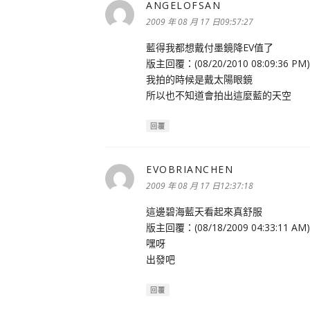
ANGELOFSAN
表
示:
2009 年 08 月 17 日09:57:27
藍得我都想戴付墨鏡降EV值了
版主回覆：(08/20/2010 08:09:36 PM)
我拍的時候是戴太陽眼鏡
所以也不知道會拍出這麼藍的天空
回覆
EVOBRIANCHEN
表
示:
2009 年 08 月 17 日12:37:18
這邊碧海藍天看起來真舒服
版主回覆：(08/18/2009 04:33:11 AM)
嘿呀
出發吧
回覆