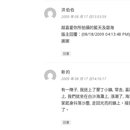
洪伯伯
表
示:
2009 年 08 月 17 日13:53:59
超喜愛你所拍攝的藍天及碧海
版主回覆：(08/18/2009 04:13:48 PM)
謝謝
回覆
新的
表
示:
2009 年 08 月 17 日14:16:17
有一陣子, 我迷上了墾丁小鎮, 常去, 
上, 我們就坐在白沙海灘上, 漲潮了, 
家起身抖落沙塵, 走回光亮的鎮上。接近
了。
回覆