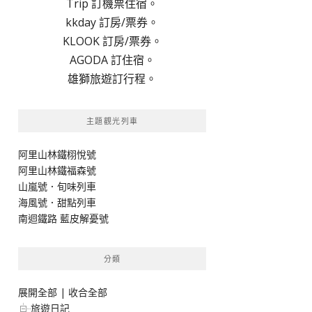
Trip 訂機票住宿。
kkday 訂房/票券。
KLOOK 訂房/票券。
AGODA 訂住宿。
雄獅旅遊訂行程。
主題觀光列車
阿里山林鐵栩悅號
阿里山林鐵福森號
山嵐號．旬味列車
海風號．甜點列車
南迴鐵路 藍皮解憂號
分類
展開全部
|
收合全部
旅遊日記