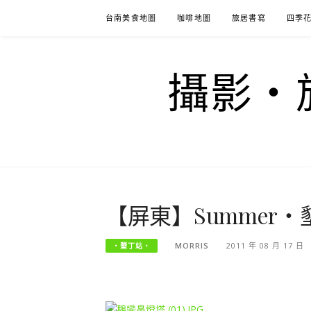
Skip
台南美食地圖
咖啡地圖
旅居書寫
四季
to
content
攝影‧旅
【屏東】Summer
MORRIS
2011 年 08 月 17 日
‧墾丁站‧