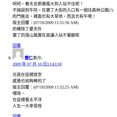
呵呵，春天去那邊風大到人站不住呢！
不過說到牛阿，在墾丁大街的入口有一個往森林公園(?)
的門進去，裡面也有大草地，而且也有牛唷！
版主回覆：(07/10/2009 11:51:56 AM)
的確除了夏天外
墾丁的落山風實在是讓人站不著腳呢
回覆
需仁
表示:
2009 年 07 月 10 日13:43:18
光是在這裡放空
感覺也就夠棒的了
版主回覆：(07/10/2009 11:52:25 AM)
嘿呀，
在這裡看太平洋
人生一大享受呀
回覆