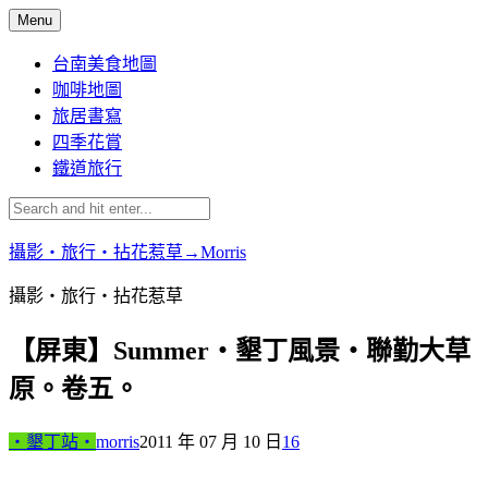
Skip
Menu
to
content
台南美食地圖
咖啡地圖
旅居書寫
四季花賞
鐵道旅行
攝影‧旅行‧拈花惹草→Morris
攝影‧旅行‧拈花惹草
【屏東】Summer‧墾丁風景‧聯勤大草
原。卷五。
‧墾丁站‧
morris
2011 年 07 月 10 日
16