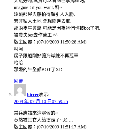
天氣好時,其實可以看到巴拿馬運河,
imagine ! if you want, 科~
遠眺那屋與船拍得頗引人入勝,
若非私人土地,會想闖進去耶,
那兩隻牛會醬,可能是因為牠們也被bot了吧,
被農夫bot去作苦工 ^^
版主回覆：(07/10/2009 11:50:28 AM)
呵呵
房子跟船剛好讓海岸線不再孤單
哈哈
那邊的牛全都BOT了XD
回覆
hiccer
表示:
2009 年 07 月 10 日07:59:25
當兵應該來這演習的~
竟然被其它人給搶走了~哭….
版主回覆：(07/10/2009 11:51:17 AM)