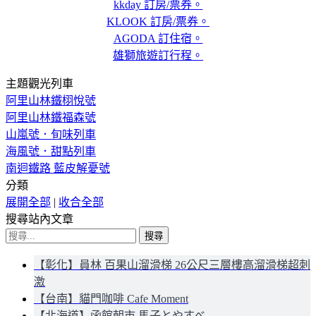
kkday 訂房/票券。
KLOOK 訂房/票券。
AGODA 訂住宿。
雄獅旅遊訂行程。
主題觀光列車
阿里山林鐵栩悅號
阿里山林鐵福森號
山嵐號．旬味列車
海風號．甜點列車
南迴鐵路 藍皮解憂號
分類
展開全部
|
收合全部
搜尋站內文章
搜
尋
【彰化】員林 百果山溜滑梯 26公尺三層樓高溜滑梯超刺
關
激
鍵
【台南】貓門咖啡 Cafe Moment
字:
【北海道】函館朝市 馬子とやすべ