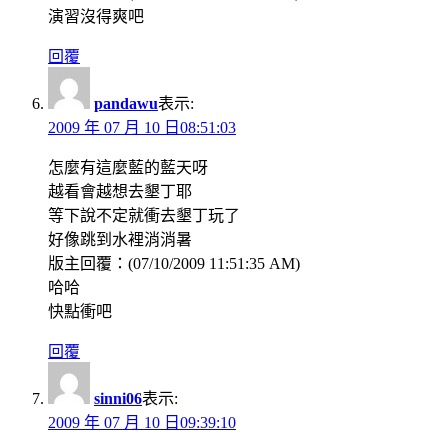
演習沒得爽吧
回覆
pandawu
表示:
2009 年 07 月 10 日08:51:03
怎麼有這麼藍的藍天呀
越看會越想去墾丁耶
等下說不定就衝去墾丁玩了
好像跳到水裡消消暑
版主回覆：(07/10/2009 11:51:35 AM)
哈哈
快點衝吧
回覆
sinni06
表示:
2009 年 07 月 10 日09:39:10