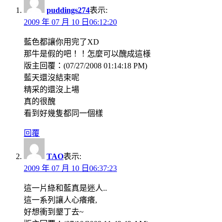
puddings274
表示:
2009 年 07 月 10 日06:12:20
藍色都讓你用完了XD
那牛是假的吧！！怎麼可以醜成這様
版主回覆：(07/27/2008 01:14:18 PM)
藍天還沒結束呢
精采的還沒上場
真的很醜
看到好幾隻都同一個樣
回覆
TAO
表示:
2009 年 07 月 10 日06:37:23
這一片綠和藍真是迷人..
這一系列讓人心癢癢,
好想衝到墾丁去~