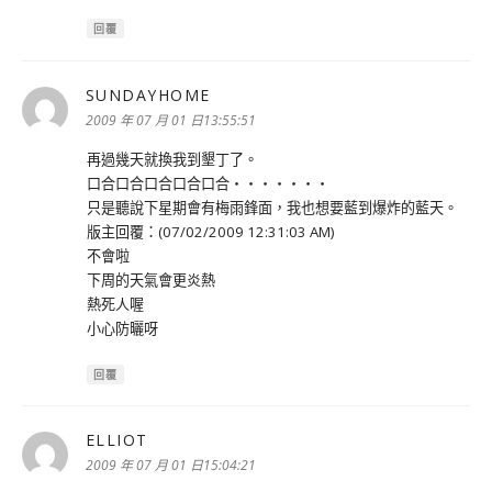
回覆
SUNDAYHOME
表
示:
2009 年 07 月 01 日13:55:51
再過幾天就換我到墾丁了。
口合口合口合口合口合‧‧‧‧‧‧‧
只是聽說下星期會有梅雨鋒面，我也想要藍到爆炸的藍天。
版主回覆：(07/02/2009 12:31:03 AM)
不會啦
下周的天氣會更炎熱
熱死人喔
小心防曬呀
回覆
ELLIOT
表
示:
2009 年 07 月 01 日15:04:21