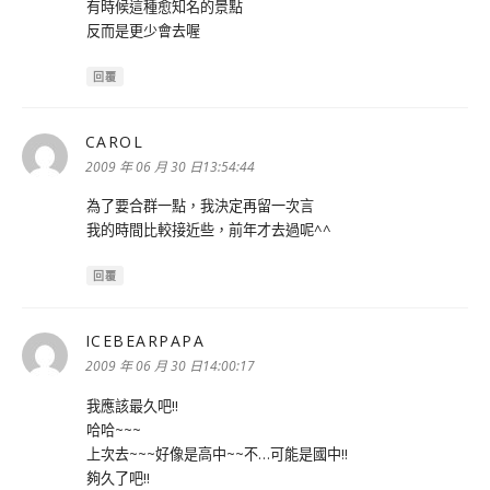
有時候這種愈知名的景點
反而是更少會去喔
回覆
CAROL
表
示:
2009 年 06 月 30 日13:54:44
為了要合群一點，我決定再留一次言
我的時間比較接近些，前年才去過呢^^
回覆
ICEBEARPAPA
表
示:
2009 年 06 月 30 日14:00:17
我應該最久吧!!
哈哈~~~
上次去~~~好像是高中~~不…可能是國中!!
夠久了吧!!