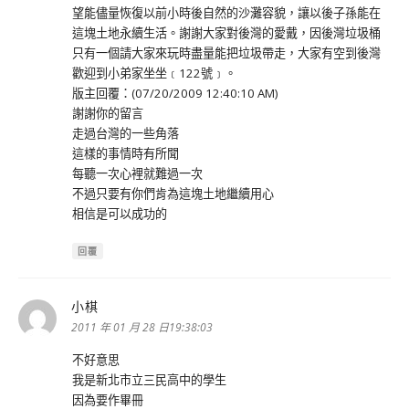
望能儘量恢復以前小時後自然的沙灘容貌，讓以後子孫能在
這塊土地永續生活。謝謝大家對後灣的愛戴，因後灣垃圾桶
只有一個請大家來玩時盡量能把垃圾帶走，大家有空到後灣
歡迎到小弟家坐坐﹝122號﹞。
版主回覆：(07/20/2009 12:40:10 AM)
謝謝你的留言
走過台灣的一些角落
這樣的事情時有所聞
每聽一次心裡就難過一次
不過只要有你們肯為這塊土地繼續用心
相信是可以成功的
回覆
小棋
表
示:
2011 年 01 月 28 日19:38:03
不好意思
我是新北市立三民高中的學生
因為要作畢冊