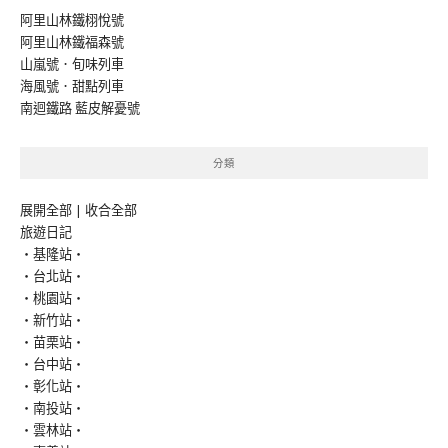
阿里山林鐵栩悅號
阿里山林鐵福森號
山嵐號．旬味列車
海風號．甜點列車
南迴鐵路 藍皮解憂號
分類
展開全部
|
收合全部
旅遊日記
‧基隆站‧
‧台北站‧
‧桃園站‧
‧新竹站‧
‧苗栗站‧
‧台中站‧
‧彰化站‧
‧南投站‧
‧雲林站‧