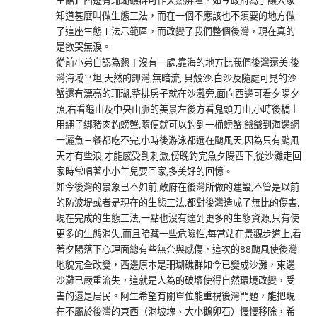
知道甚麼叫做生態工法，而在一個不應該也不須要的地方做
了這座生態工法示範區，而改變了我們整個後灣，現在真的
是欲哭無淚。
從前小弟自認為懇丁沒有一處,靠海的地方比我們後灣還美,後
灣海域平坦,天然的鉀灣,無暗流, 貝殼沙.白沙及隨處可見的沙
蟹還有漂亮的珊瑚,整排房子就在沙灘旁,面向西邊可看夕陽夕
照,右看龜山及中央山脈的美景左後方看鬼頭刀山,小時後橋上
用繩子綁豬肉釣螃蟹,隨便就可以釣到一桶螃蟹,爺爺到海邊網
一灑魚三餐都吃不完,小時後游泳都選在颱風天,因為只有颱風
天才有些浪,才能感受到刺激,傍晚釣完魚夕陽西下,從沙灘走回
家時常唱著小小羊兒要回家,多美好的回憶。
如今後灣的景象已不如前,政府在後灣所做的建設,不管是以前
的防波堤或者是現在的生態工法,都對後灣造成了無比的傷害,
現在完成的生態工法,一點也沒有達到更多的生態資源,只有使
更多的生態消失,而且暗藏一些危險性,每當站在景觀步道上,看
著夕陽落下心理面總有些無奈與感傷，這次的88颱風使後灣
地貌完全改變，西邊原本是珊瑚礁群如今已變成沙灘，東邊
沙灘已嚴重流失，這就是人為的破壞使得自然環境改變，受
害的還是居民。阿生希望有關單位能重視後灣問題，能把現
在不屬於後灣的東西（消坡塊、大小鵝卵石）慢慢移除，希