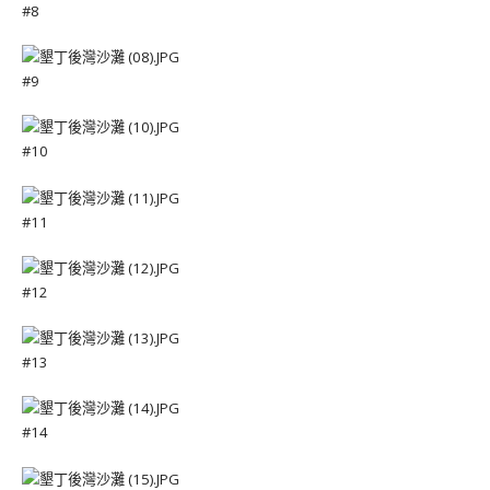
#8
#9
#10
#11
#12
#13
#14