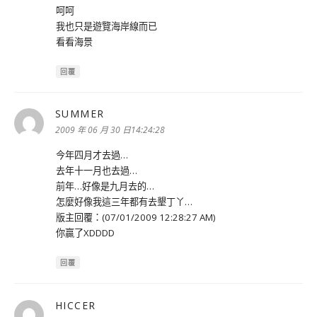
呵呵
我也只是遊覽海岸線而已
看看海景
回覆
SUMMER
表
示:
2009 年 06 月 30 日14:24:28
今年四月才去過…
去年十一月也去過…
前年…好像是九月去的…
怎麼好像我這三年都有去墾丁丫…
版主回覆：(07/01/2009 12:28:27 AM)
你贏了XDDDD
回覆
HICCER
表