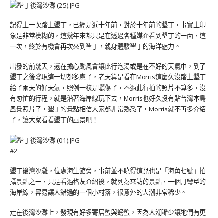
記得上一次踏上墾丁，已經是近十年前，對於十年前的墾丁，事實上印
象是非常模糊的，這幾年來都只是在透過各種媒介看到墾丁的一面，這
一次，終於有機會再次來到墾丁，親身體驗墾丁的海洋魅力。
出發的前幾天，還在擔心颱風會讓此行泡湯或是在不好的天氣中，到了
墾丁之後發現這一切都多慮了，老天算是看在Morris這麼久沒踏上墾丁
給了兩天的好天氣，照例一樣是曬傷了，不過此行拍的照片不算多，沒
有匆忙的行程，就是沿著海岸線玩下去，Morris也好久沒有貼台灣本島
風景照片了，墾丁的景點相信大家都非常熟悉了，Morris就不再多介紹
了，讓大家看看墾丁的風景吧！
#2
墾丁後灣沙灘，位處海生館旁，事前並不曉得這兒也是「海角七號」拍
攝景點之一，只是看過格友介紹後，就列為來訪的景點，一個月彎型的
海岸線，容易讓人錯過的一個小村落，很意外的人潮非常稀少。
走在後灣沙灘上，發現有好多寄居蟹與螃蟹，因為人潮稀少讓牠們有更