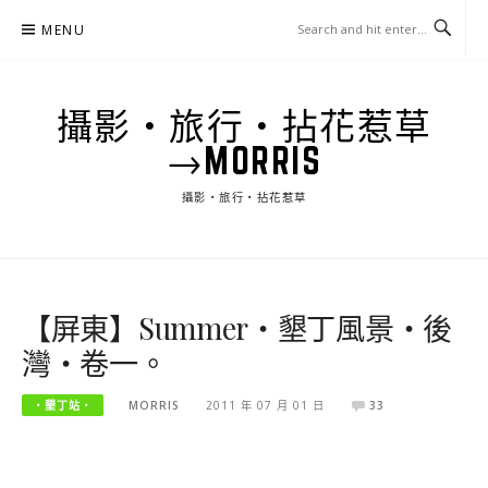
Skip
MENU
to
content
攝影‧旅行‧拈花惹草
→MORRIS
攝影‧旅行‧拈花惹草
【屏東】Summer‧墾丁風景‧後
灣‧卷一。
‧墾丁站‧
MORRIS
2011 年 07 月 01 日
33