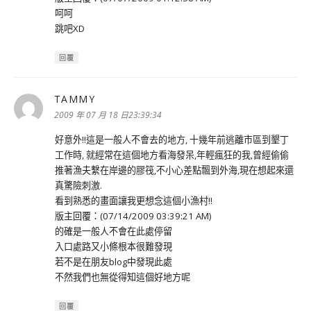
呵呵
跳吧XD
回覆
TAMMY
表
示:
2009 年 07 月 18 日23:39:34
好意外!!這是一般人不會去的地方, 十幾年前逃離市區到墾丁
工作時, 就經常在這個地方看海發呆,年輕瘋狂的我,曾經偷偷
推著漁夫繫在岸邊的膠筏,不小心差點飄到外海,現在想起來還
真驚險刺激.
看到熟悉的畫面讓我更想念這個小漁村!!
版主回覆：(07/14/2009 03:39:21 AM)
的確是一般人不會在此處停留
入口處路又小條根本很難發現
若不是在朋友blog中發現此處
不然我們也無從得知這個好地方呢
回覆