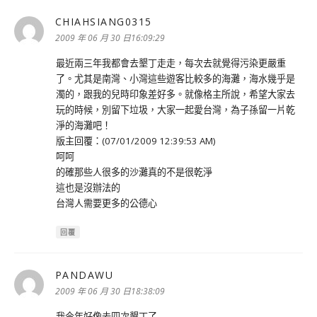
CHIAHSIANG0315
表
示:
2009 年 06 月 30 日16:09:29
最近兩三年我都會去墾丁走走，每次去就覺得污染更嚴重
了。尤其是南灣、小灣這些遊客比較多的海灘，海水幾乎是
濁的，跟我的兒時印象差好多。就像格主所說，希望大家去
玩的時候，別留下垃圾，大家一起愛台灣，為子孫留一片乾
淨的海灘吧！
版主回覆：(07/01/2009 12:39:53 AM)
呵呵
的確那些人很多的沙灘真的不是很乾淨
這也是沒辦法的
台灣人需要更多的公德心
回覆
PANDAWU
表
示:
2009 年 06 月 30 日18:38:09
我今年好像去四次墾丁了