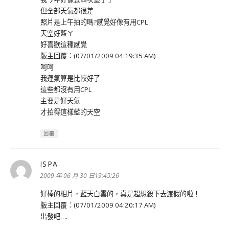
但全部天氣都很差
照片是上午拍的嗎?感覺好像有用CPL
天空好藍ㄚ
好喜歡這種感覺
版主回覆：(07/01/2009 04:19:35 AM)
呵呵
我運氣算是比較好了
這些都沒有用CPL
主要是好天氣
才拍得這樣藍的天空
回覆
ISPA
表
示:
2009 年 06 月 30 日19:45:26
好棒的相片，藍天白雲的，真是超想殺下去渡假的啦！
版主回覆：(07/01/2009 04:20:17 AM)
出發吧….