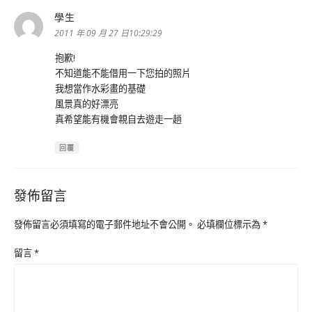
學生
表
示:
2011 年 09 月 27 日10:29:29
抱歉!
不知道能不能借用一下您拍的照片
我想當作水彩畫的基礎
風景真的好漂亮
真希望能有機會親自去遊走一趟
回覆
發佈留言
發佈留言必須填寫的電子郵件地址不會公開。
必填欄位標示為
*
留言
*