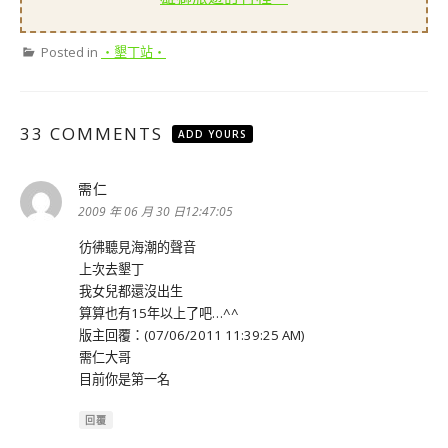
Posted in
‧墾丁站‧
33 COMMENTS
ADD YOURS
需仁
表
示:
2009 年 06 月 30 日12:47:05
彷彿聽見海潮的聲音
上次去墾丁
我女兒都還沒出生
算算也有15年以上了吧…^^
版主回覆：(07/06/2011 11:39:25 AM)
需仁大哥
目前你是第一名
回覆