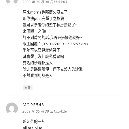
示:
2009 年 06 月 30 日15:53:03
原來morris也那麼久沒去了~
那你快post完墾丁之旅篇
就可以參考你的墾丁私房景點了~
來個墾丁之旅!
訂不到房間的話.我再來搭帳篷就好~
版主回覆：(07/01/2009 12:26:57 AM)
半年可以寫算就偷笑了
其實墾丁沒什麼私房景點
有名的沙灘都是人
除非是路邊隨便一停下去沒人的沙灘
不然看到的都是人
回覆
MORE543
表
示:
2009 年 06 月 30 日15:54:26
藍茫茫的一片
all are blue