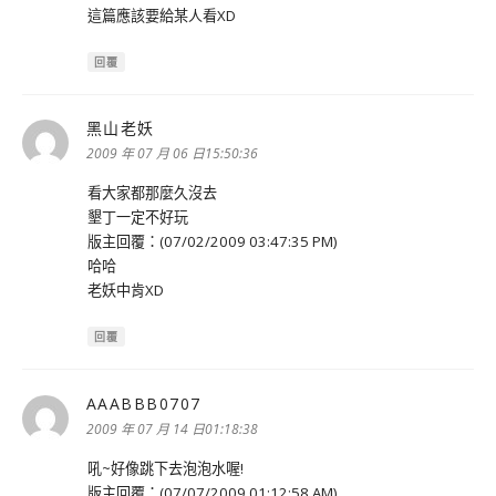
這篇應該要給某人看XD
回覆
黑山老妖
表
示:
2009 年 07 月 06 日15:50:36
看大家都那麼久沒去
墾丁一定不好玩
版主回覆：(07/02/2009 03:47:35 PM)
哈哈
老妖中肯XD
回覆
AAABBB0707
表
示:
2009 年 07 月 14 日01:18:38
吼~好像跳下去泡泡水喔!
版主回覆：(07/07/2009 01:12:58 AM)