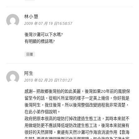
林小慧
表
示:
2009 年 07 月 19 日16:58:57
後灣沙灘可以下水嗎?
有明顯的標誌嗎?
回覆
阿生
表
示:
2010 年 02 月 20 日17:01:27
感謝─ 把故鄉後灣拍的如此美麗，後灣如果20年前的風貌保
留至今的話，從相片所呈現的樣子一定美上幾倍，你好我是
後灣阿生，我住後灣，所以後灣整個改變過程我非常清楚，
在此小弟作個說明。
政府把原本很高的堤防打掉改建造生態工法，其時本來就不
用做堤防更不應該降低堤防改建生態工法，後灣本來就擁有
很好的天然屏障，東邊有天然沙灘可作海浪消波作用【靠海
生館】西邊有珊瑚礁群可作天然屏障，如今政府為了讓大家