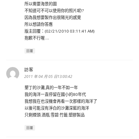
所以需要海景的圖
不知道可不可以使用你的照片呢!?
因為我想要製作出很陽光的感覺
所以想請你答應
版主回覆：(02/21/2010 03:11:41 AM)
抱歉不行喔….
回覆
訪客
表
示:
2011 年 04 月 05 日13:00:42
墾丁的沙灘,真的一年不如一年
我的海洋一直停留在國小的80年代
我想我在也沒機會再看一次那樣的海洋了
以後可能沒有淨白的沙灘深藍的海洋
只剩煙頭.酒瓶.雪碧.竹籤.塑膠製品
回覆