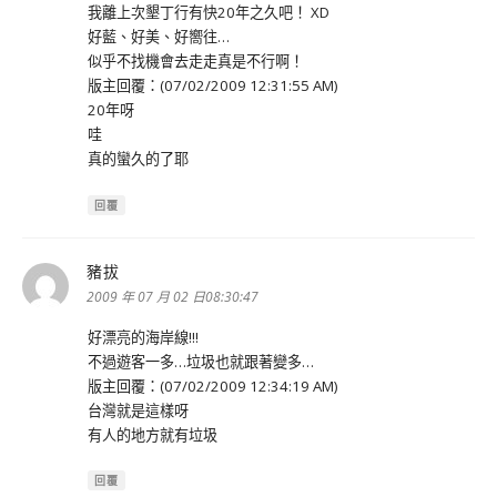
我離上次墾丁行有快20年之久吧！ XD
好藍、好美、好嚮往…
似乎不找機會去走走真是不行啊！
版主回覆：(07/02/2009 12:31:55 AM)
20年呀
哇
真的蠻久的了耶
回覆
豬拔
表
示:
2009 年 07 月 02 日08:30:47
好漂亮的海岸線!!!
不過遊客一多…垃圾也就跟著變多…
版主回覆：(07/02/2009 12:34:19 AM)
台灣就是這樣呀
有人的地方就有垃圾
回覆