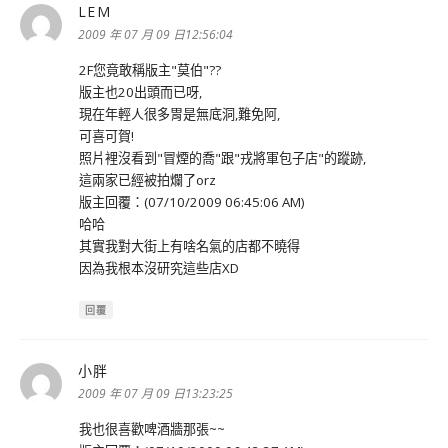
LEM
表
示:
2009 年 07 月 09 日12:56:04
2F您竟敢稱版主"莫伯"??
版主也20出頭而已呀,
現在年輕人很多胃是無底洞,難免阿,
可喜可賀!
照片裡沒看到"冒煙的喬"跟"戎將軍包子店"的蹤跡,
這兩家已經被拍爛了orz
版主回覆：(07/10/2009 06:45:06 AM)
哈哈
其實我對大街上有啥名氣的店都不曉得
因為我根本沒研究這些店XD
回覆
小胖
表
示:
2009 年 07 月 09 日13:23:25
我也很喜歡啤酒牆那張~~