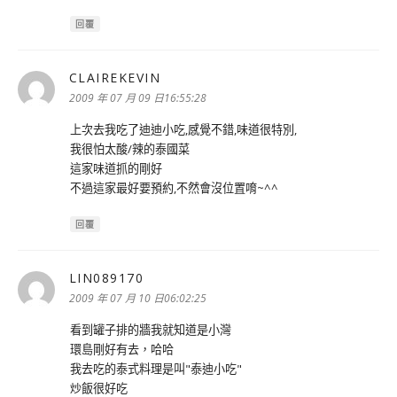
回覆
CLAIREKEVIN
表
示:
2009 年 07 月 09 日16:55:28
上次去我吃了迪迪小吃,感覺不錯,味道很特別,
我很怕太酸/辣的泰國菜
這家味道抓的剛好
不過這家最好要預約,不然會沒位置唷~^^
回覆
LIN089170
表
示:
2009 年 07 月 10 日06:02:25
看到罐子排的牆我就知道是小灣
環島剛好有去，哈哈
我去吃的泰式料理是叫"泰迪小吃"
炒飯很好吃