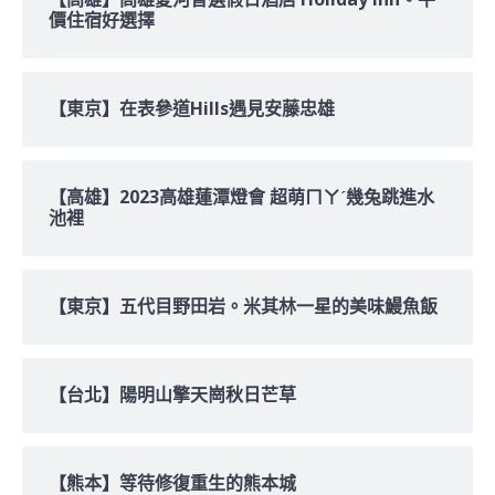
價住宿好選擇
【東京】在表參道Hills遇見安藤忠雄
【高雄】2023高雄蓮潭燈會 超萌ㄇㄚˊ幾兔跳進水
池裡
【東京】五代目野田岩。米其林一星的美味鰻魚飯
【台北】陽明山擎天崗秋日芒草
【熊本】等待修復重生的熊本城