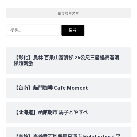
搜尋站內文章
搜
尋
關
鍵
字:
【彰化】員林 百果山溜滑梯 26公尺三層樓高溜滑
梯超刺激
【台南】貓門咖啡 Cafe Moment
【北海道】函館朝市 馬子とやすべ
【高雄】高雄愛河智選假日酒店 Holiday Inn。平