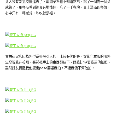
到人多有冷氣吹就進去了，翻開菜單也不知道點啥，點了一個肉一個菜
就夠了，用餐時看到後桌有對情侶，吃了一千多塊，桌上滿滿的餐盤，
心中只有一種感想，能吃就是福。
會拍這家店因為外型還蠻吸引人的，比較好笑的是，穿紫色衣服的服務
生發現我在拍照，突然把手上的東西都放下，跟我比YA要我幫他拍照，
雖然好友提醒我他擺出pose要讓我拍，不過我偏不幫他拍。