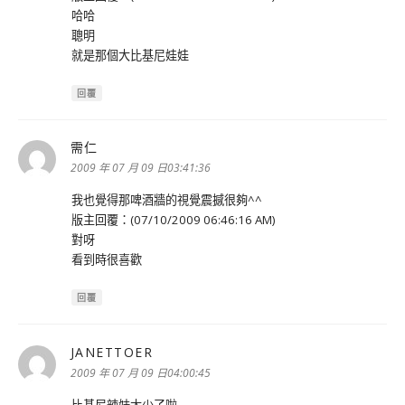
哈哈
聰明
就是那個大比基尼娃娃
回覆
需仁
表
示:
2009 年 07 月 09 日03:41:36
我也覺得那啤酒牆的視覺震撼很夠^^
版主回覆：(07/10/2009 06:46:16 AM)
對呀
看到時很喜歡
回覆
JANETTOER
表
示:
2009 年 07 月 09 日04:00:45
比基尼辣妹太少了啦