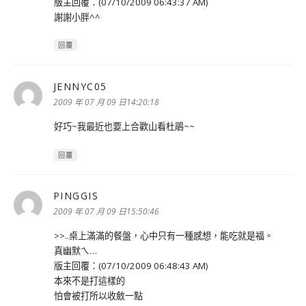
版主回覆：(07/10/2009 06:43:37 AM)
謝謝小胖^^
回覆
JENNYC05
表
示:
2009 年 07 月 09 日14:20:18
好巧~我最近也要上合歡山看杜鵑~~
回覆
PINGGIS
表
示:
2009 年 07 月 09 日15:50:46
>>..桌上滿滿的餐盤，心中只有一種感想，能吃就是福。
真幽默ㄟ…
版主回覆：(07/10/2009 06:48:43 AM)
本來不是打這樣的
怕會被打所以收斂一點