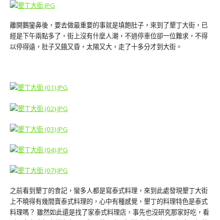
離開鵝鑾鼻後，要去做最重要的事就是填飽肚子，來到了墾丁大街，已
經是下午兩點多了，街上沒有什麼人潮，不過停車位卻一位難求，不得
以停得遠，肚子又餓又昏，太陽又大，走了十多分才到大街。
之前看到墾丁的食記，蠻多人都是寫泰式料理，來到此處發現墾丁大街
上不曉得有幾間賣泰式料理的，心中有種感覺，墾丁的料理特色是泰式
料理嗎？ 雖然如此還是找了家泰式料理店，事先也沒研究那家好吃，看