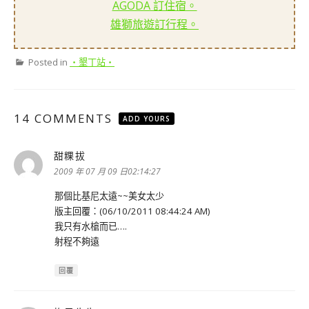
AGODA 訂住宿。
雄獅旅遊訂行程。
Posted in
‧墾丁站‧
14 COMMENTS
ADD YOURS
甜粿拔
表
示:
2009 年 07 月 09 日02:14:27
那個比基尼太遠~~美女太少
版主回覆：(06/10/2011 08:44:24 AM)
我只有水槍而已….
射程不夠遠
回覆