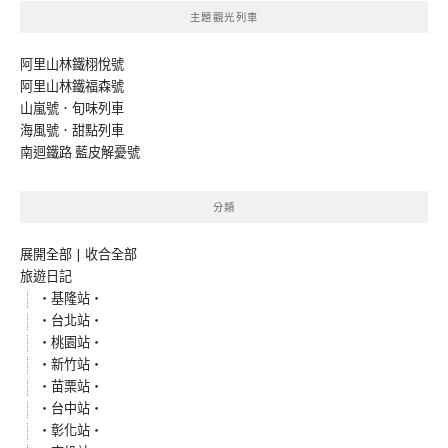
主題觀光列車
阿里山林鐵栩悅號
阿里山林鐵福森號
山嵐號．旬味列車
海風號．甜點列車
南迴鐵路 藍皮解憂號
分類
展開全部
|
收合全部
旅遊日記
‧基隆站‧
‧台北站‧
‧桃園站‧
‧新竹站‧
‧苗栗站‧
‧台中站‧
‧彰化站‧