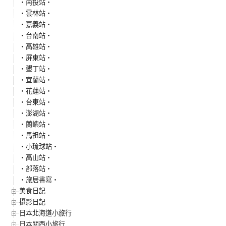
‧南投站‧
‧雲林站‧
‧嘉義站‧
‧台南站‧
‧高雄站‧
‧屏東站‧
‧墾丁站‧
‧宜蘭站‧
‧花蓮站‧
‧台東站‧
‧澎湖站‧
‧蘭嶼站‧
‧馬祖站‧
‧小琉球站‧
‧高山站‧
‧部落站‧
‧旅居書寫‧
美食日記
攝影日記
日本北海道小旅行
日本關西小旅行