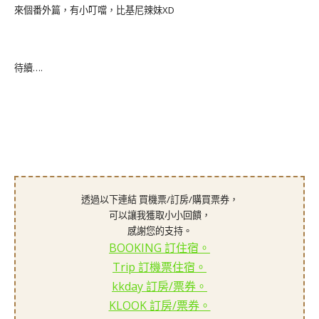
來個番外篇，有小叮噹，比基尼辣妹XD
待續….
透過以下連結 買機票/訂房/購買票券，
可以讓我獲取小小回饋，
感謝您的支持。
BOOKING 訂住宿。
Trip 訂機票住宿。
kkday 訂房/票券。
KLOOK 訂房/票券。