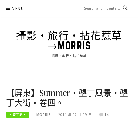
Skip
MENU
to
content
攝影‧旅行‧拈花惹草
→MORRIS
攝影‧旅行‧拈花惹草
【屏東】Summer‧墾丁風景‧墾
丁大街‧卷四。
‧墾丁站‧
MORRIS
2011 年 07 月 09 日
14