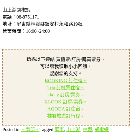
山上湖胡椒蝦
電話：08-8751171
地址：屏東縣林邊鄉鎮安村永和路19號
營業時間：16:00~24:00
透過以下連結 買機票/訂房/購買票券，
可以讓我獲取小小回饋，
感謝您的支持。
BOOKING 訂住宿。
Trip 訂機票住宿。
kkday 訂房/票券。
KLOOK 訂房/票券。
AGODA 訂住宿。
雄獅旅遊訂行程。
Posted in
‧南部‧
Tagged
屏東
,
山上湖
,
林邊
,
胡椒蝦