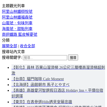
主題觀光列車
阿里山林鐵栩悅號
阿里山林鐵福森號
山嵐號．旬味列車
海風號．甜點列車
南迴鐵路 藍皮解憂號
分類
展開全部
|
收合全部
搜尋站內文章
搜尋關鍵字:
【彰化】員林 百果山溜滑梯 26公尺三層樓高溜滑梯超刺
激
【台南】貓門咖啡 Cafe Moment
【北海道】函館朝市 馬子とやすべ
【高雄】高雄愛河智選假日酒店 Holiday Inn。平價住宿
好選擇
【東京】在表參道Hills遇見安藤忠雄