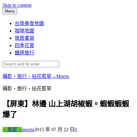
Skip to content
Menu
台南美食地圖
咖啡地圖
旅居書寫
四季花賞
鐵道旅行
攝影‧旅行‧拈花惹草→Morris
攝影‧旅行‧拈花惹草
【屏東】林邊 山上湖胡椒蝦。蝦蝦蝦蝦
爆了
‧南部‧
morris
2015 年 07 月 22 日
0