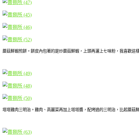
蘑菇鮮蝦煎餅。餅皮內包著的是炒蘑菇鮮蝦，上頭再灑上七味粉，我喜歡這
塔塔雞肉三明治。雞肉、高麗菜再加上塔塔醬，配烤過的三明治，比起蘑菇