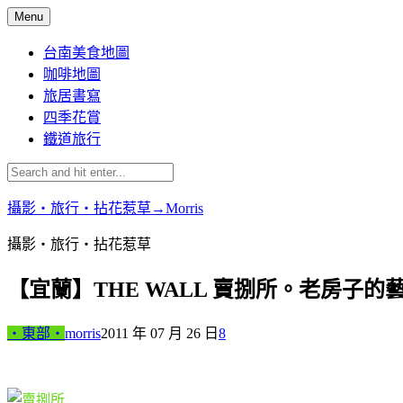
Skip
Menu
to
content
台南美食地圖
咖啡地圖
旅居書寫
四季花賞
鐵道旅行
攝影‧旅行‧拈花惹草→Morris
攝影‧旅行‧拈花惹草
【宜蘭】THE WALL 賣捌所。老房子的
‧東部‧
morris
2011 年 07 月 26 日
8