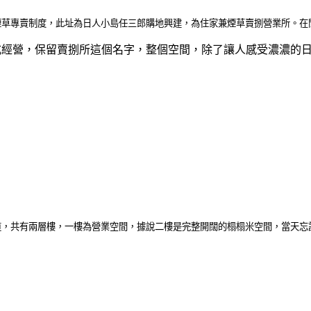
草專賣制度，此址為日人小島任三郎購地興建，為住家兼煙草賣捌營業所。在閒
租的方式經營，保留賣捌所這個名字，整個空間，除了讓人感受濃濃
道，共有兩層樓，一樓為營業空間，據說二樓是完整開闊的榻榻米空間，當天忘