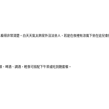
得非常清楚。白天天氣太熱室外沒法坐人，若是在夜裡有涼風下坐在這兒會挺舒服
茶類、啤酒、調酒，輕食可搭配下午茶或吃到飽套餐。