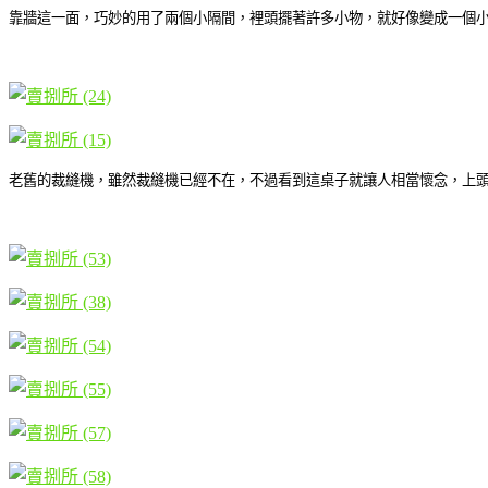
靠牆這一面，巧妙的用了兩個小隔間，裡頭擺著許多小物，就好像變成一個
老舊的裁縫機，雖然裁縫機已經不在，不過看到這桌子就讓人相當懷念，上