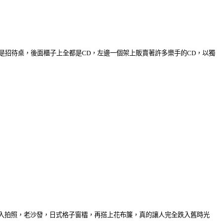
是招待桌，後面櫃子上全都是CD，左邊一個架上販賣著許多樂手的CD，以獨
入拍照，老沙發，日式格子窗櫺，再搭上花布簾，真的讓人完全跌入舊時光