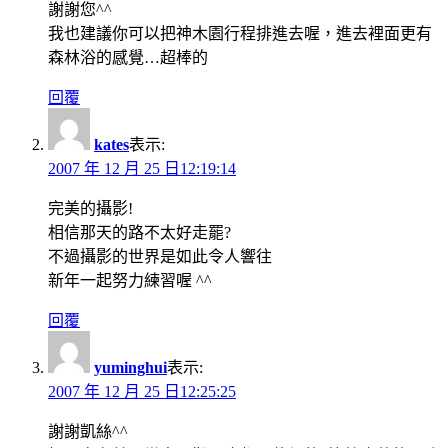
謝謝您^^
我也建議你可以把神木園行程排進去喔，進去裡面更有
森林浴的感覺…超棒的
回覆
kates
表示:
2007 年 12 月 25 日12:19:14
完美的攝影!
相信那天的路不太好走罷?
不過攝影的世界是如此令人響往
新年一起努力練習喔 ^^
回覆
yuminghui
表示:
2007 年 12 月 25 日12:25:25
謝謝凱絲^^