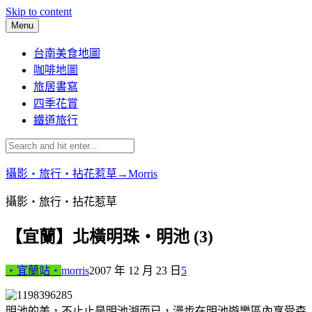
Skip to content
Menu
台南美食地圖
咖啡地圖
旅居書寫
四季花賞
鐵道旅行
攝影‧旅行‧拈花惹草→Morris
攝影‧旅行‧拈花惹草
【宜蘭】北橫明珠‧明池 (3)
‧宜蘭站‧
morris
2007 年 12 月 23 日
5
明池的美，不止止是明池湖而已，漫步在明池遊樂區內享受森