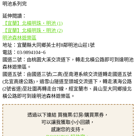
明池系列完
延伸閱讀：
【宜蘭】北橫明珠‧明池 (1)
【宜蘭】北橫明珠‧明池 (2)
明池森林遊樂區
地址：宜蘭縣大同鄉英士村8鄰明池山莊1號
電話：03-9894104~6
國道二號：由桃園大溪交流道下，轉走北橫公路即可到達明池
森林遊樂區。
國道五號：由國道三號(二高)至南港系統交流道轉走國道五號
(北宜高速公路)，過雪山隧道至頭城交流道下，轉走濱海公路
(2號省道)至壯圍再轉走台7線，經宜蘭市、員山至大同鄉接北
橫公路即可到達明池森林遊樂區。
透過以下連結 買機票/訂房/購買票券，
可以讓我獲取小小回饋，
感謝您的支持。