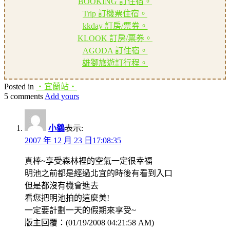
BOOKING 訂住宿。
Trip 訂機票住宿。
kkday 訂房/票券。
KLOOK 訂房/票券。
AGODA 訂住宿。
雄獅旅遊訂行程。
Posted in
‧宜蘭站‧
5 comments
Add yours
小鶴
表示:
2007 年 12 月 23 日17:08:35
真棒~享受森林裡的空氣一定很幸福
明池之前都是經過北宜的時後有看到入口
但是都沒有機會進去
看您把明池拍的這麼美!
一定要計劃一天的假期來享受~
版主回覆：(01/19/2008 04:21:58 AM)