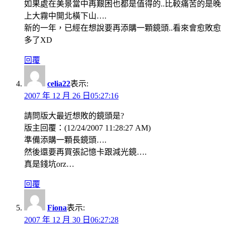
如果處在美景當中再艱困也都是值得的..比較痛苦的是晚
上大霧中開北橫下山….
新的一年，已經在想說要再添購一顆鏡頭..看來會愈敗愈
多了XD
回覆
celia22
表示:
2007 年 12 月 26 日05:27:16
請問版大最近想敗的鏡頭是?
版主回覆：(12/24/2007 11:28:27 AM)
準備添購一顆長鏡頭….
然後還要再買張記憶卡跟減光鏡….
真是錢坑orz…
回覆
Fiona
表示:
2007 年 12 月 30 日06:27:28