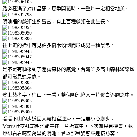
路旁種滿了射川昌蒲，夏季開花時，一整片一定相當地美。
明池裡的蕨類生態豐富，有上百種蕨類在此生長。
往上走的途中可見許多樹木傾倒而形成另一種景色。
是不是有種來到了迷霧森林的感覺，台灣許多高山森林遊樂區
都可常見這景像。
登上慈孝亭，往山下一看，整個明池陷入一片慘白迷霧之中。
看看下山的步道因大霧相當溼滑，一定要小心腳步。
Morris此次拜訪明池籠罩在一片迷霧中，下次如果有機會，我
也想看看晴空萬里的明池，會以那種姿態來迎接訪客。