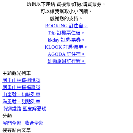
透過以下連結 買機票/訂房/購買票券，
可以讓我獲取小小回饋，
感謝您的支持。
BOOKING 訂住宿。
Trip 訂機票住宿。
kkday 訂房/票券。
KLOOK 訂房/票券。
AGODA 訂住宿。
雄獅旅遊訂行程。
主題觀光列車
阿里山林鐵栩悅號
阿里山林鐵福森號
山嵐號．旬味列車
海風號．甜點列車
南迴鐵路 藍皮解憂號
分類
展開全部
|
收合全部
搜尋站內文章