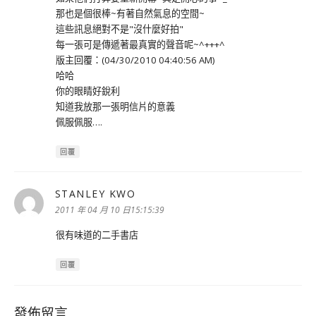
那也是個很棒~有著自然氣息的空間~
這些訊息絕對不是"沒什麼好拍"
每一張可是傳遞著最真實的聲音呢~^+++^
版主回覆：(04/30/2010 04:40:56 AM)
哈哈
你的眼睛好銳利
知道我放那一張明信片的意義
佩服佩服….
回覆
STANLEY KWO
表
示:
2011 年 04 月 10 日15:15:39
很有味道的二手書店
回覆
發佈留言