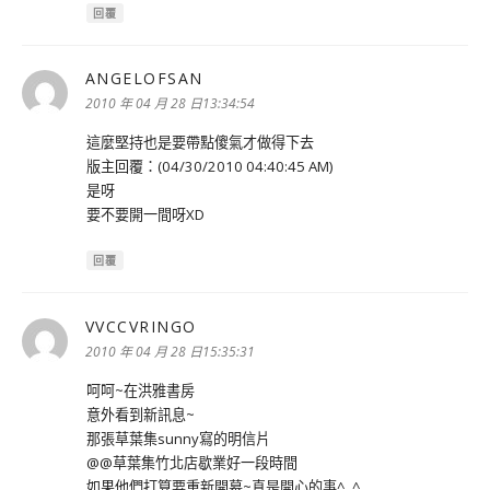
回覆
ANGELOFSAN
表
示:
2010 年 04 月 28 日13:34:54
這麼堅持也是要帶點傻氣才做得下去
版主回覆：(04/30/2010 04:40:45 AM)
是呀
要不要開一間呀XD
回覆
VVCCVRINGO
表
示:
2010 年 04 月 28 日15:35:31
呵呵~在洪雅書房
意外看到新訊息~
那張草葉集sunny寫的明信片
@@草葉集竹北店歇業好一段時間
如果他們打算要重新開幕~真是開心的事^_^