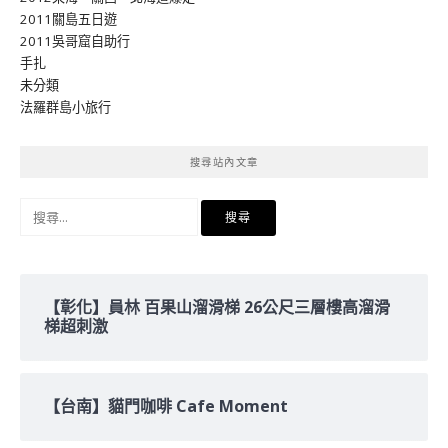
2011關島五日遊
2011吳哥窟自助行
手扎
未分類
法羅群島小旅行
搜尋站內文章
搜
尋
關
鍵
字:
【彰化】員林 百果山溜滑梯 26公尺三層樓高溜滑
梯超刺激
【台南】貓門咖啡 Cafe Moment