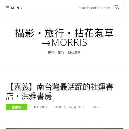
Skip
MENU
to
content
攝影‧旅行‧拈花惹草
→MORRIS
攝影‧旅行‧拈花惹草
【嘉義】南台灣最活躍的社運書
店‧洪雅書房
‧嘉義站‧
MORRIS
2010 年 04 月 28 日
7