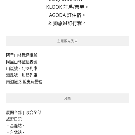
KLOOK 訂房/票券。
AGODA 訂住宿。
雄獅旅遊訂行程。
主題觀光列車
阿里山林鐵栩悅號
阿里山林鐵福森號
山嵐號．旬味列車
海風號．甜點列車
南迴鐵路 藍皮解憂號
分類
展開全部
|
收合全部
旅遊日記
‧基隆站‧
‧台北站‧