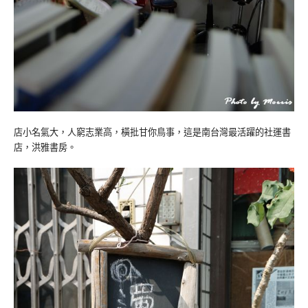
店小名氣大，人窮志業高，橫批甘你鳥事，這是南台灣最活躍的社運書
店，洪雅書房。