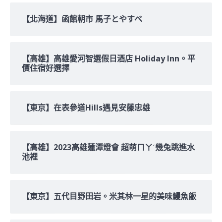
【北海道】函館朝市 馬子とやすべ
【高雄】高雄愛河智選假日酒店 Holiday Inn。平
價住宿好選擇
【東京】在表參道Hills遇見安藤忠雄
【高雄】2023高雄蓮潭燈會 超萌ㄇㄚˊ幾兔跳進水
池裡
【東京】五代目野田岩。米其林一星的美味鰻魚飯