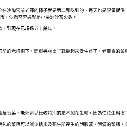
位在沙淘宮前老鄭的粽子就是第二難吃到的，每天也是限量提供
菜市，沙淘宮旁邊就是小豪洲沙茶火鍋。
粽，到現在已超過五十餘年。
宮前的老榕樹下，簡單幾張桌子就擺起來做生意了，老鄭賣的菜
油及香菜，老鄭這兒比較特別的是不加花生粉，因為怕花生粉搶
葉包的菜粽可以減少糯米及花生所產生的飽脹感，飽滿的菜粽，