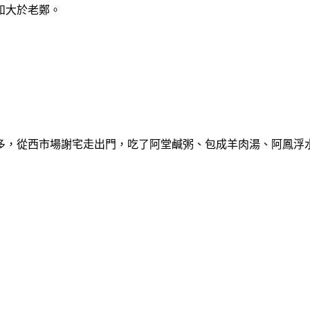
和大於老鄭。
多，從西市場謝宅走出門，吃了阿堂鹹粥、包成羊肉湯、阿鳳浮