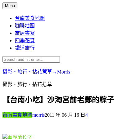
Skip
Menu
to
content
台南美食地圖
咖啡地圖
旅居書寫
四季花賞
鐵道旅行
攝影‧旅行‧拈花惹草→Morris
攝影‧旅行‧拈花惹草
【台南小吃】沙淘宮前老鄭的粽子
台南美食地圖
morris
2011 年 06 月 16 日
4