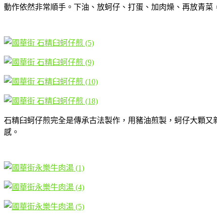
動作依然非常順手。下油、放蚵仔、打蛋、加肉燥、再放青菜
石精臼蚵仔煎完全是傳承古法製作，用豬油煎製，蚵仔大顆又
感。