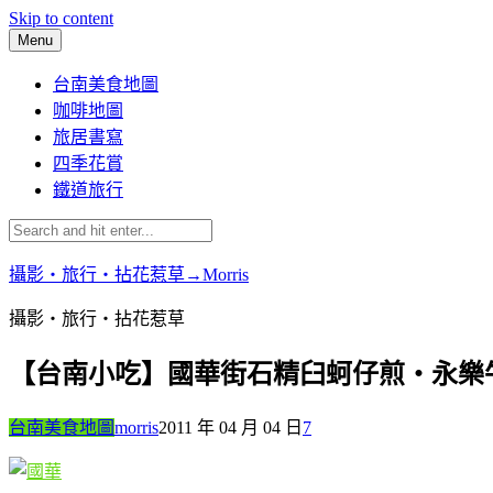
Skip to content
Menu
台南美食地圖
咖啡地圖
旅居書寫
四季花賞
鐵道旅行
攝影‧旅行‧拈花惹草→Morris
攝影‧旅行‧拈花惹草
【台南小吃】國華街石精臼蚵仔煎‧永樂
台南美食地圖
morris
2011 年 04 月 04 日
7