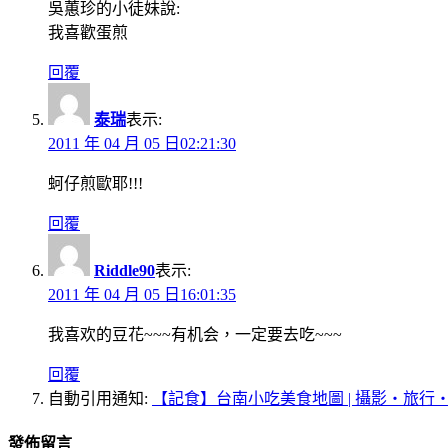
吳蕙珍的小徒妹說:
我喜歡蛋煎
回覆
泰瑞
表示:
2011 年 04 月 05 日02:21:30
蚵仔煎歐耶!!!
回覆
Riddle90
表示:
2011 年 04 月 05 日16:01:35
我喜欢的豆花~~~有机会，一定要去吃~~~
回覆
自動引用通知:
【記食】台南小吃美食地圖 | 攝影‧旅行‧拈
發佈留言