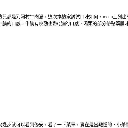
兒都是到阿村牛肉湯，這次換這家試試口味如何，menu上列
牛腩的口感，牛腩有咬勁也帶Q脆的口感，湯頭的部分帶點藥膳
沒幾步就可以看到修安，看了一下菜單，實在是蠻難懂的，小茶