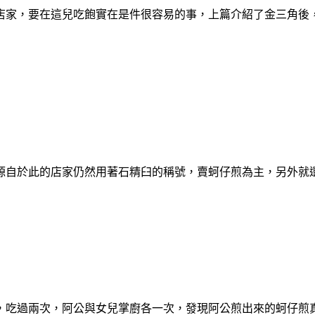
店家，要在這兒吃飽實在是件很容易的事，上篇介紹了金三角後
源自於此的店家仍然用著石精臼的稱號，賣蚵仔煎為主，另外就
，吃過兩次，阿公與女兒掌廚各一次，發現阿公煎出來的蚵仔煎