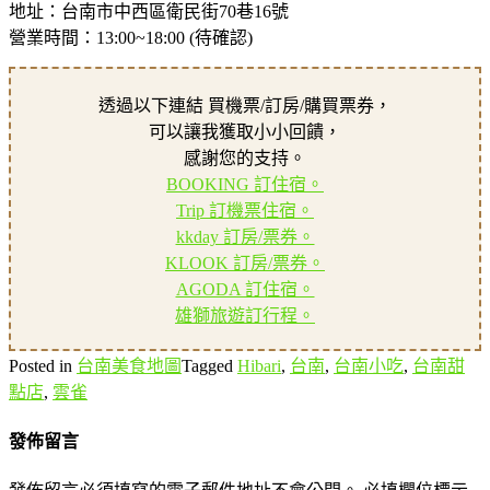
地址：台南市中西區衛民街70巷16號
營業時間：13:00~18:00 (待確認)
透過以下連結 買機票/訂房/購買票券，
可以讓我獲取小小回饋，
感謝您的支持。
BOOKING 訂住宿。
Trip 訂機票住宿。
kkday 訂房/票券。
KLOOK 訂房/票券。
AGODA 訂住宿。
雄獅旅遊訂行程。
Posted in
台南美食地圖
Tagged
Hibari
,
台南
,
台南小吃
,
台南甜
點店
,
雲雀
發佈留言