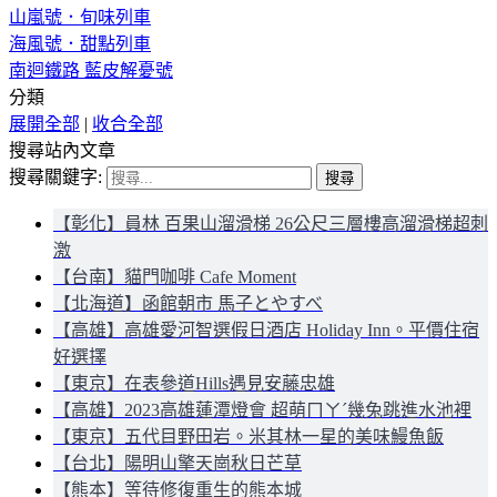
山嵐號．旬味列車
海風號．甜點列車
南迴鐵路 藍皮解憂號
分類
展開全部
|
收合全部
搜尋站內文章
搜尋關鍵字:
【彰化】員林 百果山溜滑梯 26公尺三層樓高溜滑梯超刺
激
【台南】貓門咖啡 Cafe Moment
【北海道】函館朝市 馬子とやすべ
【高雄】高雄愛河智選假日酒店 Holiday Inn。平價住宿
好選擇
【東京】在表參道Hills遇見安藤忠雄
【高雄】2023高雄蓮潭燈會 超萌ㄇㄚˊ幾兔跳進水池裡
【東京】五代目野田岩。米其林一星的美味鰻魚飯
【台北】陽明山擎天崗秋日芒草
【熊本】等待修復重生的熊本城