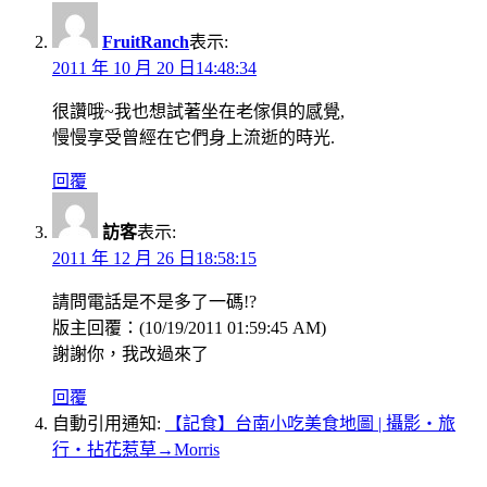
FruitRanch
表示:
2011 年 10 月 20 日14:48:34
很讚哦~我也想試著坐在老傢俱的感覺,
慢慢享受曾經在它們身上流逝的時光.
回覆
訪客
表示:
2011 年 12 月 26 日18:58:15
請問電話是不是多了一碼!?
版主回覆：(10/19/2011 01:59:45 AM)
謝謝你，我改過來了
回覆
自動引用通知:
【記食】台南小吃美食地圖 | 攝影‧旅
行‧拈花惹草→Morris