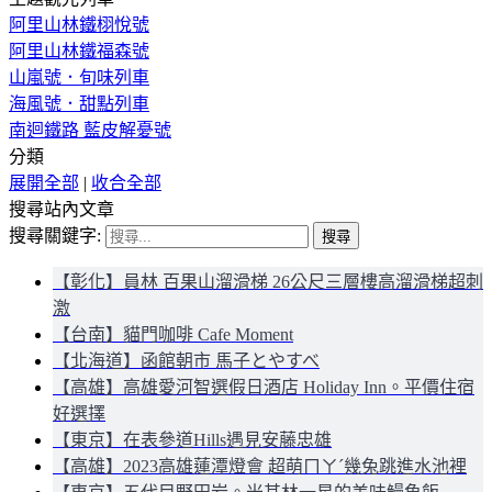
阿里山林鐵栩悅號
阿里山林鐵福森號
山嵐號．旬味列車
海風號．甜點列車
南迴鐵路 藍皮解憂號
分類
展開全部
|
收合全部
搜尋站內文章
搜尋關鍵字:
【彰化】員林 百果山溜滑梯 26公尺三層樓高溜滑梯超刺
激
【台南】貓門咖啡 Cafe Moment
【北海道】函館朝市 馬子とやすべ
【高雄】高雄愛河智選假日酒店 Holiday Inn。平價住宿
好選擇
【東京】在表參道Hills遇見安藤忠雄
【高雄】2023高雄蓮潭燈會 超萌ㄇㄚˊ幾兔跳進水池裡