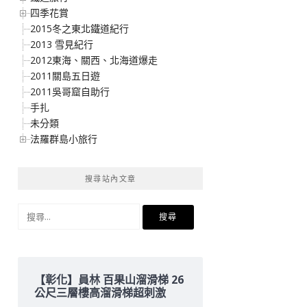
四季花賞
2015冬之東北鐵道紀行
2013 雪見紀行
2012東海、關西、北海道爆走
2011關島五日遊
2011吳哥窟自助行
手扎
未分類
法羅群島小旅行
搜尋站內文章
搜
尋
關
鍵
字:
【彰化】員林 百果山溜滑梯 26
公尺三層樓高溜滑梯超刺激