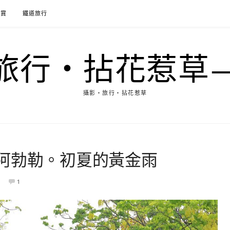
花賞
鐵道旅行
行‧拈花惹草→M
攝影‧旅行‧拈花惹草
阿勃勒。初夏的黃金雨
1