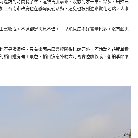
時造訪的時間晚了些，這次再度前來，沒想到才一早七點多，居然已
加上台南市政府也在辦阿勃勒活動，這兒也被列進來賞花地點，人潮
田沒收成，不過卻是天氣不佳，一早能見度不好雲量也多，沒有藍天
也不是說很好，只有後面古厝幾棵開得比較旺盛，阿勃勒的花期其實
的稻田還有荷田景色，稻田沒意外就六月初會陸續收成，想拍季節限