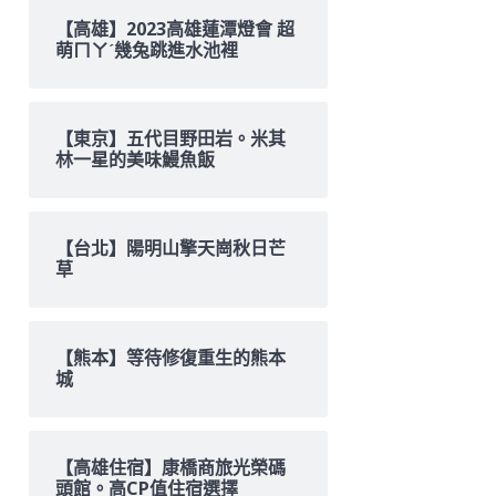
【高雄】2023高雄蓮潭燈會 超
萌ㄇㄚˊ幾兔跳進水池裡
【東京】五代目野田岩。米其
林一星的美味鰻魚飯
【台北】陽明山擎天崗秋日芒
草
【熊本】等待修復重生的熊本
城
【高雄住宿】康橋商旅光榮碼
頭館。高CP值住宿選擇