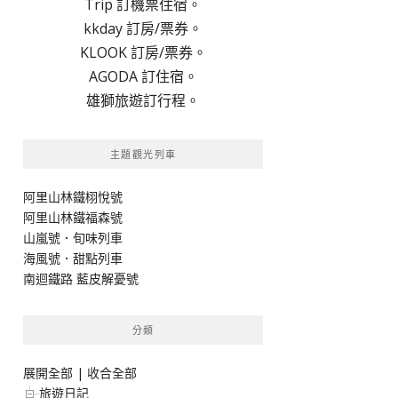
Trip 訂機票住宿。
kkday 訂房/票券。
KLOOK 訂房/票券。
AGODA 訂住宿。
雄獅旅遊訂行程。
主題觀光列車
阿里山林鐵栩悅號
阿里山林鐵福森號
山嵐號．旬味列車
海風號．甜點列車
南迴鐵路 藍皮解憂號
分類
展開全部
|
收合全部
旅遊日記