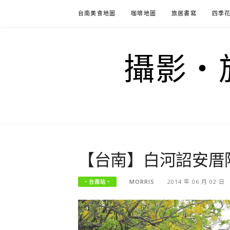
Skip
台南美食地圖
咖啡地圖
旅居書寫
四季
to
content
攝影‧旅
【台南】白河詔安厝
MORRIS
2014 年 06 月 02 日
‧台南站‧