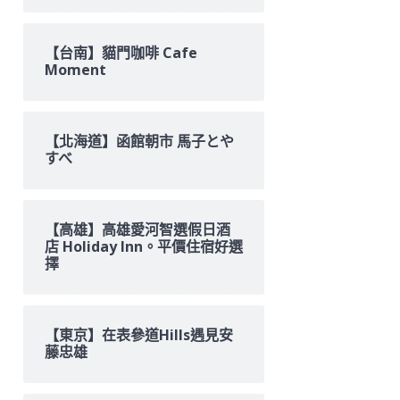
【台南】貓門咖啡 Cafe
Moment
【北海道】函館朝市 馬子とや
すべ
【高雄】高雄愛河智選假日酒
店 Holiday Inn。平價住宿好選
擇
【東京】在表參道Hills遇見安
藤忠雄