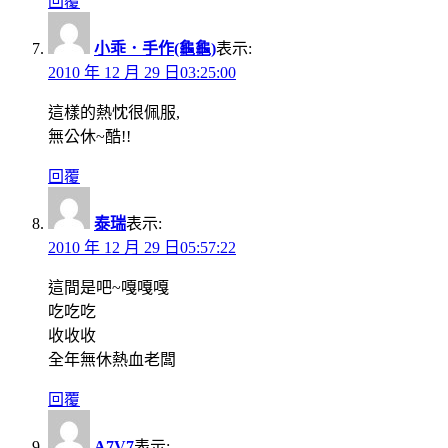
回覆
小乖．手作(龜龜)
表示:
2010 年 12 月 29 日03:25:00
這樣的熱忱很佩服,
無公休~酷!!
回覆
泰瑞
表示:
2010 年 12 月 29 日05:57:22
這間是吧~嘎嘎嘎
吃吃吃
收收收
全年無休熱血老闆
回覆
A7V7
表示: