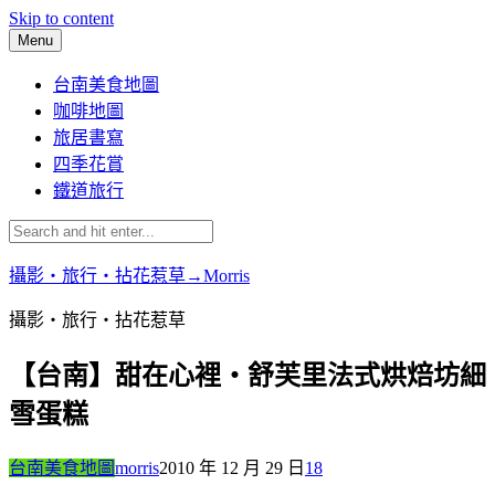
Skip to content
Menu
台南美食地圖
咖啡地圖
旅居書寫
四季花賞
鐵道旅行
攝影‧旅行‧拈花惹草→Morris
攝影‧旅行‧拈花惹草
【台南】甜在心裡‧舒芙里法式烘焙坊細
雪蛋糕
台南美食地圖
morris
2010 年 12 月 29 日
18