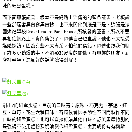
味的細雪蛋糕。
而下面那張証書，根本不是網路上流傳的的藍帶証書，老板說
一些部落客黑白寫黑白抄，也不來問他到底是不是，這張是法
國烘焙學校Ecole Lenotre Paris France 所核發的証書，所以不要
再相信網路上不實的傳說了。師傅自己也直說，他也不太接受
媒體採訪，因為有些不太專業，怕他們寫錯，師傅也跟我們聊
了許多更勁爆的事，不過礙於尺度的關係，有興趣的朋友，到
店裡坐坐，運氣好的話就聽得到囉！
剛出?的細雪蛋糕，目前的口味有：原味、巧克力、芋泥、紅
豆、草莓、花生六種口味，有時候會因季節性不同而製作不同
口味的細雪蛋糕，也可以直接訂購其他口味。舒芙里最特別的
是強調不使用麵粉及奶油製作細雪蛋糕，主要成份有有機雞