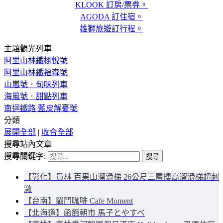
KLOOK 訂房/票券。
AGODA 訂住宿。
雄獅旅遊訂行程。
主題觀光列車
阿里山林鐵栩悅號
阿里山林鐵福森號
山嵐號．旬味列車
海風號．甜點列車
南迴鐵路 藍皮解憂號
分類
展開全部
|
收合全部
搜尋站內文章
搜尋關鍵字:
【彰化】員林 百果山溜滑梯 26公尺三層樓高溜滑梯超刺
激
【台南】貓門咖啡 Cafe Moment
【北海道】函館朝市 馬子とやすべ