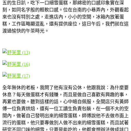
五的生日趴，吃下一口細雪蛋糕，那綿密的口感印象實在深
刻，如同名字般的輕軟口感。位在台南的小巷弄內，外觀看起
來也沒有特別之處，走進店內，小小的空間，冰箱內放著蛋
糕，工作區略顯混亂，還有提供座位，這日午后，我們就在這
渡過愉快的午茶時光。
全年無休的老板，我問了他有沒有公休，他跟我說：為什麼要
休息？每天做蛋糕才有錢賺，而且是做自己喜歡有興趣的事，
再累也要做。聽到這樣的話，心中暗自佩服，全間店只有黃師
傅一位負責烘焙，還有一位工讀生負責包裝，在一個不大的空
間內，做著自己發明出來的細雪蛋糕，師傅說他不去做市面上
流行的蛋糕，他只要專做別人做不出來的細雪蛋糕，而且試著
研究不同口味的細雪，只要是能吃的，他都會想辦法做成該口