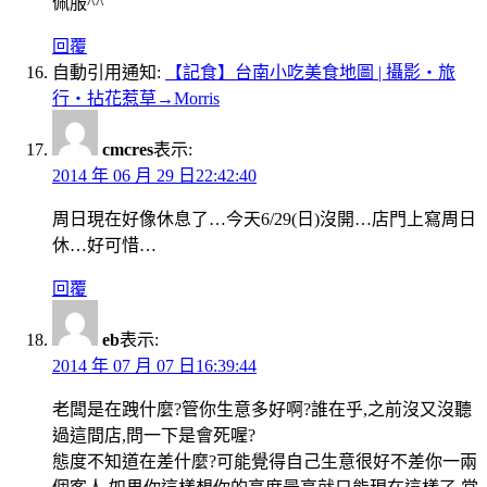
佩服^^
回覆
自動引用通知:
【記食】台南小吃美食地圖 | 攝影‧旅
行‧拈花惹草→Morris
cmcres
表示:
2014 年 06 月 29 日22:42:40
周日現在好像休息了…今天6/29(日)沒開…店門上寫周日
休…好可惜…
回覆
eb
表示:
2014 年 07 月 07 日16:39:44
老闆是在跩什麼?管你生意多好啊?誰在乎,之前沒又沒聽
過這間店,問一下是會死喔?
態度不知道在差什麼?可能覺得自己生意很好不差你一兩