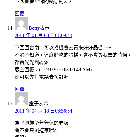
下次會提醒你的鐵咖的XD
回覆
Betty
表示:
2011 年 01 月 03 日01:09:43
下回回台南，可以找機會去買來好好品嘗~~~
不過不知道，這麼好吃的蛋糕，會不會等我去的時候，
都賣光光啊@@"
版主回覆：(12/31/2010 08:00:49 AM)
你可以先打電話去預訂喔
回覆
盒子
表示:
2011 年 04 月 18 日06:56:54
為了興趣全年無休的老板,
會不會只剩這家呢?!