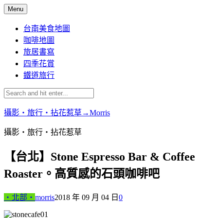
Skip
Menu
to
content
台南美食地圖
咖啡地圖
旅居書寫
四季花賞
鐵道旅行
攝影‧旅行‧拈花惹草→Morris
攝影‧旅行‧拈花惹草
【台北】Stone Espresso Bar & Coffee
Roaster。高質感的石頭咖啡吧
‧北部‧
morris
2018 年 09 月 04 日
0