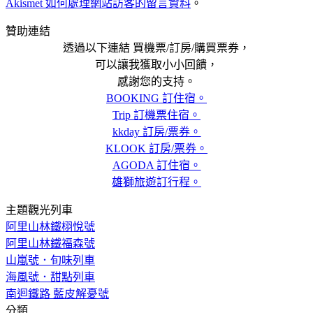
Akismet 如何處理網站訪客的留言資料
。
贊助連結
透過以下連結 買機票/訂房/購買票券，
可以讓我獲取小小回饋，
感謝您的支持。
BOOKING 訂住宿。
Trip 訂機票住宿。
kkday 訂房/票券。
KLOOK 訂房/票券。
AGODA 訂住宿。
雄獅旅遊訂行程。
主題觀光列車
阿里山林鐵栩悅號
阿里山林鐵福森號
山嵐號．旬味列車
海風號．甜點列車
南迴鐵路 藍皮解憂號
分類