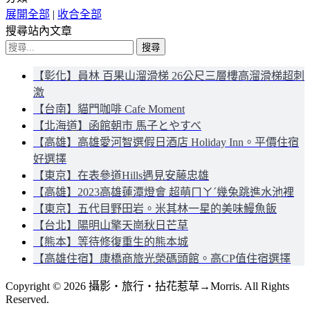
展開全部
|
收合全部
搜尋站內文章
搜
尋
【彰化】員林 百果山溜滑梯 26公尺三層樓高溜滑梯超刺
關
激
鍵
【台南】貓門咖啡 Cafe Moment
字:
【北海道】函館朝市 馬子とやすべ
【高雄】高雄愛河智選假日酒店 Holiday Inn。平價住宿
好選擇
【東京】在表參道Hills遇見安藤忠雄
【高雄】2023高雄蓮潭燈會 超萌ㄇㄚˊ幾兔跳進水池裡
【東京】五代目野田岩。米其林一星的美味鰻魚飯
【台北】陽明山擎天崗秋日芒草
【熊本】等待修復重生的熊本城
【高雄住宿】康橋商旅光榮碼頭館。高CP值住宿選擇
Copyright © 2026 攝影‧旅行‧拈花惹草→Morris. All Rights
Reserved.