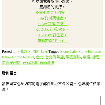
可以讓我獲取小小回饋，
感謝您的支持。
BOOKING 訂住宿。
Trip 訂機票住宿。
kkday 訂房/票券。
KLOOK 訂房/票券。
AGODA 訂住宿。
雄獅旅遊訂行程。
Posted in
‧北部‧
,
咖啡日記
Tagged
Stone Cafe
,
Stone Espresso
Bar & Coffee Roaster
,
台北
,
台北咖啡店
,
單品咖啡
,
拿鐵
,
捷運
信義安和站
,
石頭冰滴
,
石頭咖啡
發佈留言
發佈留言必須填寫的電子郵件地址不會公開。
必填欄位標示
為
*