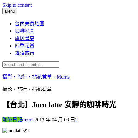
Skip to content
Menu
台南美食地圖
咖啡地圖
旅居書寫
四季花賞
鐵道旅行
攝影‧旅行‧拈花惹草→Morris
攝影‧旅行‧拈花惹草
【台北】Joco latte 安靜的咖啡時光
咖啡日記
morris
2013 年 04 月 08 日
2