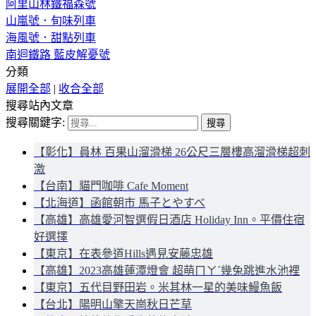
阿里山林鐵福森號
山嵐號．旬味列車
海風號．甜點列車
南迴鐵路 藍皮解憂號
分類
展開全部
|
收合全部
搜尋站內文章
搜尋關鍵字:
【彰化】員林 百果山溜滑梯 26公尺三層樓高溜滑梯超刺
激
【台南】貓門咖啡 Cafe Moment
【北海道】函館朝市 馬子とやすべ
【高雄】高雄愛河智選假日酒店 Holiday Inn。平價住宿
好選擇
【東京】在表參道Hills遇見安藤忠雄
【高雄】2023高雄蓮潭燈會 超萌ㄇㄚˊ幾兔跳進水池裡
【東京】五代目野田岩。米其林一星的美味鰻魚飯
【台北】陽明山擎天崗秋日芒草