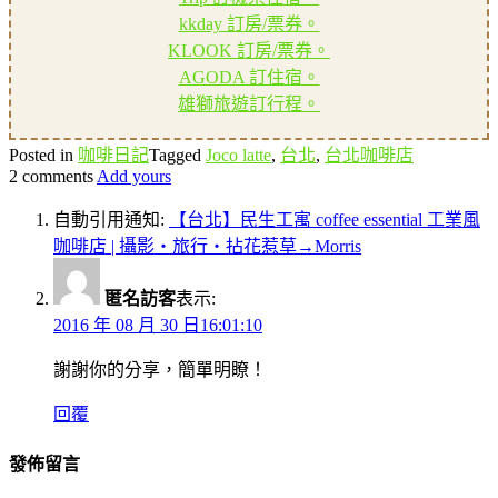
kkday 訂房/票券。
KLOOK 訂房/票券。
AGODA 訂住宿。
雄獅旅遊訂行程。
Posted in
咖啡日記
Tagged
Joco latte
,
台北
,
台北咖啡店
2 comments
Add yours
自動引用通知:
【台北】民生工寓 coffee essential 工業風
咖啡店 | 攝影‧旅行‧拈花惹草→Morris
匿名訪客
表示:
2016 年 08 月 30 日16:01:10
謝謝你的分享，簡單明瞭！
回覆
發佈留言