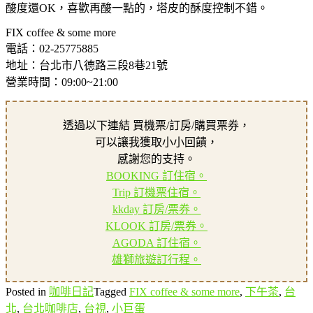
酸度還OK，喜歡再酸一點的，塔皮的酥度控制不錯。
FIX coffee & some more
電話：02-25775885
地址：台北市八德路三段8巷21號
營業時間：09:00~21:00
透過以下連結 買機票/訂房/購買票券，
可以讓我獲取小小回饋，
感謝您的支持。
BOOKING 訂住宿。
Trip 訂機票住宿。
kkday 訂房/票券。
KLOOK 訂房/票券。
AGODA 訂住宿。
雄獅旅遊訂行程。
Posted in
咖啡日記
Tagged
FIX coffee & some more
,
下午茶
,
台
北
,
台北咖啡店
,
台視
,
小巨蛋