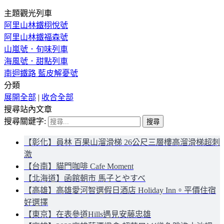
主題觀光列車
阿里山林鐵栩悅號
阿里山林鐵福森號
山嵐號．旬味列車
海風號．甜點列車
南迴鐵路 藍皮解憂號
分類
展開全部
|
收合全部
搜尋站內文章
搜尋關鍵字:
【彰化】員林 百果山溜滑梯 26公尺三層樓高溜滑梯超刺
激
【台南】貓門咖啡 Cafe Moment
【北海道】函館朝市 馬子とやすべ
【高雄】高雄愛河智選假日酒店 Holiday Inn。平價住宿
好選擇
【東京】在表參道Hills遇見安藤忠雄