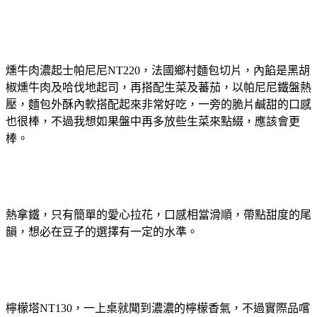
燻牛肉濃起士帕尼尼NT220，法國鄉村麵包切片，內餡是黑胡
椒燻牛肉及哈伐地起司，再搭配生菜及蕃茄，以帕尼尼鐵盤熱
壓，麵包外酥內軟搭配起來非常好吃，一旁的脆片鹹甜的口感
也很棒，不過我想如果盤中再多放些生菜來點綴，應該會更
棒。
熱拿鐵，只有簡單的愛心拉花，口感相當滑順，帶點甜度的尾
韻，想必在豆子的選擇有一定的水準。
檸檬塔NT130，一上桌就聞到濃濃的檸檬香氣，不過實際品嚐