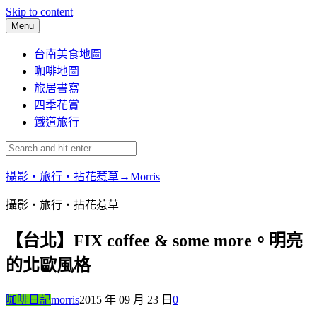
Skip to content
Menu
台南美食地圖
咖啡地圖
旅居書寫
四季花賞
鐵道旅行
攝影‧旅行‧拈花惹草→Morris
攝影‧旅行‧拈花惹草
【台北】FIX coffee & some more。明亮
的北歐風格
咖啡日記
morris
2015 年 09 月 23 日
0