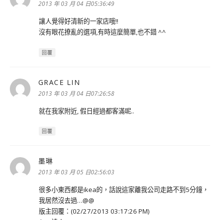
示:
2013 年 03 月 04 日05:36:49
讓人覺得好清新的一家店哦!!
沒有眼花撩亂的選項,有時這麼簡單,也不錯 ^^
回覆
GRACE LIN
表
示:
2013 年 03 月 04 日07:26:58
就在我家附近, 假日經過都客滿呢..
回覆
墨琳
表
示:
2013 年 03 月 05 日02:56:03
很多小東西都是ikea的，話說這家離我公司走路不到5分鐘，
我居然沒去過…@@
版主回覆：(02/27/2013 03:17:26 PM)