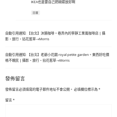
IKEA也是要自己把碗碟放好啊
回覆
自動引用通知:
【台北】沐鴉咖啡。巷弄內的寧靜工業風咖啡店 | 攝
影‧旅行‧拈花惹草→Morris
自動引用通知:
【台北】老爺小花園 royal petite garden。東西好吃價
格不親民 | 攝影‧旅行‧拈花惹草→Morris
發佈留言
發佈留言必須填寫的電子郵件地址不會公開。
必填欄位標示為
*
留言
*