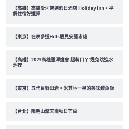
【高雄】高雄愛河智選假日酒店 Holiday Inn。平
價住宿好選擇
【東京】在表參道Hills遇見安藤忠雄
【高雄】2023高雄蓮潭燈會 超萌ㄇㄚˊ幾兔跳進水
池裡
【東京】五代目野田岩。米其林一星的美味鰻魚飯
【台北】陽明山擎天崗秋日芒草