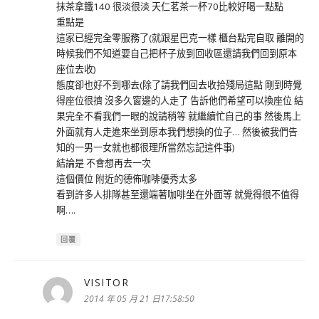
抹茶拿鐵140 很淡很淡 天仁茗茶一杯70比較好喝一點點
重點是
這家已經完全零服務了(就跟星巴克一樣 櫃台點完自取 離開的
時候我們不知道要自己把杯子放到回收區還請我們回到原本
座位去收)
態度卻也好不到哪去(除了請我們回去收拾殘局這點 剛到時覺
得座位很擠 沒多久窗邊的人走了 告訴他們希望可以換座位 結
果完全不看我們一眼的說請稍等 就繼續忙自己的事 然後馬上
外面就有人走進來坐到原本我們想換的位子… 然後被我們告
知的一男一女就也都很理所當然忘記這件事)
結論是 不會想再去一次
這個價位 附近的德佈咖啡優秀太多
看到許多人排隊甚至還端著咖啡坐在外面等 就覺得很不值得
啊….
回覆
VISITOR
表
示:
2014 年 05 月 21 日17:58:50