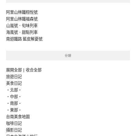
阿里山林鐵栩悅號
阿里山林鐵福森號
山嵐號．旬味列車
海風號．甜點列車
南迴鐵路 藍皮解憂號
分類
展開全部
|
收合全部
旅遊日記
美食日記
‧北部‧
‧中部‧
‧南部‧
‧東部‧
台南美食地圖
咖啡日記
攝影日記