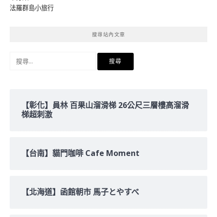
法羅群島小旅行
搜尋站內文章
搜
尋
關
鍵
字:
【彰化】員林 百果山溜滑梯 26公尺三層樓高溜滑
梯超刺激
【台南】貓門咖啡 Cafe Moment
【北海道】函館朝市 馬子とやすべ