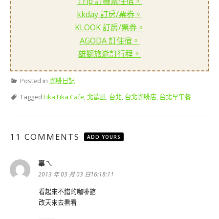
Trip 訂機票住宿。
kkday 訂房/票券。
KLOOK 訂房/票券。
AGODA 訂住宿。
雄獅旅遊訂行程。
Posted in
咖啡日記
Tagged
Fika Fika Cafe
,
北歐風
,
台北
,
台北咖啡店
,
台北早午餐
11 COMMENTS
ADD YOURS
辜ㄟ
表
示:
2013 年 03 月 03 日16:18:11
看起來不錯的咖啡館
改天來去看看