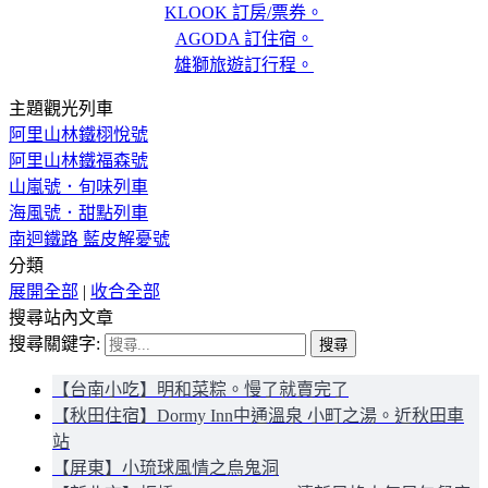
KLOOK 訂房/票券。
AGODA 訂住宿。
雄獅旅遊訂行程。
主題觀光列車
阿里山林鐵栩悅號
阿里山林鐵福森號
山嵐號．旬味列車
海風號．甜點列車
南迴鐵路 藍皮解憂號
分類
展開全部
|
收合全部
搜尋站內文章
搜尋關鍵字:
【台南小吃】明和菜粽。慢了就賣完了
【秋田住宿】Dormy Inn中通溫泉 小町之湯。近秋田車
站
【屏東】小琉球風情之烏鬼洞