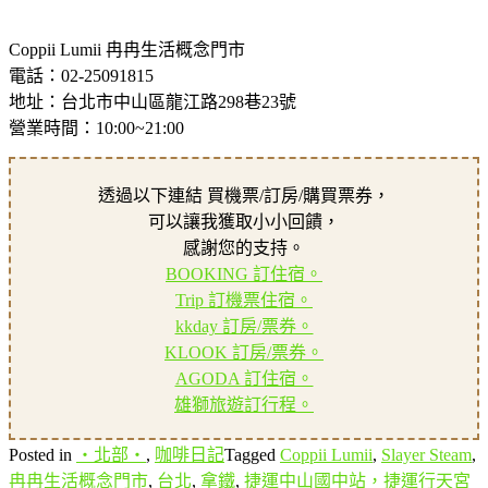
Coppii Lumii 冉冉生活概念門市
電話：02-25091815
地址：台北市中山區龍江路298巷23號
營業時間：10:00~21:00
透過以下連結 買機票/訂房/購買票券，
可以讓我獲取小小回饋，
感謝您的支持。
BOOKING 訂住宿。
Trip 訂機票住宿。
kkday 訂房/票券。
KLOOK 訂房/票券。
AGODA 訂住宿。
雄獅旅遊訂行程。
Posted in
‧北部‧
,
咖啡日記
Tagged
Coppii Lumii
,
Slayer Steam
,
冉冉生活概念門市
,
台北
,
拿鐵
,
捷運中山國中站，捷運行天宮