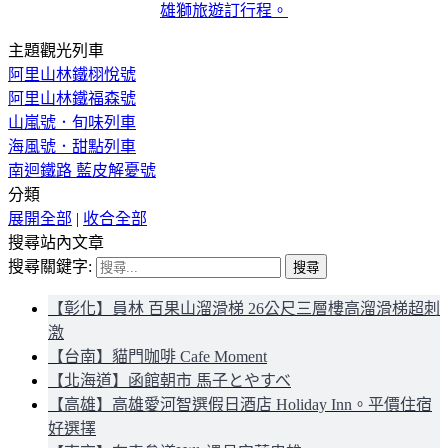
雄獅旅遊訂行程。
主題觀光列車
阿里山林鐵栩悅號
阿里山林鐵福森號
山嵐號．旬味列車
海風號．甜點列車
南迴鐵路 藍皮解憂號
分類
展開全部
|
收合全部
搜尋站內文章
搜尋關鍵字:
【彰化】員林 百果山溜滑梯 26公尺三層樓高溜滑梯超刺
激
【台南】貓門咖啡 Cafe Moment
【北海道】函館朝市 馬子とやすべ
【高雄】高雄愛河智選假日酒店 Holiday Inn。平價住宿
好選擇