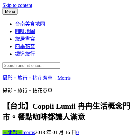
Skip to content
Menu
台南美食地圖
咖啡地圖
旅居書寫
四季花賞
鐵道旅行
攝影‧旅行‧拈花惹草→Morris
攝影‧旅行‧拈花惹草
【台北】Coppii Lumii 冉冉生活概念門
市。餐點咖啡都讓人滿意
‧北部‧
morris
2018 年 01 月 16 日
0