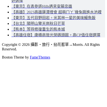
好選擇
【東京】在表參道Hills遇見安藤忠雄
【高雄】2023高雄蓮潭燈會 超萌ㄇㄚˊ幾兔跳進水池裡
【東京】五代目野田岩。米其林一星的美味鰻魚飯
【台北】陽明山擎天崗秋日芒草
【熊本】等待修復重生的熊本城
【高雄住宿】康橋商旅光榮碼頭館。高CP值住宿選擇
Copyright © 2026 攝影‧旅行‧拈花惹草→Morris. All Rights
Reserved.
Boston Theme by
FameThemes