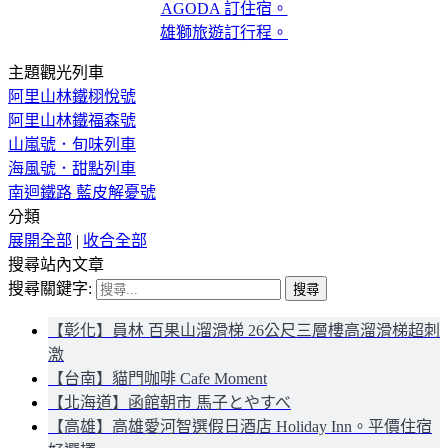
AGODA 訂住宿。
雄獅旅遊訂行程。
主題觀光列車
阿里山林鐵栩悅號
阿里山林鐵福森號
山嵐號．旬味列車
海風號．甜點列車
南迴鐵路 藍皮解憂號
分類
展開全部
|
收合全部
搜尋站內文章
搜尋關鍵字:
【彰化】員林 百果山溜滑梯 26公尺三層樓高溜滑梯超刺
激
【台南】貓門咖啡 Cafe Moment
【北海道】函館朝市 馬子とやすべ
【高雄】高雄愛河智選假日酒店 Holiday Inn。平價住宿