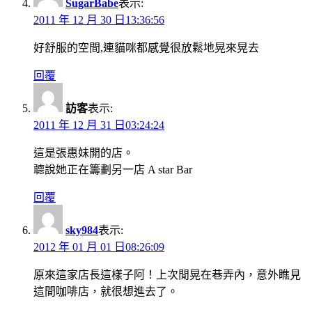
SugarBabe
表示:
2011 年 12 月 30 日13:36:56
好舒服的空間,連貓咪都感覺很放鬆地晃來晃去
回覆
訪客
表示:
2011 年 12 月 31 日03:24:24
這是張惠妹開的店。
聼說她正在籌劃另一店 A star Bar
回覆
sky984
表示:
2012 年 01 月 01 日08:26:09
原來這家店長這樣子阿！上次閒晃在巷弄內，意外瞧見
這間咖啡店，就很想進去了。