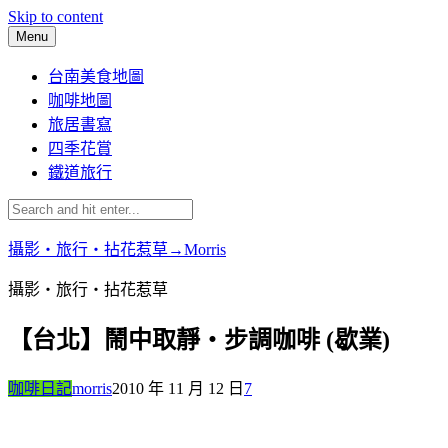
Skip to content
Menu
台南美食地圖
咖啡地圖
旅居書寫
四季花賞
鐵道旅行
攝影‧旅行‧拈花惹草→Morris
攝影‧旅行‧拈花惹草
【台北】鬧中取靜‧步調咖啡 (歇業)
咖啡日記
morris
2010 年 11 月 12 日
7