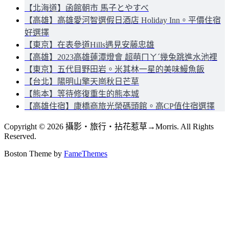
【北海道】函館朝市 馬子とやすべ
【高雄】高雄愛河智選假日酒店 Holiday Inn。平價住宿
好選擇
【東京】在表參道Hills遇見安藤忠雄
【高雄】2023高雄蓮潭燈會 超萌ㄇㄚˊ幾兔跳進水池裡
【東京】五代目野田岩。米其林一星的美味鰻魚飯
【台北】陽明山擎天崗秋日芒草
【熊本】等待修復重生的熊本城
【高雄住宿】康橋商旅光榮碼頭館。高CP值住宿選擇
Copyright © 2026 攝影‧旅行‧拈花惹草→Morris. All Rights
Reserved.
Boston Theme by
FameThemes