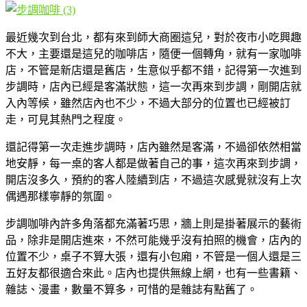
最近幾次到台北，都有來到師大商圈這兒，對於夜市小吃興趣
不大，主要還是這兒的咖啡店，隨便一個轉角，就有一家咖啡
店，不管是新店還是舊店，生意似乎都不錯，記得第一次進到
步調時，店內已經是客滿狀態，這一次再來到步調，剛開店就
入內等候，雖然店內也不少，不過大部分的位置也已經被訂
走，可見其熱門之程度。
還記得第一次走進步調時，店內雖然是客滿，不過卻依然相當
地安靜，每一桌的客人都是做著自己的事，這次再來到步調，
開店沒多久，預約的客人陸續到店，不過這次感覺就沒有上次
偶遇那樣寧靜的氛圍。
步調咖啡內許多角落都充滿著巧思，牆上則是掛著展示的藝術
品，除非是開店進來，不然可能幾乎沒有拍照的機會，店內的
位置不少，桌子不算大張，還有小包廂，不管是一個人還是三
五好友都很適合來此。店內也提供無線上網，也有一些書籍、
雜誌、漫畫，數量不算多，可惜的是雜誌有點舊了。