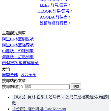
kkday 訂房/票券。
KLOOK 訂房/票券。
AGODA 訂住宿。
雄獅旅遊訂行程。
主題觀光列車
阿里山林鐵栩悅號
阿里山林鐵福森號
山嵐號．旬味列車
海風號．甜點列車
南迴鐵路 藍皮解憂號
分類
展開全部
|
收合全部
搜尋站內文章
搜尋關鍵字:
【彰化】員林 百果山溜滑梯 26公尺三層樓高溜滑梯超刺
激
【台南】貓門咖啡 Cafe Moment