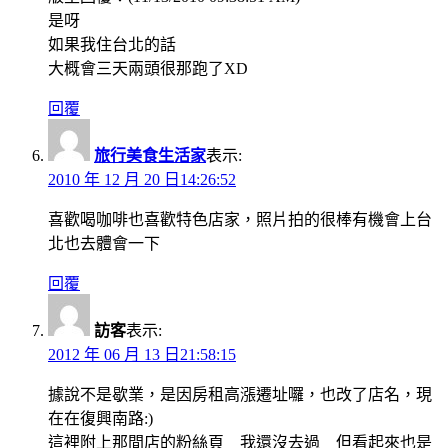
是呀
如果我住台北的話
大概會三天兩頭很那跑了XD
回覆
旅行美食生活家
表示:
2010 年 12 月 20 日14:26:52
喜歡喝咖啡也喜歡特色店家，照片拍的很棒有機會上台
北也去體會一下
回覆
訪客
表示:
2012 年 06 月 13 日21:58:15
據說不是歇業，是因房租高漲遷址囉，也改了店名，現
在在復興南路:)
這裡附上那間店的粉絲頁 我還沒去過 但看起來也是