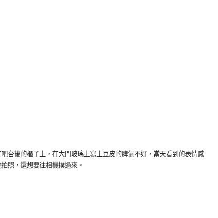
在吧台後的櫃子上，在大門玻璃上寫上豆皮的脾氣不好，當天看到的表情感
牠拍照，還想要往相機撲過來。