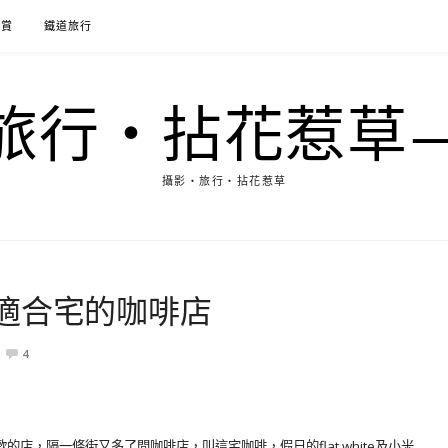
花賞
鐵道旅行
行‧拈花惹草→M
攝影‧旅行‧拈花惹草
適合宅的咖啡店
4
店，隔一條街又多了間咖啡店，叫這宅咖啡，假日的flat white及小米