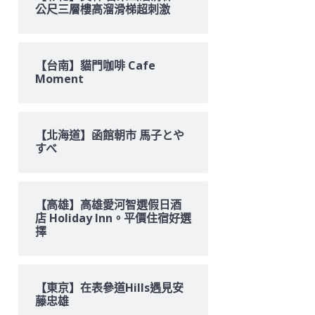
公尺三層樓高溜滑梯超刺激
【台南】貓門咖啡 Cafe
Moment
【北海道】函館朝市 馬子とや
すべ
【高雄】高雄愛河智選假日酒
店 Holiday Inn。平價住宿好選
擇
【東京】在表參道Hills遇見安
藤忠雄