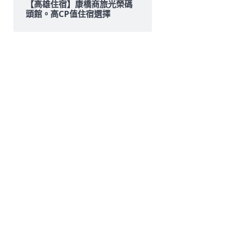
【高雄住宿】康橋商旅光榮碼
頭館。高CP值住宿選擇