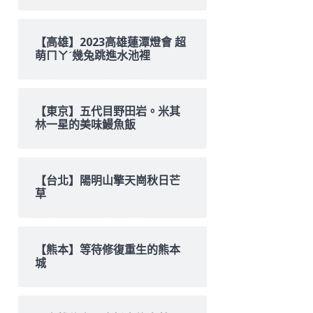
【高雄】2023高雄蓮潭燈會 超
萌ㄇㄚˊ幾兔跳進水池裡
【東京】五代目野田岩。米其
林一星的美味鰻魚飯
【台北】陽明山擎天崗秋日芒
草
【熊本】等待修復重生的熊本
城