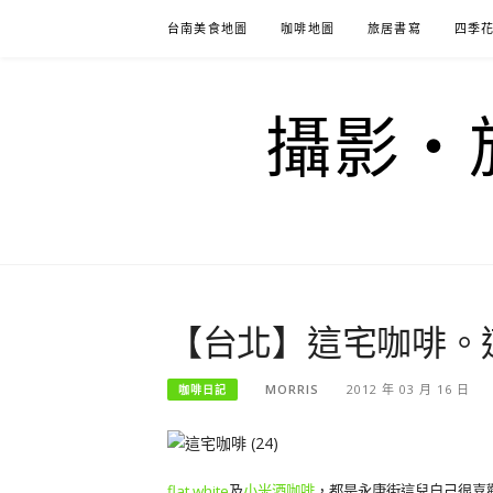
Skip
台南美食地圖
咖啡地圖
旅居書寫
四季
to
content
攝影‧旅
【台北】這宅咖啡。
MORRIS
2012 年 03 月 16 日
咖啡日記
flat white
及
小米酒咖啡
，都是永康街這兒自己很喜歡的