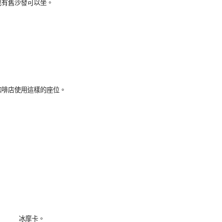
也有舊沙發可以坐。
咖啡店使用這樣的座位。
冰摩卡。