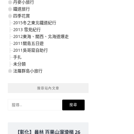
丹麥小旅行
鐵道旅行
四季花賞
2015冬之東北鐵道紀行
2013 雪見紀行
2012東海、關西、北海道爆走
2011關島五日遊
2011吳哥窟自助行
手扎
未分類
法羅群島小旅行
搜尋站內文章
搜
尋
關
鍵
字:
【彰化】員林 百果山溜滑梯 26