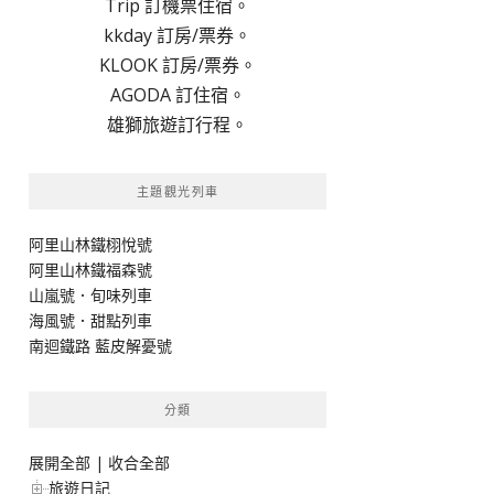
Trip 訂機票住宿。
kkday 訂房/票券。
KLOOK 訂房/票券。
AGODA 訂住宿。
雄獅旅遊訂行程。
主題觀光列車
阿里山林鐵栩悅號
阿里山林鐵福森號
山嵐號．旬味列車
海風號．甜點列車
南迴鐵路 藍皮解憂號
分類
展開全部
|
收合全部
旅遊日記