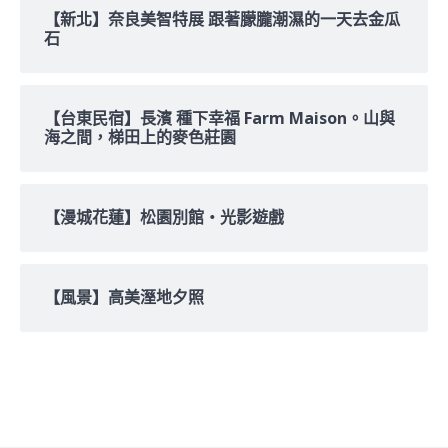
【新北】奈良美智特展 跟著朦朧潮濕的一天去金瓜
石
【台東民宿】長濱 種下幸福 Farm Maison。山與
海之間，梯田上的麥色莊園
【漫城花蓮】松園別館‧光影遊戲
【風景】高美溼地夕照