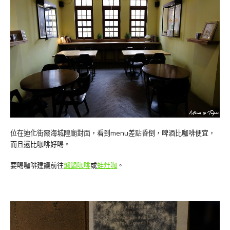
位在迪化街霞海城隍廟對面，看到menu差點昏倒，啤酒比咖啡便宜，
而且還比咖啡好喝。
要喝咖啡建議前往
爐鍋咖啡
或
蛙灶咖
。