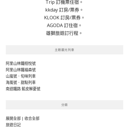
Trip 訂機票住宿。
kkday 訂房/票券。
KLOOK 訂房/票券。
AGODA 訂住宿。
雄獅旅遊訂行程。
主題觀光列車
阿里山林鐵栩悅號
阿里山林鐵福森號
山嵐號．旬味列車
海風號．甜點列車
南迴鐵路 藍皮解憂號
分類
展開全部
|
收合全部
旅遊日記