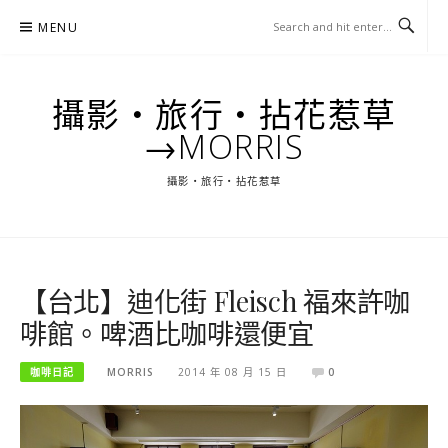
Skip
MENU
to
content
攝影‧旅行‧拈花惹草
→MORRIS
攝影‧旅行‧拈花惹草
【台北】迪化街 Fleisch 福來許咖
啡館。啤酒比咖啡還便宜
咖啡日記
MORRIS
2014 年 08 月 15 日
0