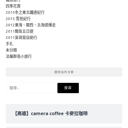
四季花賞
2015冬之東北鐵道紀行
2013 雪見紀行
2012東海、關西、北海道爆走
2011關島五日遊
2011吳哥窟自助行
手扎
未分類
法羅群島小旅行
搜尋站內文章
搜
尋
關
鍵
字:
【高雄】camera coffee 卡麥拉咖啡